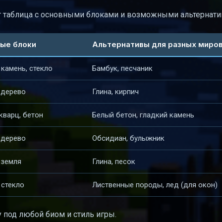
т таблица с основными блоками и возможными альтернати
ые блоки
Альтернативы для разных миро
 камень, стекло
Бамбук, песчаник
 дерево
Глина, кирпич
кварц, бетон
Белый бетон, гладкий камень
 дерево
Обсидиан, булыжник
 земля
Глина, песок
 стекло
Лиственные породы, лед (для окон)
 под любой биом и стиль игры.