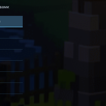
вами:
в