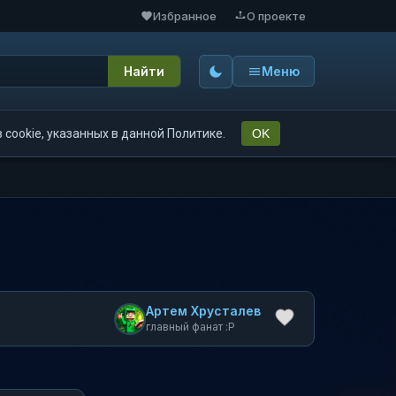
Избранное
О проекте
Найти
Меню
cookie, указанных в данной Политике.
OK
Артем Хрусталев
главный фанат :P