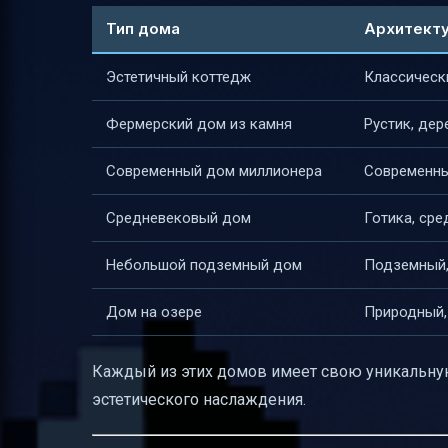
Рекомендации по расширению и модиф
Тип дома
Архитекту
Визуальные материалы для описания
Эстетичный коттедж
Классическ
Целевая аудитория и стиль подачи
Локализация и терминология
Фермерский дом из камня
Рустик, дер
Итог
Современный дом миллионера
Современны
Полезные ссылки
Средневековый дом
Готика, ср
Небольшой подземный дом
Подземный,
Дом на озере
Природный,
Каждый из этих домов имеет свою уникальную
эстетического наслаждения.