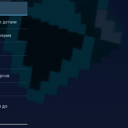
е детали
 ферма
урсов
я до