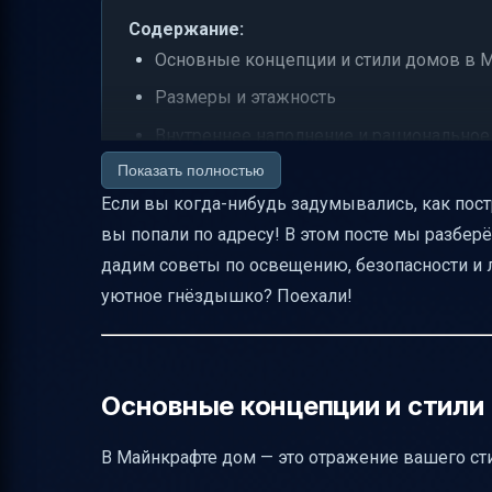
Содержание:
Основные концепции и стили домов в 
Размеры и этажность
Внутреннее наполнение и рациональное
Показать полностью
Уникальные декоративные элементы и 
Если вы когда-нибудь задумывались, как пос
Блоки и ресурсы для сборки
вы попали по адресу! В этом посте мы разбер
Совместимость и моды
дадим советы по освещению, безопасности и
Пошаговая инструкция и карты этажей
уютное гнёздышко? Поехали!
Ландшафтный дизайн и размещение до
Освещение и безопасность для выжива
Варианты внутренней отделки
Основные концепции и стили
Функциональные возможности внутри 
В Майнкрафте дом — это отражение вашего сти
Сбор материалов и минимизация перера