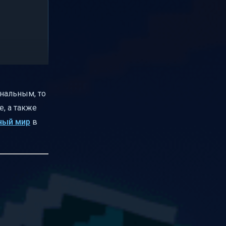
нальным, то
, а также
ный мир
в