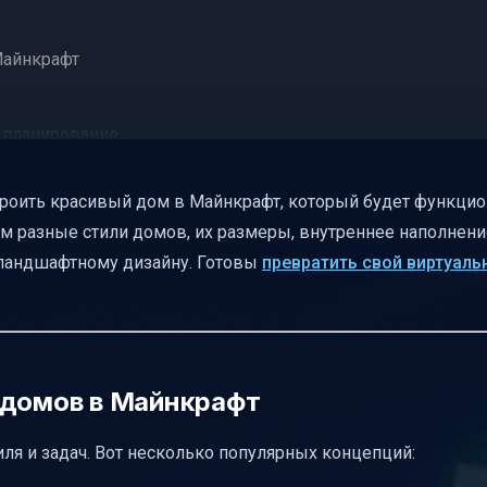
Майнкрафт
 планирование
визуальные детали
троить красивый дом в Майнкрафт, который будет функцио
ём разные стили домов, их размеры, внутреннее наполнение
 ландшафтному дизайну. Готовы
превратить свой виртуаль
ма
ния
 домов в Майнкрафт
дома
ля и задач. Вот несколько популярных концепций:
схода