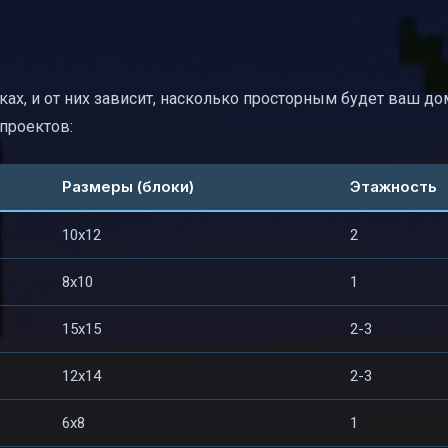
х, и от них зависит, насколько просторным будет ваш дом
проектов:
Размеры (блоки)
Этажность
10x12
2
8x10
1
15x15
2-3
12x14
2-3
6x8
1