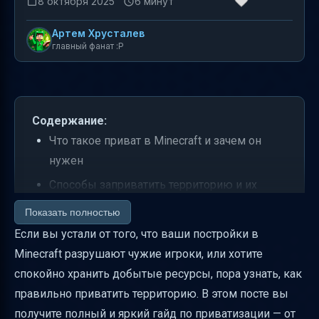
8 октября 2025
6 минут
Артем Хрусталев
главный фанат :P
Содержание:
Что такое приват в Minecraft и зачем он
нужен
Способы заприватить территорию и их
отличия
Показать полностью
Как выделить территорию с помощью
Если вы устали от того, что ваши постройки в
инструмента
Minecraft разрушают чужие игроки, или хотите
спокойно хранить добытые ресурсы, пора узнать, как
Как выделить территорию через
правильно приватить территорию. В этом посте вы
консольные команды
получите полный и яркий гайд по приватизации — от
Как создать приват регион