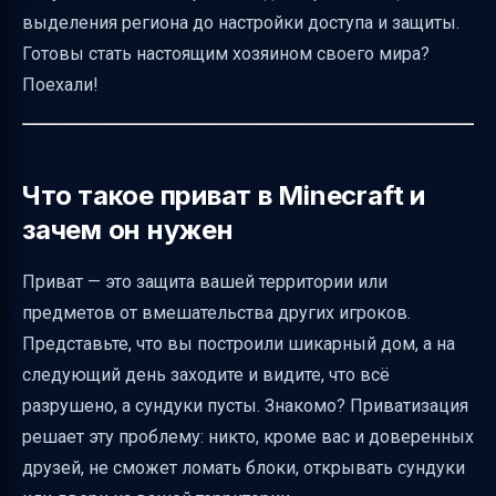
выделения региона до настройки доступа и защиты.
Как изменить размер региона
Готовы стать настоящим хозяином своего мира?
Как переместить приват
Поехали!
Как добавить друга в приват
Основные команды управления регионом
Какие флаги можно установить в привате
Что такое приват в Minecraft и
зачем он нужен
Как приватить отдельные предметы
Как узнать владельца привата и найти свой
Приват — это защита вашей территории или
регион
предметов от вмешательства других игроков.
Советы новичкам
Представьте, что вы построили шикарный дом, а на
Частые проблемы и как с ними справляться
следующий день заходите и видите, что всё
разрушено, а сундуки пусты. Знакомо? Приватизация
Таблица сравнения способов выделения
решает эту проблему: никто, кроме вас и доверенных
территории
друзей, не сможет ломать блоки, открывать сундуки
Минимальные требования для привата