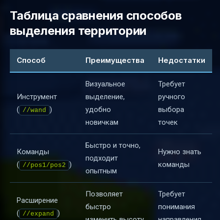
Таблица сравнения способов
выделения территории
Способ
Преимущества
Недостатки
Визуальное
Требует
Инструмент
выделение,
ручного
(
)
удобно
выбора
//wand
новичкам
точек
Быстро и точно,
Команды
Нужно знать
подходит
(
)
команды
//pos1/pos2
опытным
Позволяет
Требует
Расширение
быстро
понимания
(
)
//expand
изменить высоту
направления