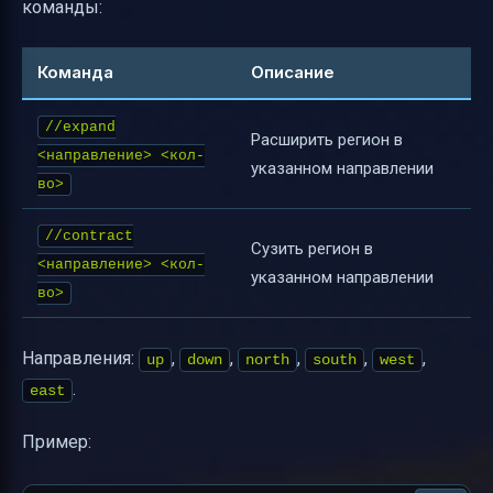
команды:
Команда
Описание
//expand
Расширить регион в
<направление> <кол-
указанном направлении
во>
//contract
Сузить регион в
<направление> <кол-
указанном направлении
во>
Направления:
,
,
,
,
,
up
down
north
south
west
.
east
Пример: