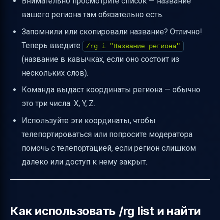
Внимательно просмотрите список — название
Требуются ли права для выполнения
вашего региона там обязательно есть.
команд /rg list, /rg info, /region info
Запомнили или скопировали название? Отлично!
Пошаговый пример использования команд
Теперь введите
/rg i "Название региона"
Таблица команд и их назначение
(название в кавычках, если оно состоит из
нескольких слов).
Как корректно общаться с модераторами
Команда выдаст координаты региона — обычно
Полезные ссылки
это три числа: X, Y, Z.
Используйте эти координаты, чтобы
телепортироваться или попросите модератора
помочь с телепортацией, если регион слишком
далеко или доступ к нему закрыт.
Как использовать /rg list и найти