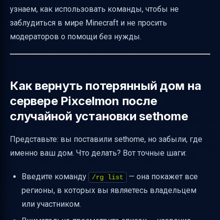
узнаем, как использовать команды, чтобы не
для телепортации
заблудиться в мире Minecraft и не просить
Риски и ограничения телепортации по
модераторов о помощи без нужды.
координатам региона
Что делать, если /rg list не показывает ваш
регион
Как вернуть потерянный дом на
Альтернативы при недоступности региона
сервере Pixcelmon после
Советы по защите дома и предотвращению
случайной установки sethome
потери региона
Как проверить, что регион действительно
Представьте: вы поставили sethome, но забыли, где
принадлежит вам
именно ваш дом. Что делать? Вот точные шаги:
Что делать, если координаты из /rg i
Введите команду
— она покажет все
/rg list
кажутся неверными
регионы, в которых вы являетесь владельцем
Как узнать название региона, на котором
или участником.
вы находитесь