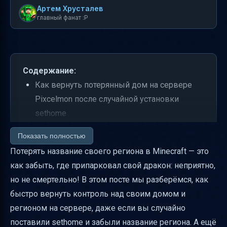
Артем Хрусталев
главный фанат :P
Содержание:
Как вернуть потерянный дом на сервере
Pixcelmon после случайной установки
sethome
Как использовать /rg list и найти название
Показать полностью
своего региона
Потерять название своего региона в Minecraft — это
Что означает команда /rg i "Название
как забыть, где припарковал свой дракон: неприятно,
региона" и как читать координаты
но не смертельно! В этом посте мы разберёмся, как
быстро вернуть контроль над своим домом и
Что делать, если невозможно добраться до
регионом на сервере, даже если вы случайно
региона самостоятельно
поставили sethome и забыли название региона. А ещё
Какие данные нужно указать модератору