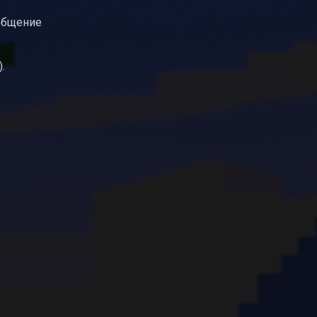
ообщение
).