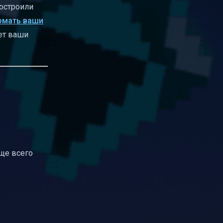
построили
омать ваши
ет ваши
ще всего