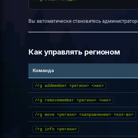
Вы автоматически становитесь администраторо
Как управлять регионом
Команда
/rg addmember <регион> <ник>
/rg removemember <регион> <ник>
/rg move <регион> <направление> <кол-во>
/rg info <регион>