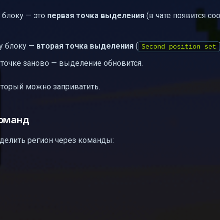
 блоку — это
первая точка выделения
(в чате появится с
у блоку —
вторая точка выделения
(
Second position set
 точке заново — выделение обновится.
который можно заприватить.
команд
ыделить регион через команды: