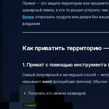
Приват — это защита территории или предмето
Типичные проблемы и как с ними справ
шикарный замок, а кто-то решил устроить там
Практический пример
блоки
, открывать сундуки или двери без ваш
владения.
Заключение
Полезные ссылки
Как приватить территорию —
1. Приват с помощью инструмента 
Самый популярный и наглядный способ — испо
называют
wand
(волшебная палочка). Обычно 
Получить его можно командой:
//wand