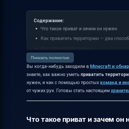
Содержание:
Что такое приват и зачем он нужен
Как приватить территорию — два способ
Как заприватить регион
Показать полностью
Как управлять регионом
Вы когда-нибудь заходили в
Minecraft и обна
Как изменить размер региона
знаете, как важно уметь
приватить территор
Как добавить друга в приват
нужен, и как с помощью простых
команд и ин
Какие флаги можно установить в прива
от чужих рук. Готовы стать настоящим
храните
Приватизация отдельных предметов
Как узнать свой приват и его владельца
Советы новичкам
Что такое приват и зачем он
Таблица основных команд приватизаци