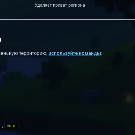
Удаляет приват региона
а
ленькую территорию,
используйте команды
:
,
.
t
east