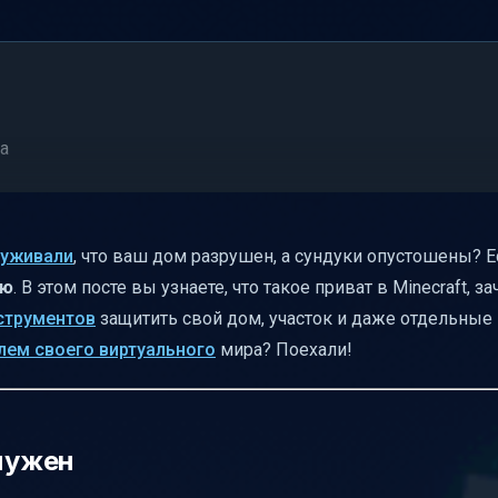
а
руживали
, что ваш дом разрушен, а сундуки опустошены? Е
ию
. В этом посте вы узнаете, что такое приват в Minecraft, з
струментов
защитить свой дом, участок и даже отдельны
те
лем своего виртуального
мира? Поехали!
 нужен
и