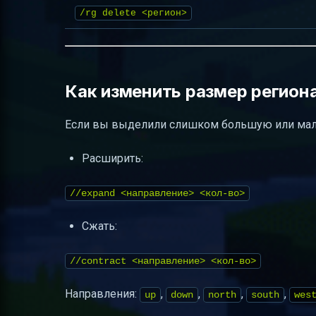
/rg delete <регион>
Как изменить размер регион
Если вы выделили слишком большую или ма
Расширить:
//expand <направление> <кол-во>
Сжать:
//contract <направление> <кол-во>
Направления:
,
,
,
,
up
down
north
south
wes