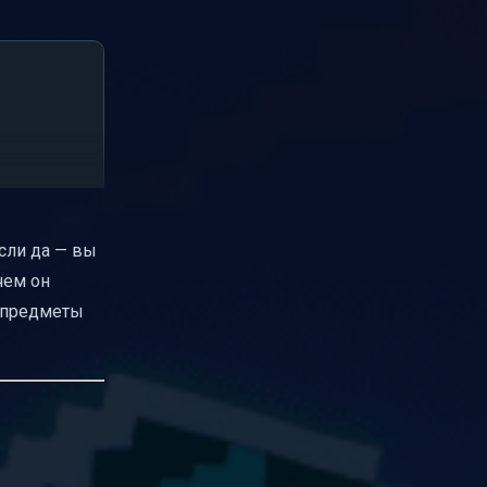
сли да — вы
ачем он
е предметы