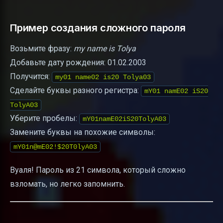
Пример создания сложного пароля
Возьмите фразу:
my name is Tolya
Добавьте дату рождения: 01.02.2003
Получится:
my01 name02 is20 Tolya03
Сделайте буквы разного регистра:
mY01 namE02 iS20
TolyA03
Уберите пробелы:
mY01namE02iS20TolyA03
Замените буквы на похожие символы:
mY01n@mE02!$20T0lyA03
Вуаля! Пароль из 21 символа, который сложно
взломать, но легко запомнить.