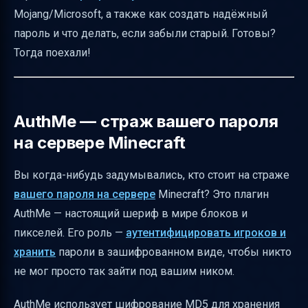
Mojang/Microsoft, а также как создать надёжный
учётной записи Mojang — не путайте!
пароль и что делать, если забыли старый. Готовы?
Как сбросить пароль учётной записи Mojang
Тогда поехали!
и Microsoft
Как создать надёжный пароль для Minecraft
— советы и примеры
AuthMe — страж вашего пароля
Passwarden — ваш помощник в управлении
на сервере Minecraft
паролями Minecraft
Таблица команд для смены и сброса пароля
Вы когда-нибудь задумывались, кто стоит на страже
в Minecraft
вашего пароля на сервере
Minecraft? Это плагин
AuthMe — настоящий шериф в мире блоков и
Итог: как не потерять доступ и защитить
пикселей. Его роль —
аутентифицировать игроков и
свой Minecraft
хранить
пароли в зашифрованном виде, чтобы никто
Полезные ссылки
не мог просто так зайти под вашим ником.
AuthMe использует шифрование MD5 для хранения