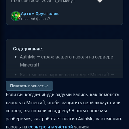
24 сентября 2025
6 минут
Артем Хрусталев
главный фанат :P
Содержание:
AuthMe — страж вашего пароля на сервере
Minecraft
Как сменить пароль на сервере Minecraft —
инструкция для игроков
Показать полностью
Что делать, если забыли старый пароль и
Если вы когда-нибудь задумывались, как поменять
не можете войти?
пароль в Minecraft, чтобы защитить свой аккаунт или
сервер, вы попали по адресу! В этом посте мы
Администратор и его суперспособности: как
разберёмся, как работает плагин AuthMe, как сменить
изменить пароль любого игрока
пароль на
сервере и в учётной
записи
Пароль сервера vs ключ безопасности