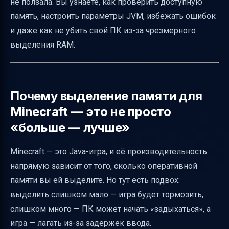
не ползала. Вы узнаете, как проверить доступную
Почему нужна 64-битная Java и как
память, настроить параметры JVM, избежать ошибок
проверить её разрядность
и даже как не убить свой ПК из-за чрезмерного
Как установить 64-битную Java и настроить
выделения RAM.
её для Minecraft
Настройка памяти в альтернативных
лаунчерах
Почему выделение памяти для
Признаки нехватки или перерасхода памяти
Minecraft — это не просто
Что делать, если после изменения памяти
«больше — лучше»
игра не запускается
Minecraft — это Java-игра, и её производительность
Практические советы для стабильной
напрямую зависит от того, сколько оперативной
работы Minecraft
памяти вы ей выделите. Но тут есть подвох:
Итоговая таблица для быстрого выбора
выделить слишком мало — игра будет тормозить,
памяти
слишком много — ПК может начать «задыхаться», а
Полезные ссылки
игра — лагать из-за задержек ввода.