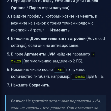
Перейдите во вкладку
Установки
(или
Launch
Options
/
Параметры запуска
).
Найдите профиль, который хотите изменить, и
нажмите на значок с тремя точками рядом с
кнопкой «Играть» →
Изменить
.
Включите
Дополнительные настройки
(Advanced
settings), если они не активированы.
В поле
Аргументы JVM
найдите параметр
-
(по умолчанию выделено 2 ГБ).
Xmx2G
Измените число после
на нужное
-Xmx
количество гигабайт, например,
для 8 ГБ.
-Xmx8G
Нажмите
Сохранить
.
Важно:
Не трогайте остальные параметры JVM,
если не уверены, что делаете. Они отвечают за