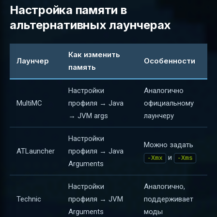
Настройка памяти в
альтернативных лаунчерах
Как изменить
Лаунчер
Особенности
память
Настройки
Аналогично
MultiMC
профиля → Java
официальному
→ JVM args
лаунчеру
Настройки
Можно задать
ATLauncher
профиля → Java
и
-Xmx
-Xms
Arguments
Настройки
Аналогично,
Technic
профиля → JVM
поддерживает
Arguments
моды