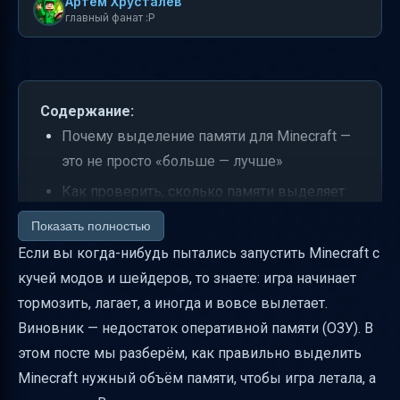
Артем Хрусталев
главный фанат :P
Содержание:
Почему выделение памяти для Minecraft —
это не просто «больше — лучше»
Как проверить, сколько памяти выделяет
Minecraft
Показать полностью
Как изменить параметры памяти в
Если вы когда-нибудь пытались запустить Minecraft с
официальном лаунчере Minecraft
кучей модов и шейдеров, то знаете: игра начинает
тормозить, лагает, а иногда и вовсе вылетает.
Что означают параметры -Xmx и -Xms и
Виновник — недостаток оперативной памяти (ОЗУ). В
нужно ли их синхронизировать
этом посте мы разберём, как правильно выделить
Безопасные пределы выделения RAM и
Minecraft нужный объём памяти, чтобы игра летала, а
учёт системной памяти