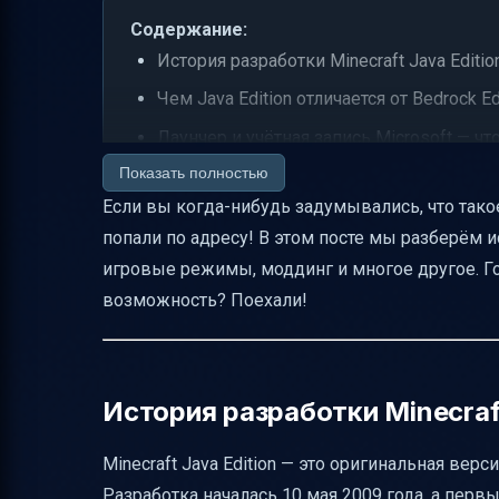
Содержание:
История разработки Minecraft Java Editi
Чем Java Edition отличается от Bedrock Ed
Лаунчер и учётная запись Microsoft — чт
Показать полностью
Игровые режимы и ключевые механики 
Если вы когда-нибудь задумывались, что такое M
Realms в Java Edition и отличие от Bedroc
попали по адресу! В этом посте мы разберём и
Как получить доступ к историческим вер
игровые режимы, моддинг и многое другое. Го
Технические детали LWJGL и их значени
возможность? Поехали!
Моддинг в Java Edition — рай для творц
Мультиплеер и серверы — где играть?
Snapshots — тестовые версии без риска
История разработки Minecraft
Почему Java Edition — лучший выбор дл
Minecraft Java Edition — это оригинальная вер
Советы по установке и безопасности
Разработка началась 10 мая 2009 года, а пер