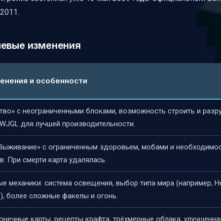
моддинг
2011.
чевые изменения
енения и особенности
тво» с неограниченными блоками, возможность строить и разр
LWJGL для лучшей производительности.
Выживание» с ограниченным здоровьем, мобами и необходимо
. При смерти карта удалялась.
е механики: система освещения, выбор типа мира (например, 
), более сложные факелы и огонь.
онечные карты, рецепты крафта, трёхмерные облака, улучшенна