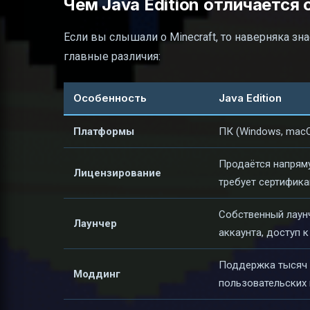
Чем Java Edition отличается о
Если вы слышали о Minecraft, то наверняка знает
главные различия:
Особенность
Java Edition
Платформы
ПК (Windows, macO
Продаётся напряму
Лицензирование
требует сертифик
Собственный лаунч
Лаунчер
аккаунта, доступ 
Поддержка тысяч 
Моддинг
пользовательских 