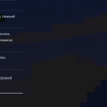
, Нижний
волки,
 режимом
тво
гровой