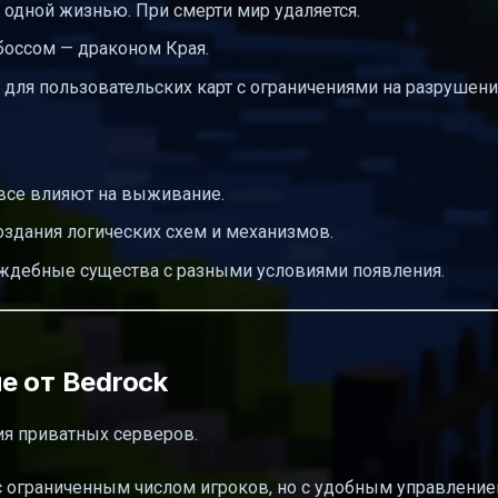
 одной жизнью. При смерти мир удаляется.
оссом — драконом Края.
для пользовательских карт с ограничениями на разрушени
 все влияют на выживание.
оздания логических схем и механизмов.
дебные существа с разными условиями появления.
ие от Bedrock
ия приватных серверов.
с ограниченным числом игроков, но с удобным управление