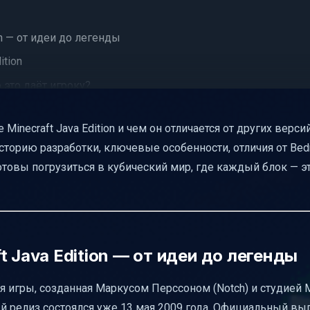
on — от идеи до легенды
ition
о это даёт игроку?
Java Edition
inecraft Java Edition и чем он отличается от других версий
k
сторию разработки, ключевые особенности, отличия от Bedro
сиям Minecraft
товы погрузиться в кубический мир, где каждый блок — э
е
ов
 Java Edition — от идеи до легенды
я ПК-игроков?
сия игры, созданная Маркусом Перссоном (Notch) и студией M
вый релиз состоялся уже 13 мая 2009 года. Официальный вы