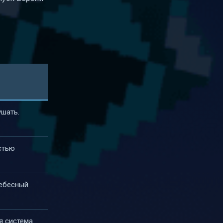
ушать.
стью
Небесный
я система