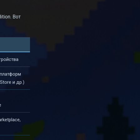
tion. Вот
тройства
 платформ
Store и др.)
e
ketplace,