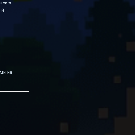
атные
ый
ми на