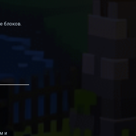
е блоков.
м и