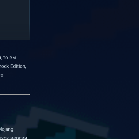
, то вы
ck Edition,
то
ojang.
пуск версии