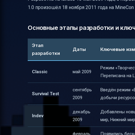
Как перейти с Bedrock на Java и начать 
1.0 произошёл 18 ноября 2011 года на MineCon 
Заключение
Полезные ссылки
Основные этапы разработки и клю
Этап
Даты
Ключевые изм
разработки
Режим «Творчес
Classic
май 2009
Переписана на 
сентябрь
Введён режим «
Survival Test
2009
добычи ресурсов
декабрь
Добавлены новы
Indev
2009
мир, Нижний мир
февраль
Появились беск