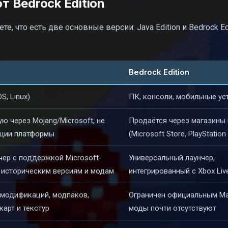
т Bedrock Edition
е, что есть две основные версии: Java Edition и Bedrock Edi
Bedrock Edition
S, Linux)
ПК, консоли, мобильные ус
ю через Mojang/Microsoft, не
Продаётся через магазины
ации платформы
(Microsoft Store, PlayStation 
ер с поддержкой Microsoft-
Универсальный лаунчер,
к историческим версиям и модам
интегрированный с Xbox Liv
модификаций, модпаков,
Ограничен официальным Mar
карт и текстур
моды почти отсутствуют