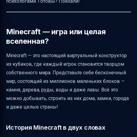
психологами. Готовы? Поехали!
Редстоун и логические схемы — инженерия
в Minecraft
Мультиплатформенность и кроссплей
Minecraft — игра или целая
Влияние сообщества и пользовательский
вселенная?
контент
Minecraft и обучение через игру
Minecraft — это настоящий виртуальный конструктор
Безопасность и риски сетевой игры
из кубиков, где каждый игрок становится творцом
Масштабы и популярность Minecraft
собственного мира. Представьте себе бесконечный
мир, состоящий из миллионов маленьких блоков —
Итог — почему Minecraft это больше, чем
камня, дерева, руды, воды и даже лавы. Всё это
просто игра
можно добывать, строить из них дома, замки, города
Полезные ссылки
и даже целые страны!
История Minecraft в двух словах