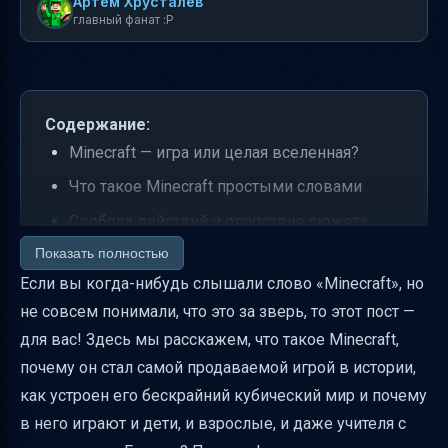
Артем Хрусталев
главный фанат :P
Содержание:
Minecraft — игра или целая вселенная?
Что такое Minecraft простыми словами
Свобода действий и отсутствие сюжета
Показать полностью
Основные игровые механики
Если вы когда-нибудь слышали слово «Minecraft», но
Режимы игры и их особенности
не совсем понимали, что это за зверь, то этот пост —
Мобы — кто населяет мир Minecraft
для вас! Здесь мы расскажем, что такое Minecraft,
Измерения Minecraft — Низер и Энд
почему он стал самой продаваемой игрой в истории,
Minecraft Education Edition — игра для школы
как устроен его бескрайний кубический мир и почему
и обучения
в него играют и дети, и взрослые, и даже учителя с