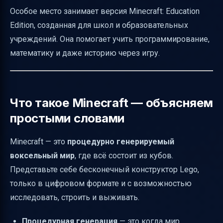
Уникальность мира — seed и генерация
Особое место занимает версия Minecraft: Education
Практические проекты в Minecraft
Edition, созданная для школ и образовательных
Риски сетевой игры и их минимизация
учреждений. Она помогает учить программирование,
Итог
математику и даже историю через игру.
Полезные ссылки
Что такое Minecraft — объясняем
простыми словами
Minecraft — это
процедурно генерируемый
воксельный мир
, где всё состоит из кубов.
Представьте себе бесконечный конструктор Lego,
только в цифровом формате и с возможностью
исследовать, строить и выживать.
Процедурная генерация
— это когда мир