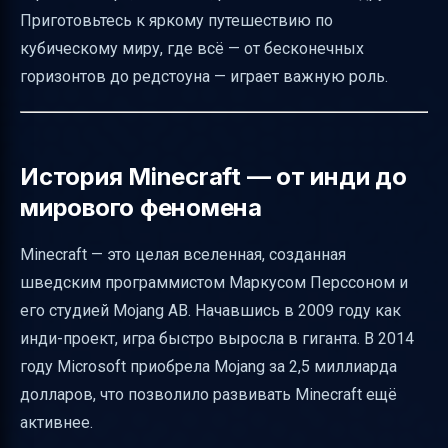
Приготовьтесь к яркому путешествию по
Редстоун и логические схемы — учимся
кубическому миру, где всё — от бесконечных
инженерии в игре
горизонтов до редстоуна — играет важную роль.
Мобы — кто населяет мир Minecraft
Измерения — Низер и Энд
Образовательное применение Minecraft
История Minecraft — от инди до
Education Edition
мирового феномена
Платформы и мультиплатформенность —
Minecraft — это целая вселенная, созданная
играйте где угодно
шведским программистом Маркусом Перссоном и
Дизайн Minecraft — минимализм и
его студией Mojang AB. Начавшись в 2009 году как
узнаваемость
инди-проект, игра быстро выросла в гиганта. В 2014
Влияние сообщества — моды, видео и
году Microsoft приобрела Mojang за 2,5 миллиарда
пользовательский контент
долларов, что позволило развивать Minecraft ещё
Масштаб и популярность Minecraft
активнее.