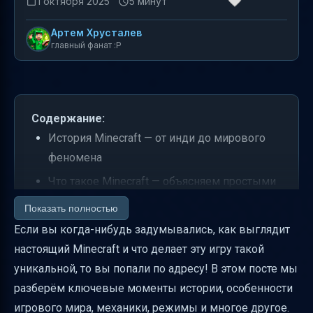
1 октября 2025
5 минут
Артем Хрусталев
главный фанат :P
Содержание:
История Minecraft — от инди до мирового
феномена
Что такое Minecraft — объясняем простыми
словами
Показать полностью
Свобода действий и отсутствие сюжета —
Если вы когда-нибудь задумывались, как выглядит
почему это круто
настоящий Minecraft и что делает эту игру такой
уникальной, то вы попали по адресу! В этом посте мы
Базовые механики — добыча, крафт и
разберём ключевые моменты истории, особенности
размещение блоков
игрового мира, механики, режимы и многое другое.
Режимы игры — выживание и творчество