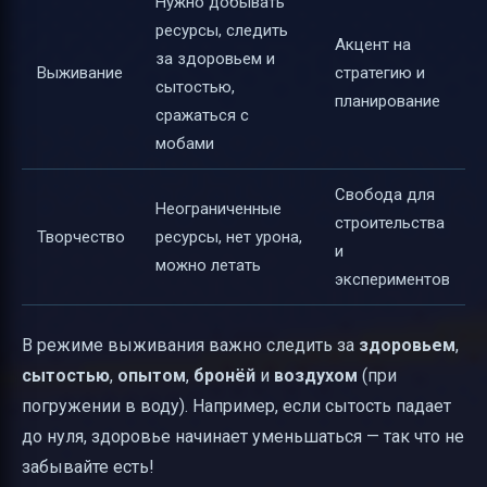
Нужно добывать
ресурсы, следить
Акцент на
за здоровьем и
Выживание
стратегию и
сытостью,
планирование
сражаться с
мобами
Свобода для
Неограниченные
строительства
Творчество
ресурсы, нет урона,
и
можно летать
экспериментов
В режиме выживания важно следить за
здоровьем
,
сытостью
,
опытом
,
бронёй
и
воздухом
(при
погружении в воду). Например, если сытость падает
до нуля, здоровье начинает уменьшаться — так что не
забывайте есть!