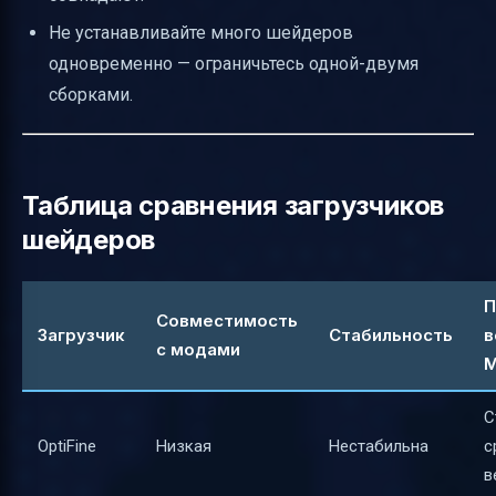
Не устанавливайте много шейдеров
одновременно — ограничьтесь одной-двумя
сборками.
Таблица сравнения загрузчиков
шейдеров
П
Совместимость
Загрузчик
Стабильность
в
с модами
M
С
OptiFine
Низкая
Нестабильна
с
в