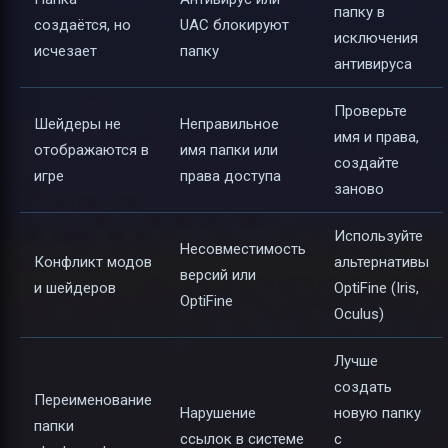
папку в
создаётся, но
UAC блокируют
исключения
исчезает
папку
антивируса
Проверьте
Шейдеры не
Неправильное
имя и права,
отображаются в
имя папки или
создайте
игре
права доступа
заново
Используйте
Несовместимость
Конфликт модов
альтернативы
версий или
и шейдеров
OptiFine (Iris,
OptiFine
Oculus)
Лучше
создать
Переименование
Нарушение
новую папку
папки
ссылок в системе
с