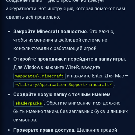
Создание папки — дело простое, но требует
аккуратности. Вот инструкция, которая поможет вам
сделать всё правильно:
Закройте Minecraft полностью.
Это важно,
чтобы изменения в файловой системе не
конфликтовали с работающей игрой.
Откройте проводник и перейдите в папку игры.
Для Windows нажмите Win+R, введите
и нажмите Enter. Для Mac —
%appdata%\.minecraft
.
~/Library/Application Support/minecraft/
Создайте новую папку с точным именем
.
Обратите внимание: имя должно
shaderpacks
быть именно таким, без заглавных букв и лишних
символов.
Проверьте права доступа.
Щёлкните правой