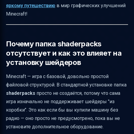
яркому путешествию
в мир графических улучшений
Распространённые проблемы и их решения
Minecraft!
Как понять, что папка shaderpacks создана
правильно
Важные системные требования для работы
Почему папка shaderpacks
шейдеров
отсутствует и как это влияет на
Как установить шейдеры и включить их в
установку шейдеров
Minecraft
Как избежать проблем с OptiFine и
Minecraft — игра с базовой, довольно простой
альтернативы
файловой структурой. В стандартной установке папка
shaderpacks
просто не создаётся, потому что сама
Таблица сравнения загрузчиков шейдеров
игра изначально не поддерживает шейдеры "из
Заключение
коробки". Это как если бы вы купили машину без
Полезные ссылки
радио — оно просто не предусмотрено, пока вы не
установите дополнительное оборудование.