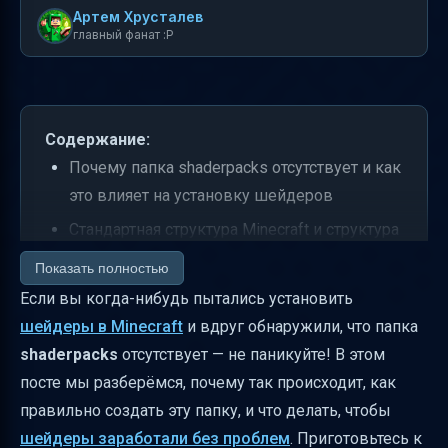
Артем Хрусталев
главный фанат :P
Содержание:
Почему папка shaderpacks отсутствует и как
это влияет на установку шейдеров
Стандартная структура Minecraft и структура
с шейдерами — в чём разница
Показать полностью
Как создать папку shaderpacks через
Если вы когда-нибудь пытались установить
официальный лаунчер — пошагово
шейдеры в Minecraft
и вдруг обнаружили, что папка
shaderpacks
отсутствует — не паникуйте! В этом
Альтернативные способы создания папки
посте мы разберёмся, почему так происходит, как
shaderpacks
правильно создать эту папку, и что делать, чтобы
Советы эксперта Александра Петрова для
шейдеры заработали без проблем
. Приготовьтесь к
новичков