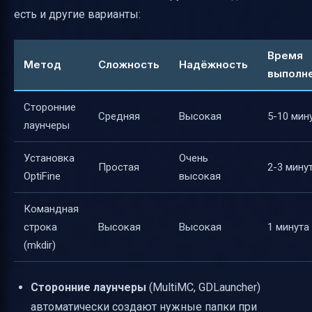
есть и другие варианты:
Время
Метод
Сложность
Надёжность
выполн
Сторонние
Средняя
Высокая
5-10 мин
лаунчеры
Установка
Очень
Простая
2-3 мину
OptiFine
высокая
Командная
строка
Высокая
Высокая
1 минута
(mkdir)
Сторонние лаунчеры
(MultiMC, GDLauncher)
автоматически создают нужные папки при