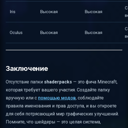
С
Iris
Высокая
Высокая
в
С
Oculus
Высокая
Высокая
в
Заключение
Отсутствие папки
shaderpacks
— это фича Minecraft,
которая требует вашего участия. Создайте папку
вручную или с
помощью модов
, соблюдайте
правила именования и прав доступа, и вы откроете
для себя потрясающий мир графических улучшений.
Помните, что шейдеры — это целая система,