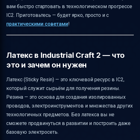
вам быстро стартовать в технологическом прогрессе
тростника и чем он отличается от гевеи
IC2. Приготовьтесь — будет ярко, просто и с
Как выращивать гевею и резиновый
практическими советами
!
тростник для быстрого старта
Почему латекс не всегда выпадает при
рубке гевеи
Латекс в Industrial Craft 2 — что
Переработка латекса в резину и что из
это и зачем он нужен
этого получается
Альтернативные применения латекса
Латекс (Sticky Resin) — это ключевой ресурс в IC2,
который служит сырьём для получения резины.
Как сделать липкий поршень с латексом
Резина — это основа для создания изолированных
Минимальные материалы для первой
проводов, электроинструментов и множества других
резины без экстрактора
технологичных предметов. Без латекса вы не
Устройства и инструменты для добычи
сможете продвинуться в развитии и построить даже
латекса
базовую электросеть.
Советы новичкам по сбору латекса и