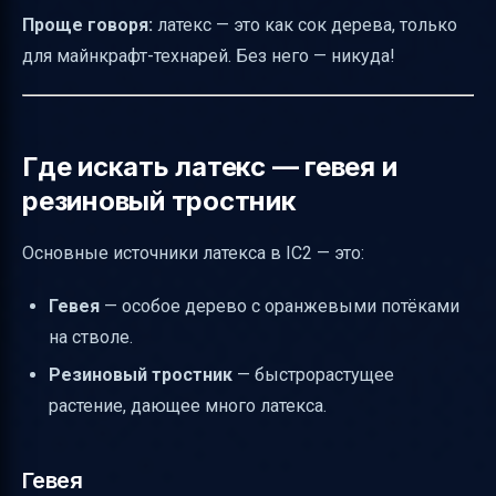
управлению запасами
Проще говоря:
латекс — это как сок дерева, только
для майнкрафт-технарей. Без него — никуда!
Визуальные и звуковые индикаторы
правильной добычи
Резюме — как начать работу с гевеей и
Где искать латекс — гевея и
латексом в IC2
резиновый тростник
Таблица основных терминов
Полезные ссылки
Основные источники латекса в IC2 — это:
Гевея
— особое дерево с оранжевыми потёками
на стволе.
Резиновый тростник
— быстрорастущее
растение, дающее много латекса.
Гевея