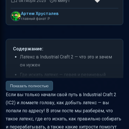
2 октября 2025
6 минут
Артем Хрусталев
главный фанат :P
Содержание:
Латекс в Industrial Craft 2 — что это и зачем
он нужен
Где искать латекс — гевея и резиновый
тростник
Показать полностью
Как правильно установить краник и собрать
Если вы только начали свой путь в Industrial Craft 2
латекс с гевеи
(IC2) и ломаете голову, как добыть латекс — вы
попали по адресу! В этом посте мы разберём, что
Что значит пустое отверстие на стволе
такое латекс, где его искать, как правильно собирать
гевеи
и перерабатывать, а также какие хитрости помогут
Как собирать латекс с резинового