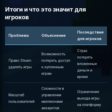
Итоги и что это значит для
игроков
Последствия
Проблема
Объяснение
для игроков
Страх
Возможность
потерять
Право Steam
потерять доступ
вложенные
удалять игры
к купленным
деньги и
играм
время
Сложности в
Ограничение
Масштаб
управлении
выхода игры
пользователей
миллионами
на платформу
аккаунтов