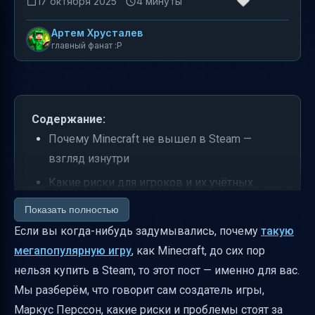
17 октября 2025
4 минуты
Артем Хрусталев
главный фанат :P
Содержание:
Почему Minecraft не вышел в Steam —
взгляд изнутри
Какие риски для игроков и их учётных
записей существуют
Показать полностью
Ценовые различия и доступность
Если вы когда-нибудь задумывались, почему
такую
мегапопулярную игру
, как Minecraft, до сих пор
Возможные альтернативы и будущее
нельзя купить в Steam, то этот пост — именно для вас.
Minecraft в Steam
Мы разберём, что говорит сам создатель игры,
Итоги и что это значит для игроков
Маркус Перссон, какие риски и проблемы стоят за