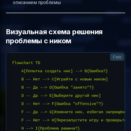
описанием проблемы
Визуальная схема решения
проблемы с ником
Copy
flowchart TD

    A[Попытка создать ник] --> B{Ошибка?}

    B -- Нет --> C[Играйте с новым ником]

    B -- Да --> D{Ошибка "занято"?}

    D -- Да --> E[Выберите другой ник]

    D -- Нет --> F{Ошибка "offensive"?}

    F -- Да --> G[Измените ник, избегая запрещённых
    F -- Нет --> H[Перезапустите игру и проверьте л
    H --> I{Проблема решена?}
