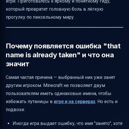
игре. Приготовьтесь к яркому и понятному гиду,
Как безопасно проходить верификацию
который превратит головную боль в лёгкую
аккаунта
прогулку по пиксельному миру.
Как поддерживать спокойствие и не
сдаваться
Краткий чеклист для решения проблемы с
Почему появляется ошибка "that
ником
name is already taken" и что она
Визуальная схема решения проблемы с
значит
ником
Самая частая причина — выбранный ник уже занят
Полезные ссылки
другим игроком. Minecraft не позволяет двум
пользователям иметь одинаковые имена, чтобы
избежать путаницы в
игре и на серверах
. Но есть и
подвохи:
Иногда игра выдает ошибку, что имя "занято", хотя