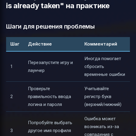
is already taken" на практике
Шаги для решения проблемы
Шаг
Действие
Комментарий
Иногда помогает
Перезапустите игру и
1
сбросить
лаунчер
временные ошибки
Проверьте
Учитывайте
2
правильность ввода
регистр букв
логина и пароля
(верхний/нижний)
Ошибка может
Попробуйте выбрать
возникать из-за
3
другое имя профиля
совпадения с