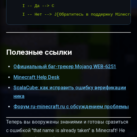
    I -- Да --> C

Полезные ссылки
Официальный баг-трекер Mojang WEB-6251
Minecraft Help Desk
ScalaCube: как исправить ошибку верификации
ника
Форум ru-minecraft.ru с обсуждением проблемы
Теперь вы вооружены знаниями и готовы сразиться
с ошибкой "that name is already taken" в Minecraft! Не