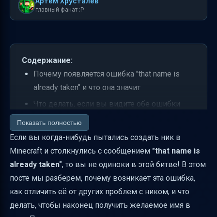
Артем Хрусталев
главный фанат :P
Содержание:
Почему появляется ошибка "that name is
already taken" и что она значит
Что делать, если вы видите обе ошибки
сразу
Показать полностью
Как исправить ошибку "that name is already
Если вы когда-нибудь пытались создать ник в
taken" на практике
Minecraft и столкнулись с сообщением
"that name is
already taken"
, то вы не одиноки в этой битве! В этом
Особенности Java Edition и Bedrock Edition
посте мы разберём, почему возникает эта ошибка,
Как избежать ошибок при выборе ника
как отличить её от других проблем с ником, и что
Что делать, если игра не создаёт профиль
делать, чтобы наконец получить желаемое имя в
или вылетает при загрузке мира