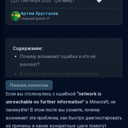
27 сентября 2025
6 минут
Артем Хрусталев
главный фанат :P
Содержание:
Почему возникает ошибка и кто её
виноват?
Быстрые проверки для диагностики
Как проверить и исправить IP-адрес и порт
Показать полностью
сервера
Если вы столкнулись с ошибкой
“network is
unreachable no further information”
в Minecraft, не
Настройка Windows Firewall для Minecraft и
паникуйте! В этом посте вы узнаете, почему
Java
возникает эта проблема, как быстро диагностировать
Что делать, если не можете найти java.exe
её причины и какие конкретные шаги помогут
или javaw.exe?