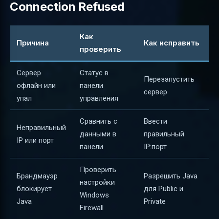
Connection Refused
Как
Причина
Как исправить
проверить
Сервер
Статус в
Перезапустить
офлайн или
панели
сервер
упал
управления
Сравнить с
Ввести
Неправильный
данными в
правильный
IP или порт
панели
IP:порт
Проверить
Брандмауэр
Разрешить Java
настройки
блокирует
для Public и
Windows
Java
Private
Firewall