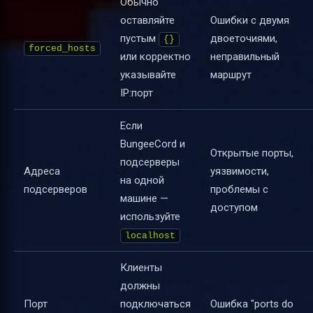
Обычно
оставляйте
Ошибки с двумя
пустым
двоеточиями,
{}
forced_hosts
или корректно
неправильный
указывайте
маршрут
IP:порт
Если
BungeeCord и
Открытые порты,
подсерверы
Адреса
уязвимости,
на одной
подсерверов
проблемы с
машине —
доступом
используйте
localhost
Клиенты
должны
Порт
подключаться
Ошибка "ports do