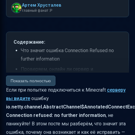
Артем Хрусталев
главный фанат :P
Содержание:
Что значит ошибка Connection Refused no
further information
Проверяем, онлайн ли сервер и
правильные ли IP и порт
Показать полностью
Настройка брандмауэра Windows для
Если при попытке подключиться к Minecraft
серверу
Minecraft
вы видите
ошибку
io.netty.channel.AbstractChannel$AnnotatedConnectExc
Что делать после изменения настроек
Connection refused: no further information
, не
брандмауэра
паникуйте! В этом посте мы разберём, что значит эта
Дополнительные шаги при проблемах с
ошибка, почему она возникает и как её исправить —
подключением