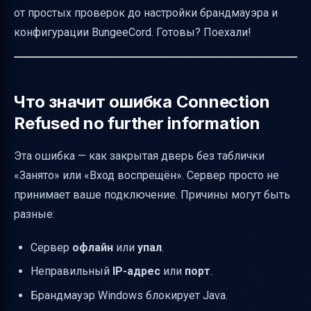
от простых проверок до настройки брандмауэра и
Проверка BungeeCord прокси и
конфигурации BungeeCord. Готовы? Поехали!
подсерверов
Таблица распространённых причин и
решений ошибки Connection Refused
Что значит ошибка Connection
Как структурировать диагностику
Refused no further information
проблемы
Советы для общения с игроками во время
Эта ошибка — как закрытая дверь без таблички
проблем
«Занято» или «Вход воспрещён». Сервер просто не
принимает ваше подключение. Причины могут быть
Полезные ссылки
разные:
Сервер
офлайн
или
упал
.
Неправильный
IP-адрес
или
порт
.
Брандмауэр Windows блокирует Java.