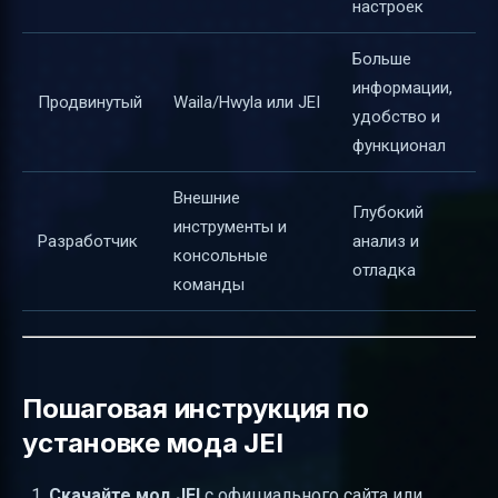
настроек
Больше
информации,
Продвинутый
Waila/Hwyla или JEI
удобство и
функционал
Внешние
Глубокий
инструменты и
Разработчик
анализ и
консольные
отладка
команды
Пошаговая инструкция по
установке мода JEI
Скачайте мод JEI
с официального сайта или