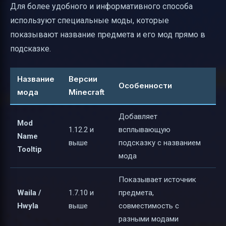
Для более удобного и информативного способа
используют специальные моды, которые
показывают название предмета и его мод прямо в
подсказке.
Название
Версии
Особенности
мода
Minecraft
Добавляет
Mod
1.12.2 и
всплывающую
Name
выше
подсказку с названием
Tooltip
мода
Показывает источник
Waila /
1.7.10 и
предмета,
Hwyla
выше
совместимость с
разными модами