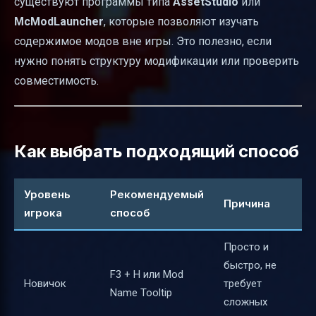
существуют программы типа
AssetStudio
или
McModLauncher
, которые позволяют изучать
содержимое модов вне игры. Это полезно, если
нужно понять структуру модификации или проверить
совместимость.
Как выбрать подходящий способ
Уровень
Рекомендуемый
Причина
игрока
способ
Просто и
быстро, не
F3 + H или Mod
Новичок
требует
Name Tooltip
сложных