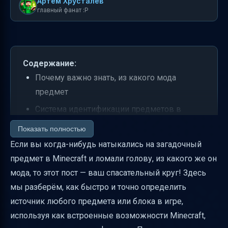
Артем Хрусталев
главный фанат :P
Содержание:
Почему важно знать, из какого мода
предмет
Система идентификации предметов в
Minecraft — как это работает
Показать полностью
Способы узнать, из какого мода предмет
Если вы когда-нибудь натыкались на загадочный
предмет в Minecraft и ломали голову, из какого же он
Как выбрать подходящий способ
мода, то этот пост — ваш спасательный круг! Здесь
Пошаговая инструкция по установке мода
мы разберём, как быстро и точно определить
JEI
источник любого предмета или блока в игре,
Частые проблемы и как их избежать
используя как встроенные возможности Minecraft,
Практические советы для комфортной