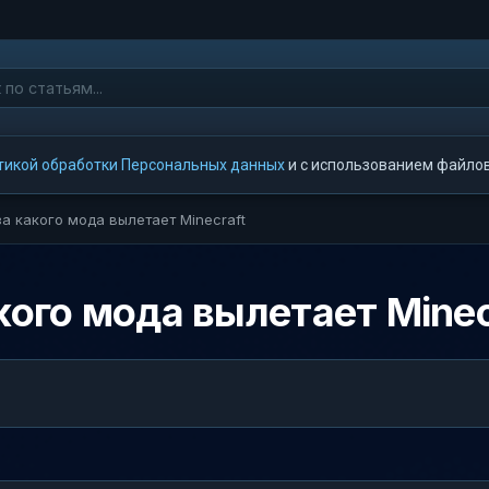
тикой обработки Персональных данных
и с использованием файлов 
за какого мода вылетает Minecraft
кого мода вылетает Minec