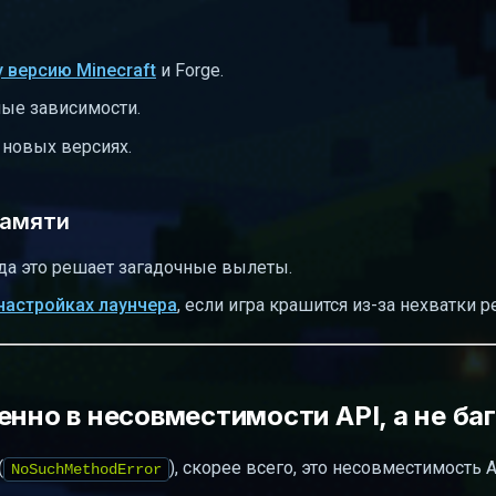
 версию Minecraft
и Forge.
мые зависимости.
 новых версиях.
памяти
да это решает загадочные вылеты.
настройках лаунчера
, если игра крашится из-за нехватки р
енно в несовместимости API, а не ба
(
), скорее всего, это несовместимость A
NoSuchMethodError