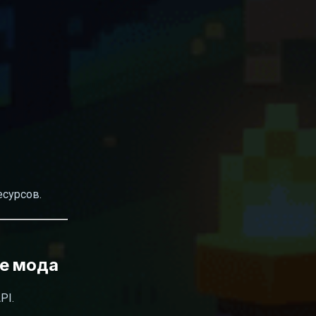
есурсов.
ге мода
PI.