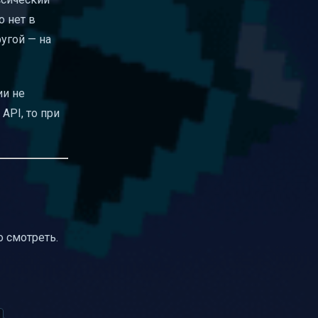
о нет в
ругой — на
ии не
API, то при
о смотреть.
.