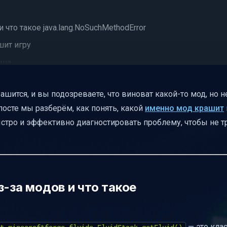
 что такое java.lang.NoSuchMethodError
шит игру
аша
вместимости API, а не баге мода
шится, и вы подозреваете, что виноват какой-то мод, но не
посте мы разберём, как понять, какой
именно мод крашит
ремя игры на определённом ходу или с фракцией
ыстро и эффективно диагностировать проблему, чтобы не т
чиков
ксов модов в логах
ит Minecraft
з-за модов и что такое
— это кла