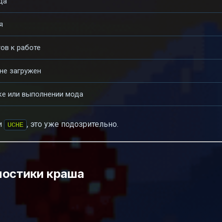
да
я
ов к работе
не загружен
ке или выполнении мода
и
, это уже подозрительно.
UCHE
ностики краша