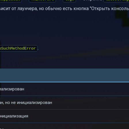
исит от лаунчера, но обычно есть кнопка "Открыть консоль
.
oSuchMethodError
иализирован
н, но не инициализирован
инициализация