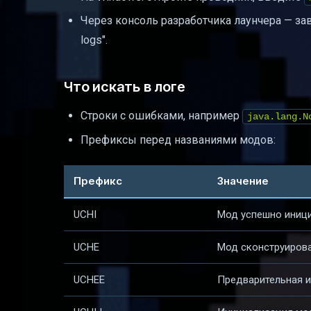
Через консоль разработчика лаунчера — зав
logs".
Что искать в логе
Строки с ошибками, например
java.lang.N
Префиксы перед названиями модов:
Префикс
Значение
UCHI
Мод успешно иниц
UCHE
Мод сконструирова
UCHEE
Предварительная 