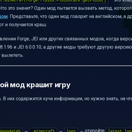
t.minecraftforge.fluids.FluidStack.getFluid()
о это значит? Один мод пытается вызвать метод, которог
дом
. Представьте, что один мод говорит на английском, а д
от и получается краш.
лении Forge, JEI или других связанных модов, когда верс
8.1.96 и JEI 6.0.0.10, а другие моды требуют другую версию 
 вылететь.
кой мод крашит игру
 В них содержится куча информации, но нужно знать, на чт
→
→
→ откройте
%appdata%
.minecraft
logs
latest.log