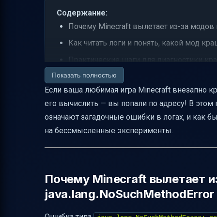
Содержание:
Почему Minecraft вылетает из-за модов и
Как читать логи и понять, какой мод кра
Практические шаги для диагностики кр
Показать полностью
Как понять, что проблема именно в несо
Если ваша любимая игра Minecraft внезапно кра
Как составлять грамотный баг-репорт
его вычислить — вы попали по адресу! В этом 
Что делать, если краш происходит во в
означают загадочные ошибки в логах, и как б
Важные советы для игроков и разработ
на бессмысленные эксперименты.
Таблица для быстрого понимания префи
Итог: как быстро понять, какой мод краш
Полезные ссылки
Почему Minecraft вылетает и
java.lang.NoSuchMethodError
Ошибка типа