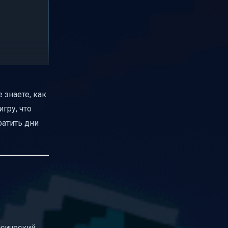
 знаете, как
игру, что
ратить дни
ссический