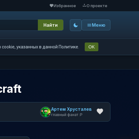
Избранное
О проекте
Найти
Меню
cookie, указанных в данной Политике.
OK
raft
Артем Хрусталев
главный фанат :P