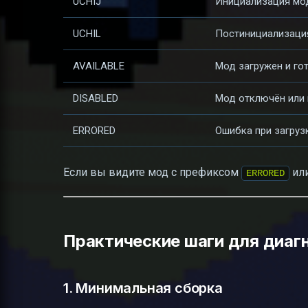
UCHIJ
Инициализация мо
UCHIL
Постинициализаци
AVAILABLE
Мод загружен и гот
DISABLED
Мод отключён или 
ERRORED
Ошибка при загруз
Если вы видите мод с префиксом
ил
ERRORED
Практические шаги для диаг
1. Минимальная сборка