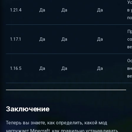
Ус
1.21.4
Да
Да
Да
в 
п
П
1.17.1
Да
Да
Да
с
ве
О
1.16.5
Да
Да
Да
в
ве
Заключение
Теперь вы знаете, как определить, какой мод
нагружает Minecraft, как правильно устанавливать