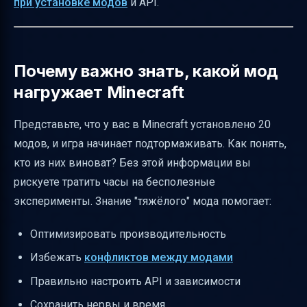
при установке модов
и API.
избежать
Как обеспечить безопасность загрузок
Фильтры и сортировка версий Minecraft для
Почему важно знать, какой мод
удобства
нагружает Minecraft
Нужно ли выделять последнюю версию
Представьте, что у вас в Minecraft установлено 20
Совместимость с модами и лаунчерами
модов, и игра начинает подтормаживать. Как понять,
Краткие инструкции по установке
кто из них виноват? Без этой информации вы
Как избежать обвинений и сохранить
рискуете тратить часы на бесполезные
нейтральность
эксперименты. Знание "тяжёлого" мода помогает:
Как адаптировать текст для широкой
аудитории
Оптимизировать производительность
Пример таблицы с API для версий Minecraft
Избежать
конфликтов между модами
Заключение
Правильно настроить API и зависимости
Полезные ссылки
Сохранить нервы и время