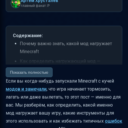
Артем Хрусталев
главный фанат :P
Содержание:
Почему важно знать, какой мод нагружает
Minecraft
Как определить нагружающий мод —
практические советы
Показать полностью
Структура списка версий Minecraft для
Если вы когда-нибудь запускали Minecraft с кучей
модов и API
модов и замечали
, что игра начинает тормозить,
лагать или даже вылетать, то этот пост — именно для
Что такое Fabric API, Architectury API и Fabric
вас. Мы разберём, как определить, какой именно
Language Kotlin
мод нагружает вашу игру, какие инструменты для
Как правильно устанавливать API и моды
этого использовать и как избежать типичных
ошибок
Частые ошибки при установке и как их