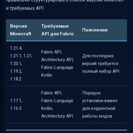
и требуемых API.
Версия
Требуемые
Пояснения
Minecraft
API для Fabric
1.21.4,
Fabric API,
1.21.1, 1.21,
Для последних
Architectury API,
1.20.1,
версий требуется
Fabric Language
1.19.2,
полный набор API
Kotlin
1.18.2
Fabric API,
Порядок
1.17.1,
Fabric Language
установки важен
1.16.5
Kotlin,
для корректной
Architectury API
работы модов