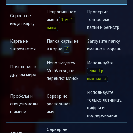
Неправильное
Проверьте
Сервер не
имя в
точное имя
level-
видит карту
папки и регистр
name
Карта не
Папка карты не
Загрузите папку
загружается
в корне
именно в корень
/
Используется
Используйте
Появление в
MultiVerse, не
/mv tp
другом мире
переключились
имя_мира
Используйте
Пробелы и
Сервер не
только латиницу,
спецсимволы
распознаёт
цифры и
в имени
имя
подчёркивания
Сервер не