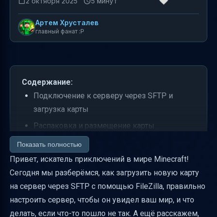
2 октября 2025
5 минут
Артем Хрусталев
главный фанат :P
Содержание:
Подключение к серверу через SFTP и
загрузка карты
Распаковка и размещение карты
Настройка файла server.properties
Показать полностью
Привет, искатель приключений в мире Minecraft!
Перезагрузка сервера и проверка мира
Сегодня мы разберёмся, как загрузить новую карту
Использование MultiVerse для
на сервер через SFTP с помощью FileZilla, правильно
переключения миров
настроить сервер, чтобы он увидел ваш мир, и что
Совместимость карты и версии сервера
делать, если что-то пошло не так. А ещё расскажем,