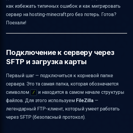
Распространённые ошибки и как их
как избежать типичных ошибок и как мигрировать
избежать
сервер на hosting-minecraft.pro без потерь. Готов?
Рекомендации по наименованию папки
Поехали!
карты
Как проверить, что папка карты на месте
Особенности MultiVerse при переключении
Подключение к серверу через
миров
SFTP и загрузка карты
Дополнительные советы для успешной
Первый шаг — подключиться к корневой папке
установки карты
сервера. Это та самая папка, которая обозначается
Перенос сервера на hosting-minecraft.pro —
символом
и находится в самом начале структуры
/
что нужно знать
файлов. Для этого используем
FileZilla
—
Таблица сравнения: до и после переноса на
легендарный FTP-клиент, который умеет работать
hosting-minecraft.pro
через SFTP (безопасный протокол).
Полезные ссылки