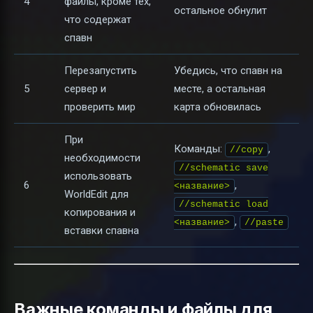
4
файлы, кроме тех,
остальное обнулит
что содержат
спавн
Перезапустить
Убедись, что спавн на
5
сервер и
месте, а остальная
проверить мир
карта обновилась
При
Команды:
,
//copy
необходимости
//schematic save
использовать
6
,
<название>
WorldEdit для
//schematic load
копирования и
,
<название>
//paste
вставки спавна
Важные команды и файлы для