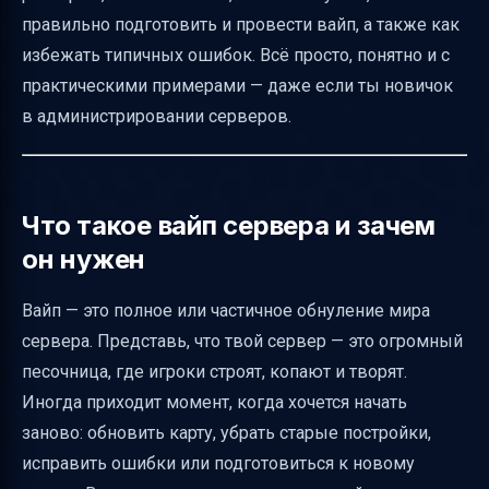
Важные команды и файлы для вайпа
правильно подготовить и провести вайп, а также как
Распространённые ошибки и как их
избежать типичных ошибок. Всё просто, понятно и с
избежать
практическими примерами — даже если ты новичок
Как проверить корректность вайпа и
в администрировании серверов.
спавна
Альтернативы вайпу и ограничения карты
Советы по безопасности и поддержке
Что такое вайп сервера и зачем
после вайпа
он нужен
Визуальные элементы и ссылки для
Вайп — это полное или частичное обнуление мира
удобства
сервера. Представь, что твой сервер — это огромный
Итоговая таблица: что нужно знать о вайпе
песочница, где игроки строят, копают и творят.
сервера
Иногда приходит момент, когда хочется начать
Полезные ссылки
заново: обновить карту, убрать старые постройки,
исправить ошибки или подготовиться к новому