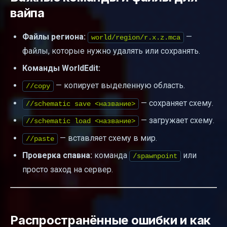
вайпа
Файлы региона:
—
world/region/r.x.z.mca
файлы, которые нужно удалять или сохранять.
Команды WorldEdit:
— копирует выделенную область.
//copy
— сохраняет схему.
//schematic save <название>
— загружает схему.
//schematic load <название>
— вставляет схему в мир.
//paste
Проверка спавна:
команда
или
/spawnpoint
просто заход на сервер.
Распространённые ошибки и как