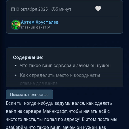
10 октября 2025
5 минут
Артем Хрусталев
главный фанат :P
Содержание:
Что такое вайп сервера и зачем он нужен
Как определить место и координаты
спавна для вайпа
Как определить региональный файл с
Показать полностью
помощью координат
Если ты когда-нибудь задумывался, как сделать
вайп на сервере Майнкрафт, чтобы начать всё с
Пошаговый план вайпа сервера с
чистого листа, ты попал по адресу! В этом посте мы
сохранением спавна
разберём, что такое вайп, зачем он нужен, как