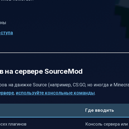
ины
оступа
в на сервере SourceMod
в на движке Source (например, CS:GO, но иногда и Minecra
ервере
,
используйте консольные команды
.
Где вводить
сех плагинов
Консоль сервера или