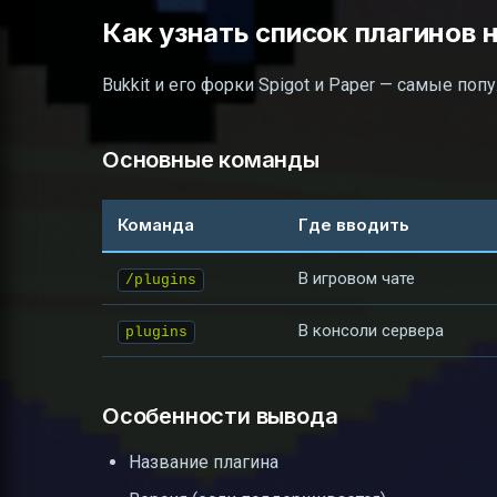
Как узнать список плагинов на
Bukkit и его форки Spigot и Paper — самые по
Основные команды
Команда
Где вводить
В игровом чате
/plugins
В консоли сервера
plugins
Особенности вывода
Название плагина