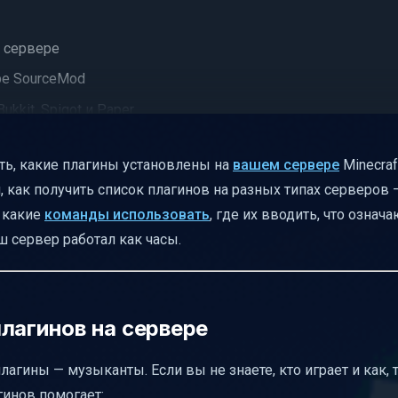
а сервере
ре SourceMod
kkit, Spigot и Paper
ть, какие плагины установлены на
вашем сервере
Minecraf
но активен
, как получить список плагинов на разных типах серверов 
ов
, какие
команды использовать
, где их вводить, что озна
ш сервер работал как часы.
вере Spigot
 сервере
лагинов на сервере
плагины — музыканты. Если вы не знаете, кто играет и как,
гинов помогает: