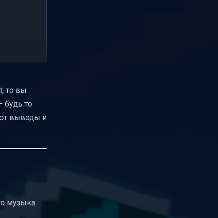
t, то вы
— будь то
чают выводы и
 то музыка