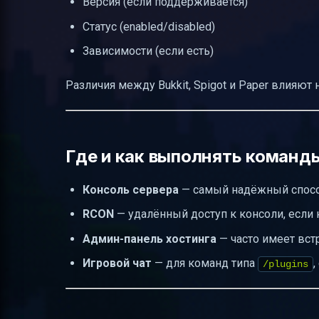
Версия (если поддерживается)
Статус (enabled/disabled)
Зависимости (если есть)
Различия между Bukkit, Spigot и Paper влияю
Где и как выполнять команд
Консоль сервера
— самый надёжный способ
RCON
— удалённый доступ к консоли, если 
Админ-панель хостинга
— часто имеет вст
Игровой чат
— для команд типа
,
/plugins