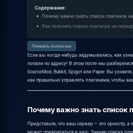
Содержание:
Почему важно знать список плагинов н
Как получить список плагинов на серве
Как узнать список плагинов на сервере Bu
Показать полностью
Где и как выполнять команды
Если вы когда-нибудь задумывались, как узна
Как проверить, что плагин действитель
попали по адресу! В этом посте мы разберёмся
Советы по управлению списком плагин
SourceMod, Bukkit, Spigot или Paper. Вы узнаете
Безопасность и конфиденциальность
как правильно управлять плагинами, чтобы ва
Часто задаваемые вопросы
Пример вывода команды /plugins на сер
Где хранится информация о плагинах на
Почему важно знать список п
Итог
Представьте, что ваш сервер — это оркестр, а 
Полезные ссылки
может превратиться в хаос. Знание списка пла