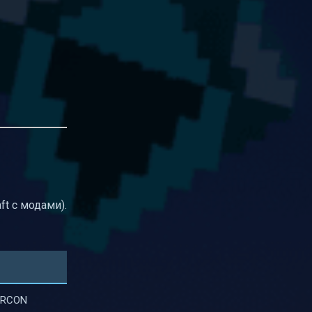
ft с модами).
 RCON