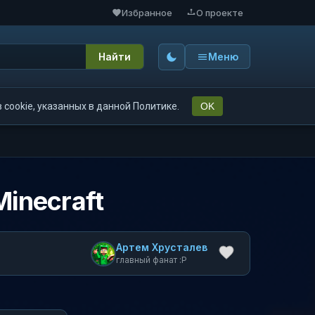
Избранное
О проекте
Найти
Меню
cookie, указанных в данной Политике.
OK
Minecraft
Артем Хрусталев
главный фанат :P