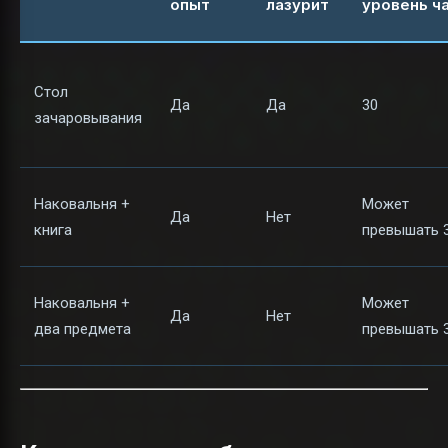
опыт
лазурит
уровень ч
Стол
Да
Да
30
зачаровывания
Наковальня +
Может
Да
Нет
книга
превышать 
Наковальня +
Может
Да
Нет
два предмета
превышать 