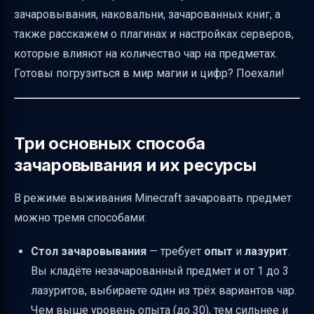
зачаровывания, наковальни, зачарованных книг, а
использовать
также расскажем о плагинах и настройках серверов,
Почему существует ограничение на
которые влияют на количество чар на предметах.
количество чар и как его снять
Готовы погрузиться в мир магии и цифр? Поехали!
Практические советы для новичков и
продвинутых игроков
Особенности чар Infinity и расход стрел
Три основных способа
Таблица сравнения способов
зачаровывания и их ресурсы
зачаровывания
В режиме выживания Minecraft зачаровать предмет
Как правильно объяснить механику стола
можно тремя способами:
зачаровывания новичкам
Полезные ссылки
Стол зачаровывания
— требует
опыт
и
лазурит
.
Вы кладёте незачарованный предмет и от 1 до 3
лазуритов, выбираете один из трёх вариантов чар.
Чем выше уровень опыта (до 30), тем сильнее и