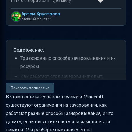
17 октября 2025
6 минут
Артем Хрусталев
главный фанат :P
Содержание:
Три основных способа зачаровывания и их
ресурсы
Как работает стол зачарования: опыт,
лазурит и книжные полки
Показать полностью
Что такое «сид» зачарования и как он
В этом посте вы узнаете, почему в Minecraft
влияет на чары
существуют ограничения на зачарования, как
работают разные способы зачаровывания, и что
Разница между столом зачарования и
делать, если вы хотите снять или изменить эти
наковальней
лимиты. Мы разберём механику стола
Зачарованные книги: как получить и