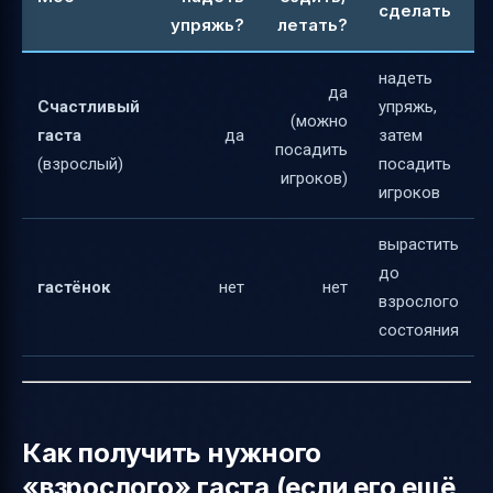
сделать
упряжь?
летать?
надеть
да
Счастливый
упряжь,
(можно
гаста
да
затем
посадить
(взрослый)
посадить
игроков)
игроков
вырастить
до
гастёнок
нет
нет
взрослого
состояния
Как получить нужного
«взрослого» гаста (если его ещё