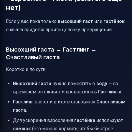
нет)
Если у вас пока только
высохший гаст
или
гастёнок
,
сначала придётся пройти цепочку превращений.
Высохший гаста → Гастлинг →
Счастливый гаста
Коротко и по сути:
Высохший гаста
нужно поместить в
воду
— со
временем он оживёт и превратится в
Гастлинга
.
Гастлинг
растёт и в итоге становится
Счастливым
гаста
.
Для ускорения взросления
гастёнка
используют
снежок
(его можно кормить, чтобы быстрее