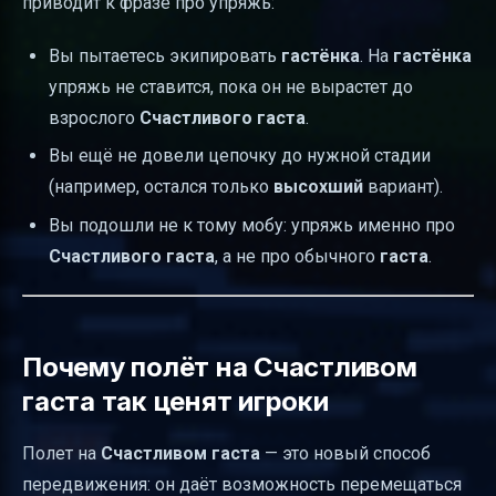
приводит к фразе про упряжь:
Вы пытаетесь экипировать
гастёнка
. На
гастёнка
упряжь не ставится, пока он не вырастет до
взрослого
Счастливого гаста
.
Вы ещё не довели цепочку до нужной стадии
(например, остался только
высохший
вариант).
Вы подошли не к тому мобу: упряжь именно про
Счастливого гаста
, а не про обычного
гаста
.
Почему полёт на Счастливом
гаста так ценят игроки
Полет на
Счастливом гаста
— это новый способ
передвижения: он даёт возможность перемещаться