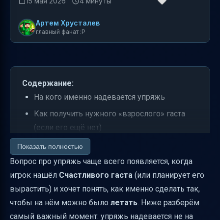
15 мая 2026
4 минуты
Артем Хрусталев
главный фанат :P
Содержание:
На кого именно надевается упряжь
Как получить нужного «взрослого» гаста
(если его ещё нет)
Как надеть упряжь на Счастливого гаста
Показать полностью
(самое главное)
Вопрос про упряжь чаще всего появляется, когда
игрок нашёл
Счастливого гаста
(или планирует его
Сколько игроков можно посадить и как
вырастить) и хочет понять, как именно сделать так,
понять, что всё работает
чтобы на нём можно было
летать
. Ниже разберём
Как управляется Счастливый гаста в полёте
самый важный момент: упряжь надевается не на
(после посадки)