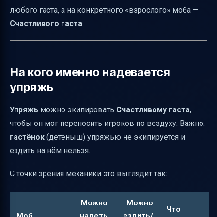
любого гаста, а на конкретного «взрослого» моба —
Как снять упряжь (если нужно вернуть
Счастливого гаста
.
гасту свободу)
Частые ошибки: почему упряжь «не
надевается»
На кого именно надевается
Почему полёт на Счастливом гаста так
упряжь
ценят игроки
Короткий итог
Упряжь
можно экипировать
Счастливому гаста
,
чтобы он мог переносить игроков по воздуху. Важно:
гастёнок
(детёныш) упряжью не экипируется и
ездить на нём нельзя.
С точки зрения механики это выглядит так:
Можно
Можно
Что
Моб
надеть
ездить/