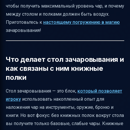
чтобы получить максимальный уровень чар, и почему
Практические советы по использованию
между столом и полками должен быть воздух.
книжных полок
Приготовьтесь к
настоящему погружению в магию
Крафт книжных полок и их добыча
зачаровывания!
Где найти книжные полки в мире Minecraft
Визуальные эффекты и магия
зачаровывания
Что делает стол зачаровывания и
Итоговая таблица: влияние количества
как связаны с ним книжные
книжных полок на уровень чар
полки
Заключение
Стол зачаровывания — это блок,
который позволяет
Полезные ссылки
игроку
использовать накопленный опыт для
наложения чар на инструменты, оружие, броню и
книги. Но вот фокус: без книжных полок вокруг стола
вы получите только базовые, слабые чары. Книжные