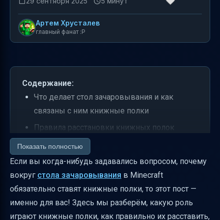
29 сентября 2025
5 минут
Артем Хрусталев
главный фанат :P
Содержание:
Что делает стол зачаровывания и как
связаны с ним книжные полки
Правила расстановки книжных полок
вокруг стола зачаровывания
Показать полностью
Как выглядит идеальная конфигурация
Если вы когда-нибудь задавались вопросом, почему
книжных полок
вокруг
стола зачаровывания
в Minecraft
обязательно ставят книжные полки, то этот пост —
Какие чары можно получить на 30 уровне
именно для вас! Здесь мы разберём, какую роль
Влияние окружения и освещения на силу
играют книжные полки, как правильно их расставить,
чар