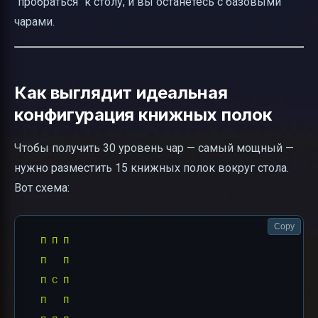
"пробраться" к столу, и вы останетесь с базовыми
чарами.
Как выглядит идеальная
конфигурация книжных полок
Чтобы получить 30 уровень чар — самый мощный —
нужно разместить 15 книжных полок вокруг стола.
Вот схема:
Copy
  П П П

  П   П

  П С П

  П   П
