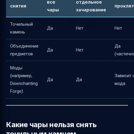
все
отдельное
снятия
проклят
чары
зачарование
Точильный
Да
Нет
Нет
камень
Объединение
Да
Да
Нет
предметов
(частичн
Моды
(например,
Зависит 
Да
Да
Disenchanting
мода
Forge)
Какие чары нельзя снять
точильным камнем