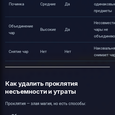
Починка
Средние
Да
одинаковы
предметы
Несовмест
Объединение
Высокие
Да
чары не
чар
объединяю
Наковальня
Снятие чар
Нет
Нет
снимает ча
Как удалить проклятия
несъемности и утраты
Проклятия — злая магия, но есть способы: