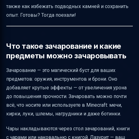
также как избежать подводных камней и сохранить
самому
опыт. Готовы? Тогда поехали!
Как снять чары с предмета пошагово
Можно ли переносить чары с одного
предмета на другой в ванильной версии?
Что такое зачарование и какие
Как работает наковальня для починки и
предметы можно зачаровывать
чарований
Как удалить проклятия несъемности и
Зачарование — это магический буст для ваших
утраты
предметов: оружия, инструментов и брони. Оно
добавляет крутые эффекты — от увеличения урона
Советы по безопасному и экономичному
до повышения прочности. Зачаровать можно почти
снятию чар
всё, что носите или используете в Minecraft: мечи,
Частые ошибки и как их избежать
кирки, луки, шлемы, нагрудники и даже ботинки.
Различия между версиями Minecraft
Таблица сравнения способов снятия чар
Чары накладываются через стол зачарований, книги
с чарами или наковальню с книгой. Лазурит — ваш