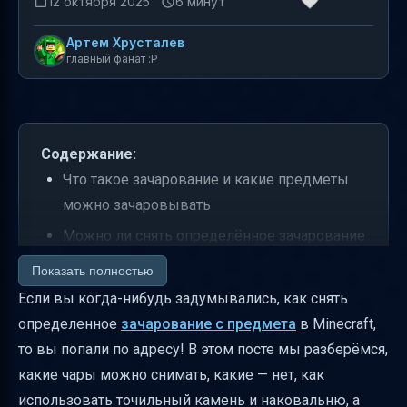
12 октября 2025
6 минут
Артем Хрусталев
главный фанат :P
Содержание:
Что такое зачарование и какие предметы
можно зачаровывать
Можно ли снять определённое зачарование
с предмета?
Показать полностью
Какие чары нельзя снять точильным
Если вы когда-нибудь задумывались, как снять
камнем
определенное
зачарование с предмета
в Minecraft,
то вы попали по адресу! В этом посте мы разберёмся,
Что возвращает точильный камень при
какие чары можно снимать, какие — нет, как
снятии чар и как рассчитывается опыт
использовать точильный камень и наковальню, а
Где найти точильный камень и как сделать