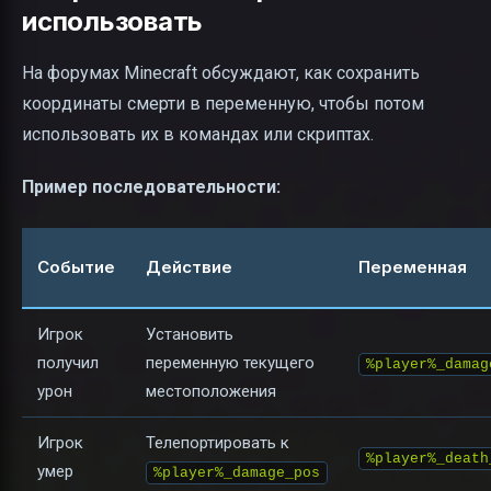
использовать
На форумах Minecraft обсуждают, как сохранить
координаты смерти в переменную, чтобы потом
использовать их в командах или скриптах.
Пример последовательности:
Событие
Действие
Переменная
Игрок
Установить
получил
переменную текущего
%player%_damag
урон
местоположения
Игрок
Телепортировать к
%player%_death
умер
%player%_damage_pos