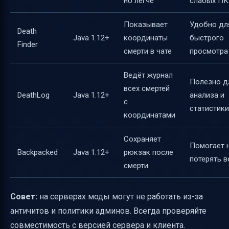
но легче
слабых ПК
Показывает
Удобно дл
Death
Java 1.12+
координаты
быстрого
Finder
смерти в чате
просмотра
Ведёт журнал
Полезно д
всех смертей
DeathLog
Java 1.12+
анализа и
с
статистики
координатами
Сохраняет
Помогает 
Backpacked
Java 1.12+
рюкзак после
потерять 
смерти
Совет:
на серверах моды могут не работать из-за
античитов и политики админов. Всегда проверяйте
совместимость с версией сервера и клиента.