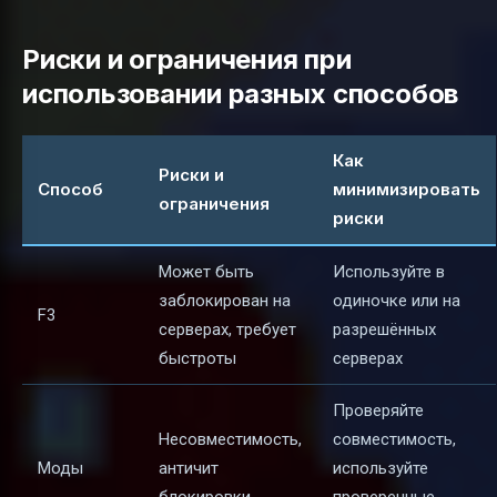
Риски и ограничения при
использовании разных способов
Как
Риски и
Способ
минимизировать
ограничения
риски
Может быть
Используйте в
заблокирован на
одиночке или на
F3
серверах, требует
разрешённых
быстроты
серверах
Проверяйте
Несовместимость,
совместимость,
Моды
античит
используйте