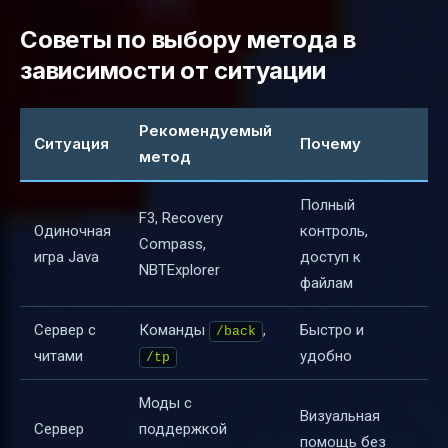
Советы по выбору метода в
зависимости от ситуации
Рекомендуемый
Ситуация
Почему
метод
Полный
F3, Recovery
Одиночная
контроль,
Compass,
игра Java
доступ к
NBTExplorer
файлам
Сервер с
Команды
,
Быстро и
/back
читами
удобно
/tp
Моды с
Визуальная
Сервер
поддержкой
помощь без