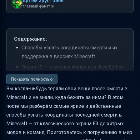
Артем Хрусталев
главный фанат :P
Содержание:
Способы узнать координаты смерти и их
поддержка в версиях Minecraft
Экран F3 — классика жанра для Java Edition
Моды для отметки места смерти на карте
Показать полностью
Вы когда-нибудь теряли свои вещи после смерти в
Команды для возвращения к месту смерти
Minecraft и не знали, куда бежать за ними? В этом
и сохранения вещей
посте мы разберём самые яркие и действенные
Recovery Compass — компас, который
способы узнать координаты последней смерти в
укажет путь
Minecraft — от классического экрана F3 до хитрых
NBTExplorer — копаем глубже в файлы мира
модов и команд. Приготовьтесь к погружению в мир
Переменные для координат смерти — как