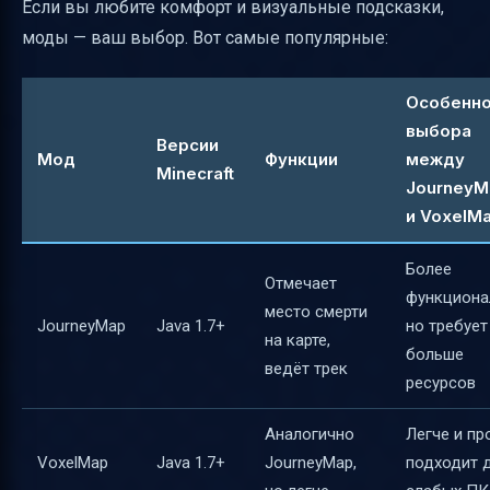
Если вы любите комфорт и визуальные подсказки,
моды — ваш выбор. Вот самые популярные:
Особенн
выбора
Версии
Мод
Функции
между
Minecraft
JourneyM
и VoxelM
Более
Отмечает
функциона
место смерти
JourneyMap
Java 1.7+
но требует
на карте,
больше
ведёт трек
ресурсов
Аналогично
Легче и пр
VoxelMap
Java 1.7+
JourneyMap,
подходит 