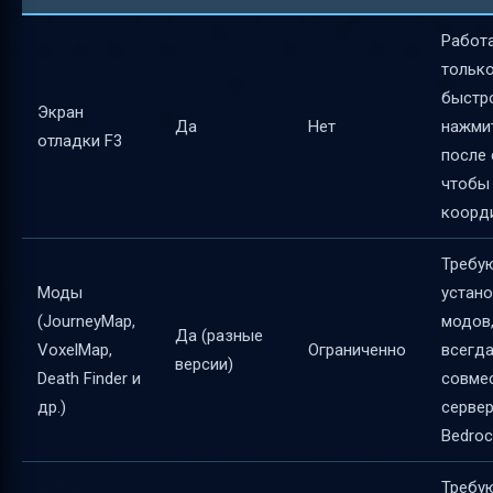
Работ
только
быстр
Экран
Да
Нет
нажми
отладки F3
после 
чтобы
коорд
Требу
Моды
устан
(JourneyMap,
модов,
Да (разные
VoxelMap,
Ограниченно
всегд
версии)
Death Finder и
совме
др.)
сервер
Bedroc
Требу