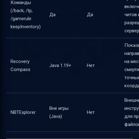
Команды
включ
(/back, /tp,
Да
Да
читов 
/gamerule
разре
keepInventory)
серве
Показ
напра
Recovery
на мес
Java 1.19+
Нет
Compass
смерти
точны
коорд
Внешн
Вне игры
инстр
NBTExplorer
Нет
(Java)
для п
файло