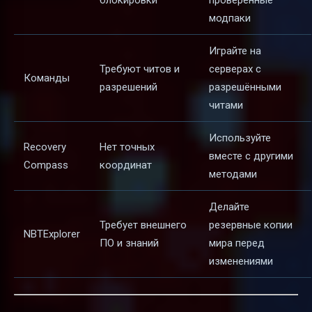
блокировки
проверенные
модпаки
Играйте на
Требуют читов и
серверах с
Команды
разрешений
разрешёнными
читами
Используйте
Recovery
Нет точных
вместе с другими
Compass
координат
методами
Делайте
Требует внешнего
резервные копии
NBTExplorer
ПО и знаний
мира перед
изменениями