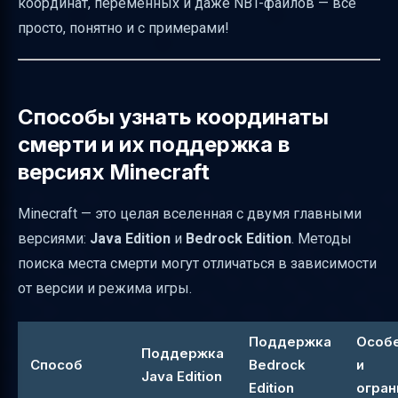
координат, переменных и даже NBT-файлов — всё
сохранить и использовать
просто, понятно и с примерами!
Риски и ограничения при использовании
разных способов
Советы по выбору метода в зависимости
Способы узнать координаты
от ситуации
смерти и их поддержка в
Как подготовить руководство и
версиях Minecraft
визуальные подсказки
Minecraft — это целая вселенная с двумя главными
Как сохранить актуальность инструкции
версиями:
Java Edition
и
Bedrock Edition
. Методы
Заключение
поиска места смерти могут отличаться в зависимости
Полезные ссылки
от версии и режима игры.
Поддержка
Особ
Поддержка
Способ
Bedrock
и
Java Edition
Edition
огран