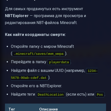
Для самых продвинутых есть инструмент
NBTExplorer
— программа для просмотра и
редактирования NBT-файлов Minecraft.
Как найти координаты смерти:
Откройте папку с миром Minecraft
(
).
.minecraft/saves/имя_мира
Перейдите в папку
.
playerdata
Найдите файл с вашим UUID (например,
1234-
).
5678-90ab-cdef.dat
Откройте его в NBTExplorer.
Найдите теги
(если есть) или
.
DeathLocation
Pos
Тег
Описание