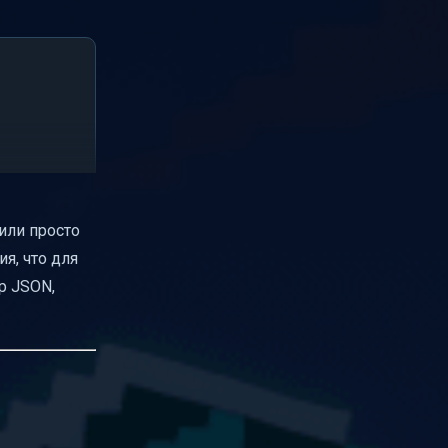
или просто
я, что для
р JSON,