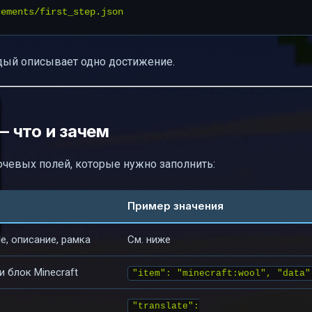
дый описывает одно достижение.
 что и зачем
чевых полей, которые нужно заполнить:
Пример значения
е, описание, рамка
См. ниже
 блок Minecraft
"item": "minecraft:wool", "data"
"translate":