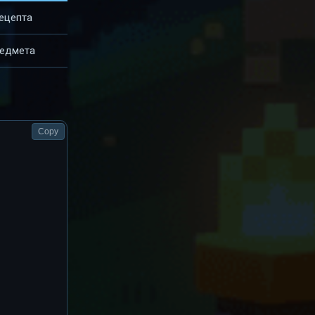
ецепта
редмета
Copy