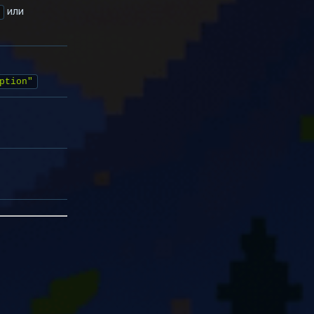
или
ption"