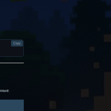
Copy
рные: