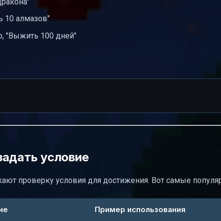
дракона"
ь 10 алмазов"
, "Выжить 100 дней"
задать условие
скают проверку условия для достижения. Вот самые популя
ие
Пример использования