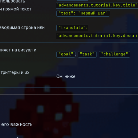
спользовать
"advancements.tutorial.key.title"
и прямой текст
"text": "Первый шаг"
еводимая строка или
"translate":
"advancements.tutorial.key.descri
ияет на визуал и
,
,
"goal"
"task"
"challenge"
триггеры и их
См. ниже
 его важность: