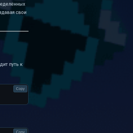
пределённых
здавая свои
дит путь к
Copy
Copy