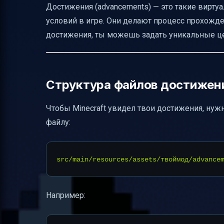
Достижения (advancements) — это такие вирт
Полезные советы для новичков
условий в игре. Они делают процесс прохожд
Таблица с примером триггеров и их пр
достижения, ты можешь задать уникальные цел
Заключение
Полезные ссылки
Структура файлов достижени
Чтобы Minecraft увидел твои достижения, нужн
файлу:
Например: