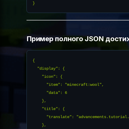
Пример полного JSON дости
{

  "display": {

    "icon": {

      "item": "minecraft:wool",

      "data": 6

    },

    "title": {

      "translate": "advancements.tutorial.
    },
