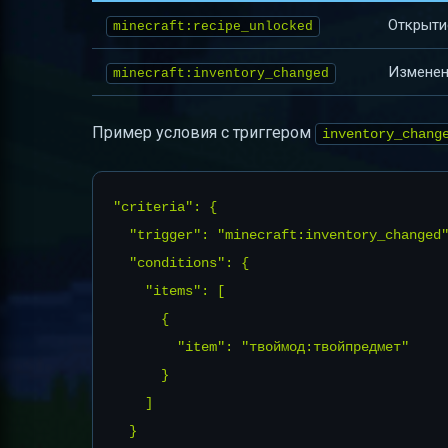
Открыти
minecraft:recipe_unlocked
Изменен
minecraft:inventory_changed
Пример условия с триггером
inventory_chang
"criteria": {

  "trigger": "minecraft:inventory_changed"
  "conditions": {

    "items": [

      {

        "item": "твоймод:твойпредмет"

      }

    ]

  }
