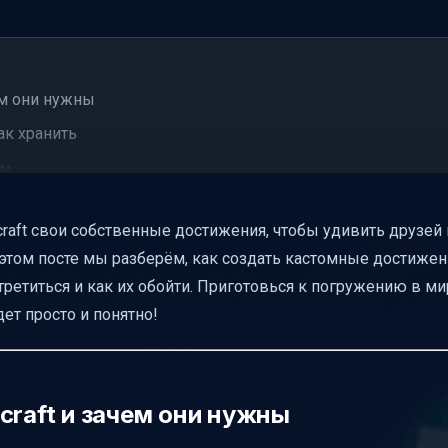
ем они нужны
ак хранить
ем
овие
craft свои собственные достижения, чтобы удивить друзей 
 этом посте мы разберём, как создать кастомные достижени
ranslate, а когда прямой текст
третиться и как их обойти. Приготовься к погружению в ми
фоном достижений
ет просто и понятно!
ть, что всё работает
craft и зачем они нужны
тижениями