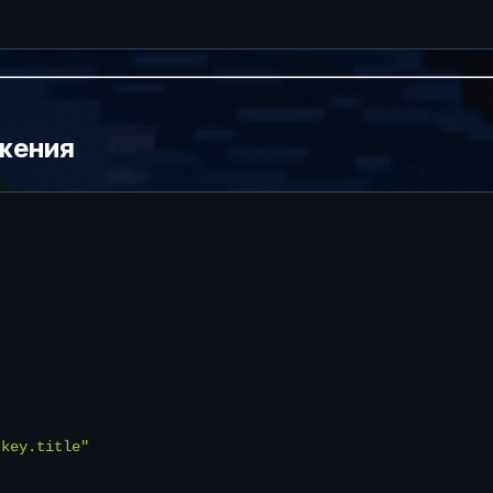
жения
key.title"
