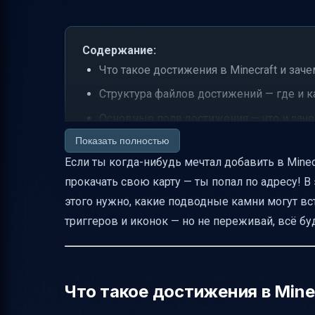
Содержание:
Что такое достижения в Minecraft и зач
Структура файлов достижений — где и к
Основные поля достижения — что и зач
Показать полностью
Триггеры достижений — как задать усл
Если ты когда-нибудь мечтал добавить в Mine
Пример полного JSON достижения
прокачать свою карту — ты попал по адресу! В
Переводы и текст — когда использовать t
этого нужно, какие подводные камни могут вс
Как избежать проблем с текстурами и 
триггеров и иконок — но не переживай, всё буд
Тестирование достижений — как провери
Частые ошибки и как их избежать
Совместимость и версии Minecraft
Что такое достижения в Mine
Навигация и структура страницы с дос