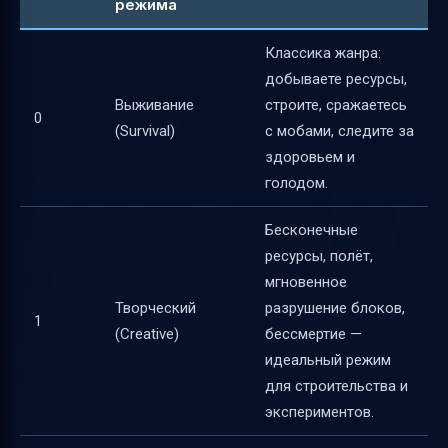
режима
Использование NBTExplorer для изменения
режима
Классика жанра:
добываете ресурсы,
Ограничения и предупреждения
Выживание
строите, сражаетесь
0
Краткий пошаговый план смены режима с
(Survival)
с мобами, следите за
выживания на творческий
здоровьем и
Где найти актуальную справку и как
голодом.
обновлять знания
Бесконечные
Советы по обучению друзей и новичков
ресурсы, полёт,
Полезные ссылки
мгновенное
Творческий
разрушение блоков,
1
(Creative)
бессмертие —
идеальный режим
для строительства и
экспериментов.