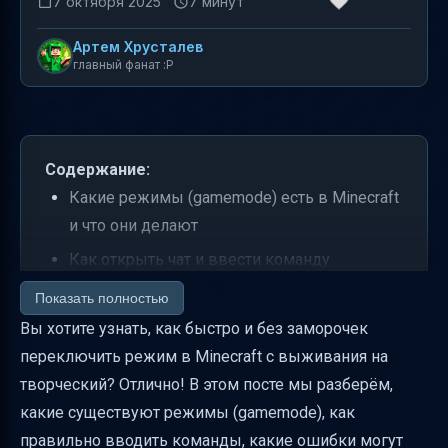
7 октября 2025
7 минут
Артем Хрусталев
главный фанат :P
Содержание:
Какие режимы (gamemode) есть в Minecraft
и что они делают
Как открыть чат и ввести команду
/gamemode
Показать полностью
Какие версии Minecraft поддерживают
Вы хотите узнать, как быстро и без заморочек
команды /gamemode и особенности
переключить режим в Minecraft с выживания на
синтаксиса
творческий? Отлично! В этом посте мы разберём,
какие существуют режимы (gamemode), как
Как включить читы (команды) в мире или
правильно вводить команды, какие ошибки могут
на сервере