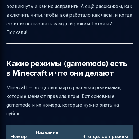
возникнуть и как их исправить. А ещё расскажем, как
Распространённые ошибки при вводе
включить читы, чтобы всё работало как часы, и когда
/gamemode и как их исправлять
стоит использовать каждый режим. Готовы?
Как проверить, что режим сменился
Поехали!
Практические сценарии использования
переключения режимов
Когда использовать режим зрителя (3)
Какие режимы (gamemode) есть
вместо приключенческого (2) и других
в Minecraft и что они делают
Как правильно писать команду /gamemode
Minecraft — это целый мир с разными режимами,
Как переключиться на творческий режим в
которые меняют правила игры. Вот основные
разных версиях и платформах
gamemode и их номера, которые нужно знать на
Как включить творческий режим в уже
зубок:
запущенном мире без читов
Использование командного блока для
Название
переключения режимов
Номер
Что делает режим