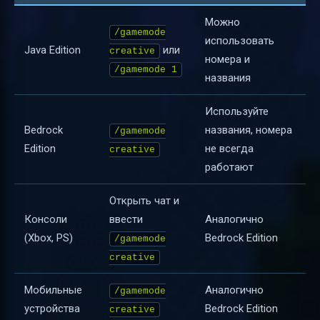
Можно
/gamemode
использовать
Java Edition
или
creative
номера и
/gamemode 1
названия
Используйте
Bedrock
названия, номера
/gamemode
Edition
не всегда
creative
работают
Открыть чат и
Консоли
ввести
Аналогично
(Xbox, PS)
Bedrock Edition
/gamemode
creative
Мобильные
Аналогично
/gamemode
устройства
Bedrock Edition
creative