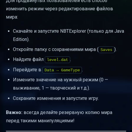
Для продвинутых пользователей есть способ
изменить режим через редактирование файлов
мира:
Скачайте и запустите NBTExplorer (только для Java
Edition).
Откройте папку с сохранениями мира (
).
Saves
Найдите файл
.
level.dat
Перейдите в
.
Data → GameType
Измените значение на нужный режим (0 —
выживание, 1 — творческий и т.д.).
Сохраните изменения и запустите игру.
Важно:
всегда делайте резервную копию мира
перед такими манипуляциями!