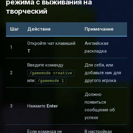
режима с выживания на
творческий
Шаг
Действие
Примечание
Откройте чат клавишей
Английская
1
T
раскладка
Введите команду
Для себя, или
2
добавьте ник для
/gamemode creative
или
другого игрока
/gamemode 1
Должно
появиться
3
Нажмите
Enter
сообщение об
успехе
Если команда не
В настройках