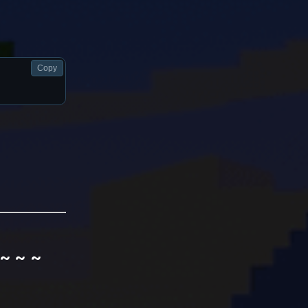
Copy
~ ~ ~