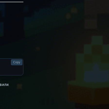
Copy
вили.