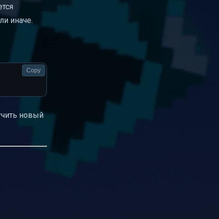
ется
ли иначе.
Copy
 учить новый