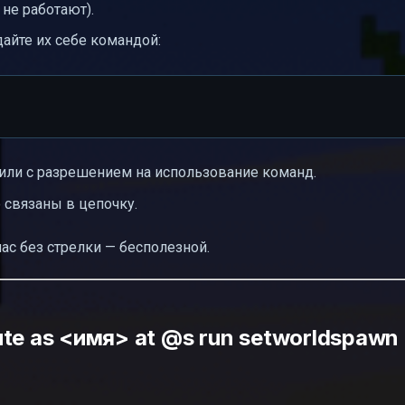
не работают).
айте их себе командой:
или с разрешением на использование команд.
связаны в цепочку.
ас без стрелки — бесполезной.
te as <имя> at @s run setworldspawn 