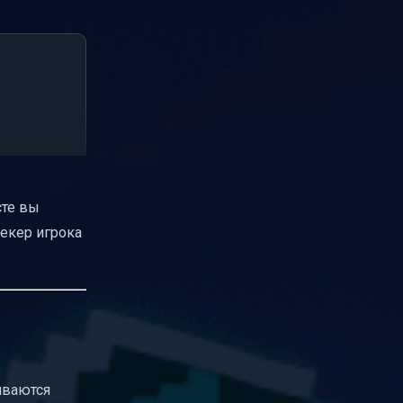
сте вы
екер игрока
иваются