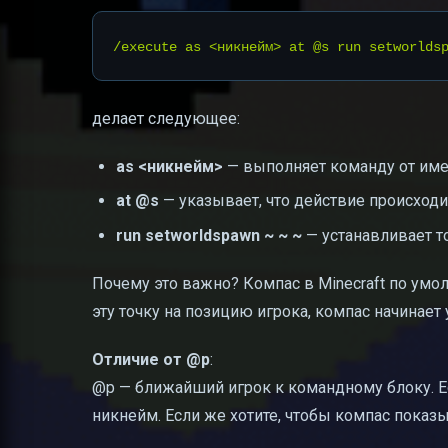
делает следующее:
as <никнейм>
— выполняет команду от име
at @s
— указывает, что действие происходит
run setworldspawn ~ ~ ~
— устанавливает т
Почему это важно? Компас в Minecraft по умо
эту точку на позицию игрока, компас начинает
Отличие от @p
:
@p — ближайший игрок к командному блоку. Ес
никнейм. Если же хотите, чтобы компас показ