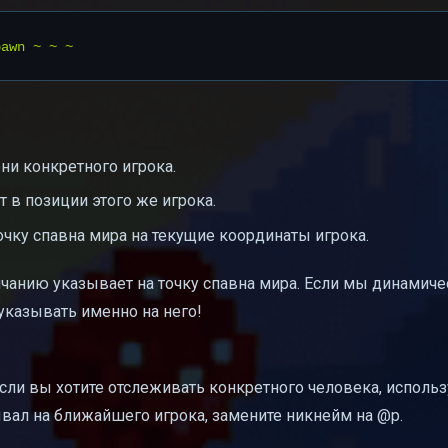
ни конкретного игрока.
 в позиции этого же игрока.
очку спавна мира на текущие координаты игрока.
лчанию указывает на точку спавна мира. Если мы динамич
 указывать именно на него!
ли вы хотите отслеживать конкретного человека, использ
ывал на ближайшего игрока, замените никнейм на @p.