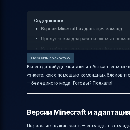
Содержание:
Версии Minecraft и адаптация команд
Предусловия для работы схемы с ком
Как работает команда /execute as <имя> 
Показать полностью
Риски установки worldspawn на координ
Вы когда-нибудь мечтали, чтобы ваш компас в 
Проверка, что компас указывает на нуж
узнаете, как с помощью командных блоков и 
Проблемы в сетевой игре и их решение
— без единого мода! Готовы? Поехали!
Обновление команд при смене версии Mi
Отслеживание конкретного игрока vs б
Потенциальные проблемы с командой /ex
Версии Minecraft и адаптаци
Практические советы по структуре инст
Первое, что нужно знать — команды с коман
Альтернативы без модов и плагинов