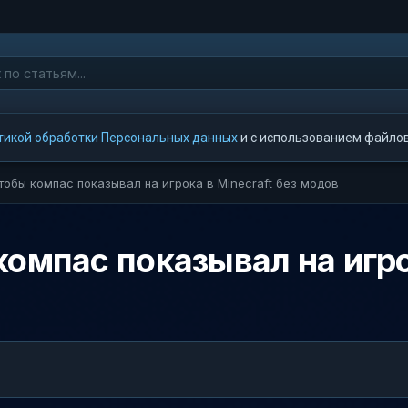
тикой обработки Персональных данных
и с использованием файлов 
тобы компас показывал на игрока в Minecraft без модов
омпас показывал на игрок