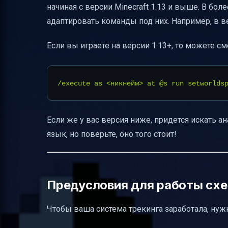
начиная с версии Minecraft 1.13 и выше. В бол
Этика и приватность игроков
адаптировать команды под них. Например, в ве
Пример команд для одиночной игры и с
Если вы играете на версии 1.13+, то можете 
Итоговая схема работы системы
Полезные ссылки
Если же у вас версия ниже, придется искать ан
язык, но поверьте, оно того стоит!
Предусловия для работы сх
Чтобы ваша система трекинга заработала, нуж