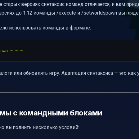
ее старых версиях синтаксис команд отличается, и вам прид
рсиях до 1.12 команды /execute и /setworldspawn выгляде
ервера
смело использовать команды в формате:
алоги или обновлять игру. Адаптация синтаксиса — это как
емы с командными блоками
но выполнить несколько условий: