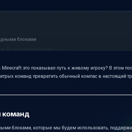
андными блоками
at @s run setworldspawn ~ ~ ~
аты игрока и как их минимизировать
Minecraft это показывал путь к живому игроку? В этом по
ного игрока
хитрых команд превратить обычный компас в настоящий тр
necraft
лижайшего игрока
ecute at @s и как их избежать
я команд
рукции для копирайтера
дными блоками, которые мы будем использовать, поддерж