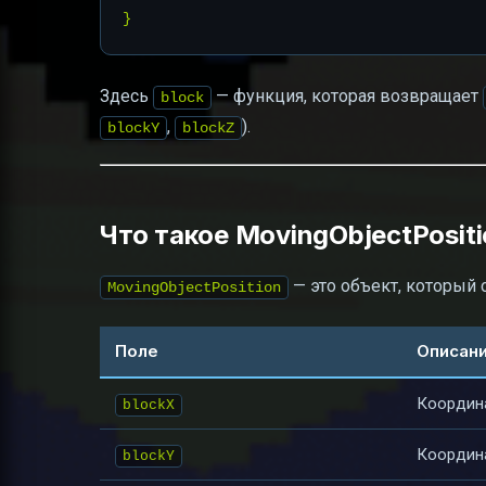
Здесь
— функция, которая возвращает
block
,
).
blockY
blockZ
Что такое MovingObjectPositi
— это объект, который
MovingObjectPosition
Поле
Описан
Координа
blockX
Координа
blockY