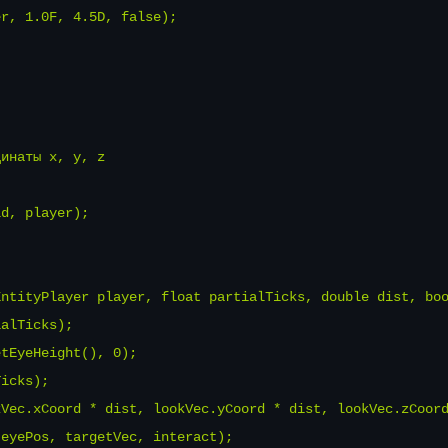
r, 1.0F, 4.5D, false);

инаты x, y, z

d, player);

ntityPlayer player, float partialTicks, double dist, boo
alTicks);

tEyeHeight(), 0);

icks);

Vec.xCoord * dist, lookVec.yCoord * dist, lookVec.zCoord
eyePos, targetVec, interact);
