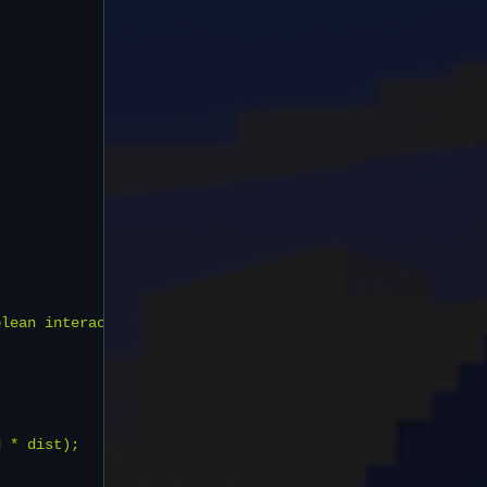
lean interact) {

 * dist);
