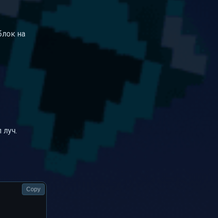
блок на
 луч.
Copy