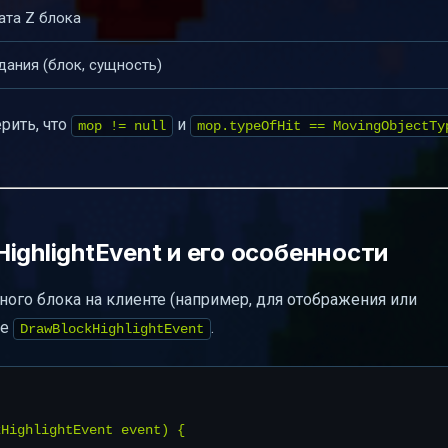
ата Z блока
дания (блок, сущность)
рить, что
и
mop != null
mop.typeOfHit == MovingObjectTy
ighlightEvent и его особенности
ого блока на клиенте (например, для отображения или
ие
.
DrawBlockHighlightEvent
HighlightEvent event) {
