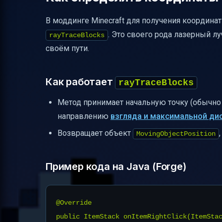
Полезные ссылки
В моддинге Minecraft для получения координат
. Это своего рода лазерный лу
rayTraceBlocks
своём пути.
Как работает
rayTraceBlocks
Метод принимает начальную точку (обычно 
направлению
взгляда и максимальной ди
Возвращает объект
MovingObjectPosition
Пример кода на Java (Forge)
@Override

public ItemStack onItemRightClick(ItemStac