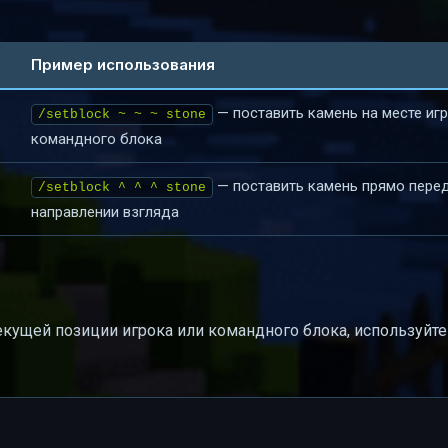
Пример использования
— поставить камень на месте игр
/setblock ~ ~ ~ stone
командного блока
— поставить камень прямо перед
/setblock ^ ^ ^ stone
направлении взгляда
текущей позиции игрока или командного блока, используйт