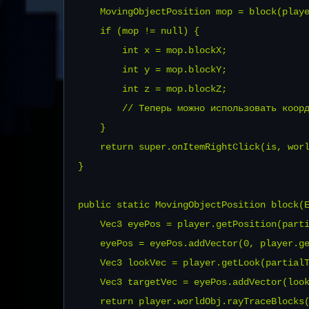
    MovingObjectPosition mop = block(playe
    if (mop != null) {

        int x = mop.blockX;

        int y = mop.blockY;

        int z = mop.blockZ;

        // Теперь можно использовать коорд
    }

    return super.onItemRightClick(is, worl
}

public static MovingObjectPosition block(E
    Vec3 eyePos = player.getPosition(parti
    eyePos = eyePos.addVector(0, player.ge
    Vec3 lookVec = player.getLook(partialT
    Vec3 targetVec = eyePos.addVector(look
    return player.worldObj.rayTraceBlocks(