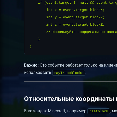
    if (event.target != null && event.targ
        int x = event.target.blockX;

        int y = event.target.blockY;

        int z = event.target.blockZ;

        // Используйте координаты по назна
    }

Важно:
Это событие работает только на клиен
использовать
.
rayTraceBlocks
Относительные координаты в 
В командах Minecraft, например
, м
/setblock