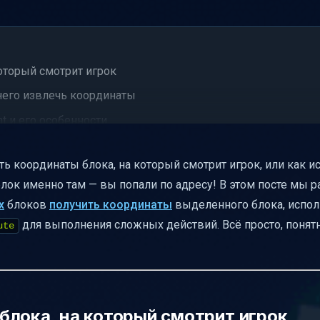
оторый смотрит игрок
з него извлечь координаты
nt и его особенности
necraft: ~ и ^
ть координаты блока, на который смотрит игрок, или как и
block
лок именно там — вы попали по адресу! В этом посте мы р
лока с постановкой нового блока
х
блоков
получить координаты
выделенного блока, испол
 для работы с координатами
для выполнения сложных действий. Всё просто, понятн
ute
инаты в /execute
динатами и командами
координат блока
блока, на который смотрит игрок