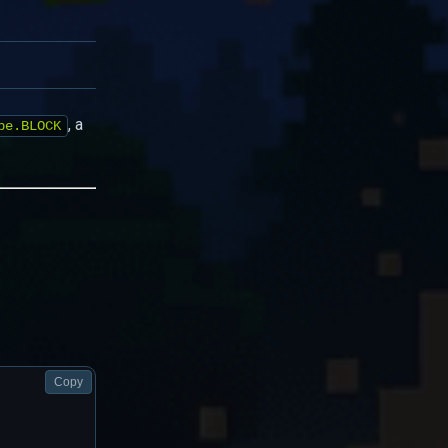
, а
pe.BLOCK
Copy