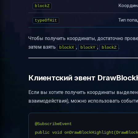
Координ
blockZ
Тип попа
typeOfHit
Чтобы получить координаты, достаточно прове
затем взять
,
,
.
blockX
blockY
blockZ
Клиентский эвент DrawBlockH
Если вы хотите получить координаты выделенн
взаимодействия), можно использовать событ
@SubscribeEvent

public void onDrawBlockHighlight(DrawBlock