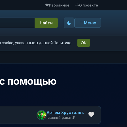
Избранное
О проекте
Найти
Меню
cookie, указанных в данной Политике.
OK
t с помощью
Артем Хрусталев
главный фанат :P