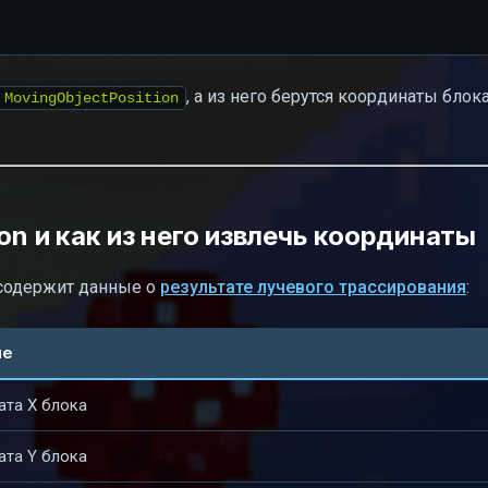
, а из него берутся координаты блока
MovingObjectPosition
on и как из него извлечь координаты
 содержит данные о
результате лучевого трассирования
:
ие
та X блока
та Y блока