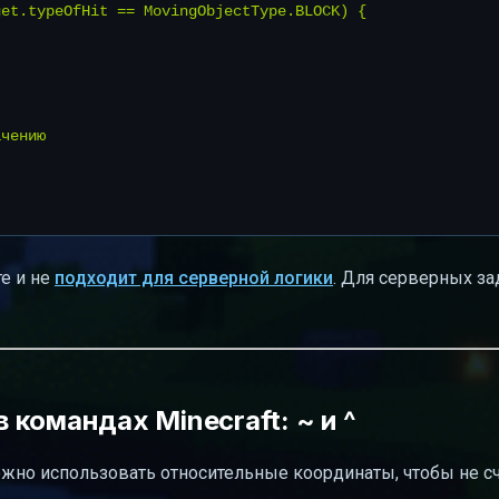
et.typeOfHit == MovingObjectType.BLOCK) {

чению

те и не
подходит для серверной логики
. Для серверных за
командах Minecraft: ~ и ^
ожно использовать относительные координаты, чтобы не с