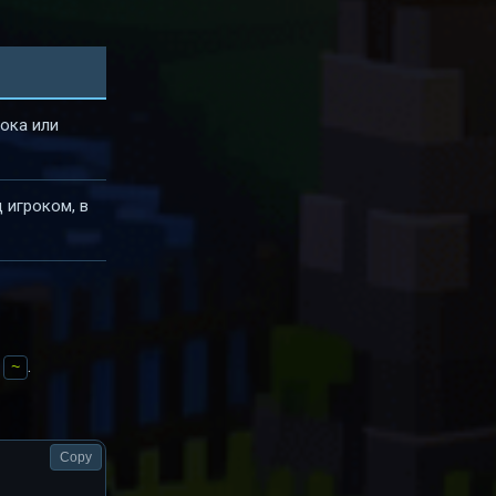
ока или
 игроком, в
е
.
~
Copy