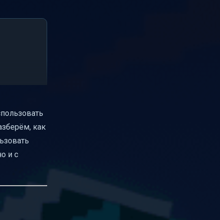
спользовать
азберём, как
ьзовать
о и с