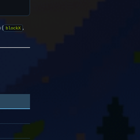
 (
,
blockX