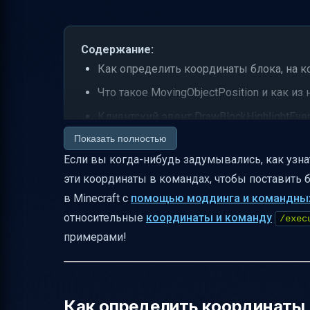
Содержание:
Как определить координаты блока, на к
Что такое MovingObjectPosition и как и
Клиентский эвент DrawBlockHighlightEve
Показать полностью
Относительные координаты в командах Mi
Если вы когда-нибудь задумывались, как узна
Пример использования ^ в команде /set
эти координаты в командах, чтобы поставить б
Как связать координаты выделенного б
в Minecraft с
помощью моддинга и командны
Команда /execute — мощный инструмент
относительные
координаты и команду
/exec
Как использовать относительные коорд
примерами!
Практические советы по работе с коор
Таблица сравнения методов получения 
Как определить координаты 
Заключение