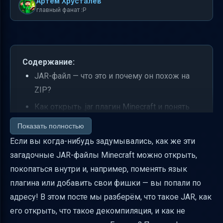
Артем Хрусталев
главный фанат :P
Содержание:
JAR-файл — что это и почему он похож на
ZIP?
Как открыть .jar плагин Minecraft и понять
его содержимое
Показать полностью
Что такое декомпиляция Java и как
Если вы когда-нибудь задумывались, как же эти
получить исходники из .class файлов
загадочные JAR-файлы Minecraft можно открыть,
покопаться внутри и, например, поменять язык
Использование IntelliJ IDEA для работы с
плагина или добавить свои фишки — вы попали по
.class файлами
адресу! В этом посте мы разберём, что такое JAR, как
Ограничения декомпиляции и зачем нужна
его открыть, что такое декомпиляция, и как не
ручная доработка