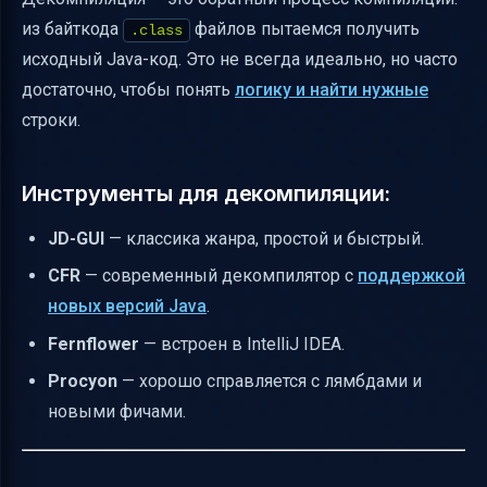
из байткода
файлов пытаемся получить
.class
исходный Java-код. Это не всегда идеально, но часто
достаточно, чтобы понять
логику и найти нужные
строки.
Инструменты для декомпиляции:
JD-GUI
— классика жанра, простой и быстрый.
CFR
— современный декомпилятор с
поддержкой
новых версий Java
.
Fernflower
— встроен в IntelliJ IDEA.
Procyon
— хорошо справляется с лямбдами и
новыми фичами.