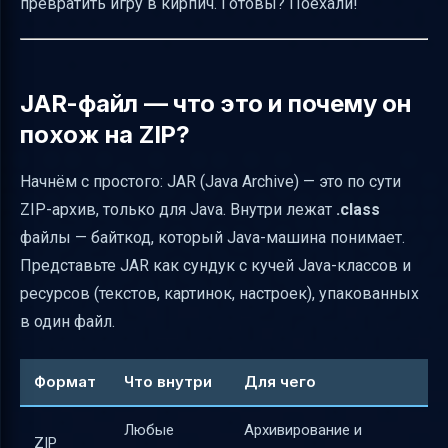
превратить игру в кирпич. Готовы? Поехали!
Можно ли найти исходники плагина на
GitHub или Bitbucket?
Альтернативы декомпиляции для
JAR-файл — что это и почему он
локализации текста
похож на ZIP?
Насколько реально менять только текст
плагина и какие сложности могут
Начнём с простого: JAR (Java Archive) — это по сути
возникнуть
ZIP-архив, только для Java. Внутри лежат
.class
Важные аспекты локализации в плагинах
файлы — байткод, который Java-машина понимает.
Minecraft
Представьте JAR как сундук с кучей Java-классов и
ресурсов (текстов, картинок, настроек), упакованных
Тестирование после изменений
в один файл.
локализации
Риски безопасности и целостности при
Формат
Что внутри
Для чего
работе с декомпилированным кодом
Подготовительные меры перед
Любые
Архивирование и
ZIP
редактированием JAR