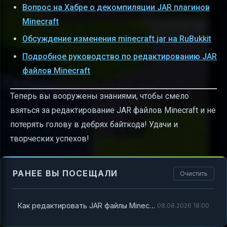
Вопрос на Хабре о декомпиляции JAR плагинов
Minecraft
Обсуждение изменения minecraft.jar на RuBukkit
Подробное руководство по редактированию JAR
файлов Minecraft
Теперь вы вооружены знаниями, чтобы смело
взяться за редактирование JAR файлов Minecraft и не
потерять голову в дебрях байткода! Удачи и
творческих успехов!
РАНЕЕ ВЫ ПОСЕЩАЛИ
Очистить
Как редактировать JAR файлы Minecraft и не сойти с ума
08.08.2026 18:00