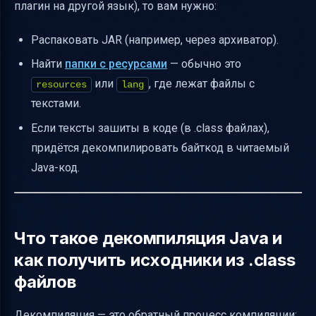
плагин на другой язык), то вам нужно:
Распаковать JAR (например, через архиватор).
Найти
папки с ресурсами
— обычно это
или
, где лежат файлы с
resources
lang
текстами.
Если тексты зашиты в коде (в .class файлах),
придётся декомпилировать байткод в читаемый
Java-код.
Что такое декомпиляция Java и
как получить исходники из .class
файлов
Декомпиляция — это обратный процесс компиляции: