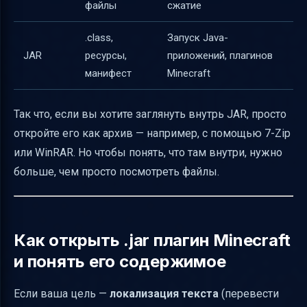
файлы
сжатие
Какие знания Java полезно иметь
.class,
Запуск Java-
Сигналы, что локализация выполнима или
JAR
ресурсы,
приложений, плагинов
нет
манифест
Minecraft
Практический пример: как найти и
изменить текст в плагине
Так что, если вы хотите заглянуть внутрь JAR, просто
Таблица: основные инструменты для
откройте его как архив — например, с помощью 7-Zip
работы с JAR Minecraft
или WinRAR. Но чтобы понять, что там внутри, нужно
больше, чем просто посмотреть файлы.
Заключение
Полезные ссылки
Как открыть .jar плагин Minecraft
и понять его содержимое
Если ваша цель —
локализация текста
(перевести