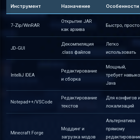
Инструмент
Назначение
Особенности
Открытие JAR
7-Zip/WinRAR
Быстро, просто
как архива
Декомпиляция
Легко
JD-GUI
.class файлов
использовать
Мощный,
Редактирование
IntelliJ IDEA
требует навык
и сборка
Java
Редактирование
Для конфигов 
Notepad++/VSCode
текстов
локализаций
Альтернатива
Моддинг и
прямому
Minecraft Forge
загрузка модов
редактирован