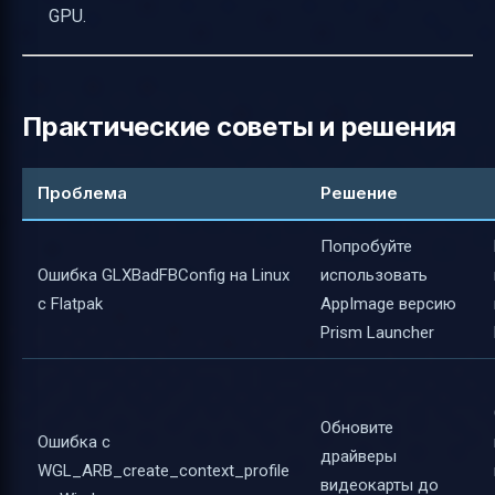
GPU.
Практические советы и решения
Проблема
Решение
Попробуйте
Ошибка GLXBadFBConfig на Linux
использовать
с Flatpak
AppImage версию
Prism Launcher
Обновите
Ошибка с
драйверы
WGL_ARB_create_context_profile
видеокарты до