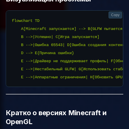
Copy
flowchart TD

    A[Minecraft запускается] --> B{GLFW пытается со
    B -->|Успешно| C[Игра запускается]

    B -->|Ошибка 65543| D[Ошибка создания контекста
    D --> E{Причина ошибки}

    E -->|Драйвер не поддерживает профиль| F[Обнови
    E -->|Нестабильный GLFW| G[Использовать стабиль
Кратко о версиях Minecraft и
OpenGL