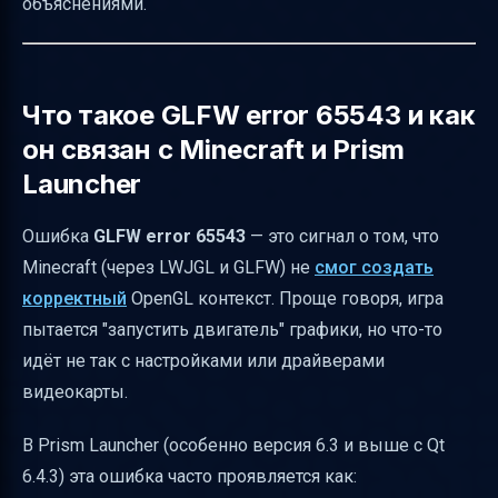
объяснениями.
Что делать, если проблема не решилась
Визуализация проблемы
Кратко о версиях Minecraft и OpenGL
Что такое GLFW error 65543 и как
он связан с Minecraft и Prism
Как объяснить проблему непрофессионалу
Launcher
Итоговые рекомендации
Полезные ссылки
Ошибка
GLFW error 65543
— это сигнал о том, что
Minecraft (через LWJGL и GLFW) не
смог создать
корректный
OpenGL контекст. Проще говоря, игра
пытается "запустить двигатель" графики, но что-то
идёт не так с настройками или драйверами
видеокарты.
В Prism Launcher (особенно версия 6.3 и выше с Qt
6.4.3) эта ошибка часто проявляется как: