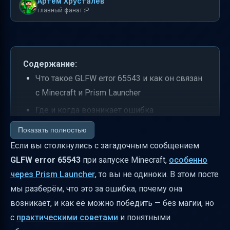
Артем Хрусталев
главный фанат :P
Содержание:
Что такое GLFW error 65543 и как он связан
с Minecraft и Prism Launcher
Где и когда возникает ошибка
Почему возникает ошибка — взгляд
Показать полностью
изнутри
Если вы столкнулись с загадочным сообщением
GLFW error 65543
при запуске Minecraft,
особенно
Как воспроизвести ошибку
через Prism Launcher
, то вы не одиноки. В этом посте
Практические советы и решения
мы разберём, что это за ошибка, почему она
Как собрать диагностические данные
возникает, и как её можно победить — без магии, но
Почему не все пользователи сталкиваются
с
практическими советами
и понятными
с ошибкой