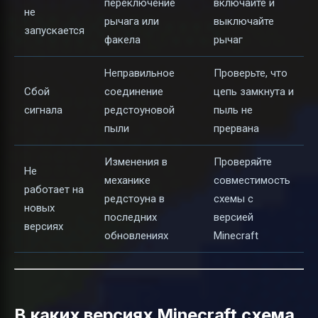
переключение
включайте и
не
рычага или
выключайте
запускается
факела
рычаг
Неправильное
Проверьте, что
Сбой
соединение
цепь замкнута и
сигнала
редстоуновой
пыль не
пыли
прервана
Изменения в
Проверяйте
Не
механике
совместимость
работает на
редстоуна в
схемы с
новых
последних
версией
версиях
обновлениях
Minecraft
В каких версиях Minecraft схема