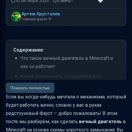
10 октября 2025
5 минут
Артем Хрусталев
главный фанат :P
Содержание:
Что такое вечный двигатель в Minecraft и
как он работает
Какие компоненты понадобятся и их
альтернативы
Показать полностью
Пошаговое руководство по сборке вечного
Если вы когда-нибудь мечтали о механизме, который
двигателя
будет работать вечно, словно у вас в руках
редстоуновый Фауст — добро пожаловать! В этом
Как работает короткое замыкание и почему
посте мы разберём, как сделать
вечный двигатель
в
задержки важны
Minecraft на основе схемы короткого замыкания. Вы
Частые проблемы и как их избежать