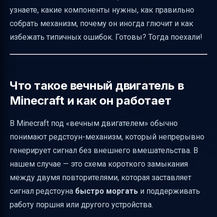
узнаете, какие компоненты нужны, как правильно
В каких версиях Minecraft схема работает
собрать механизм, почему он иногда глючит и как
лучше
избежать типичных ошибок. Готовы? Тогда поехали!
Насколько вечный двигатель
действительно вечен
Практические применения механизма
Что такое вечный двигатель в
Визуальные и звуковые индикаторы
Minecraft и как он работает
работы
В Minecraft под «вечным двигателем» обычно
Риски и меры предосторожности
понимают редстоун-механизм, который непрерывно
Тестирование перед постоянным
генерирует сигнал без внешнего вмешательства. В
использованием
нашем случае — это схема короткого замыкания
Советы для новичков и продвинутых
между двумя повторителями, которая заставляет
Экономия редстоуна и материалов
сигнал редстоуна
быстро моргать
и поддерживать
Иллюстрации и схемы
работу поршня или другого устройства.