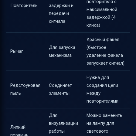
повторителя с
Повторитель
задержки и
максимальной
передачи
задержкой (4
сигнала
клика)
Красный факел
Для запуска
(быстрое
Рычаг
механизма
удаление факела
запускает сигнал)
Нужна для
Редстоуновая
Соединяет
создания цепи
пыль
элементы
между
повторителями
Для
Можно заменить
визуализации
на лампу для
Липкий
работы
светового
поршень