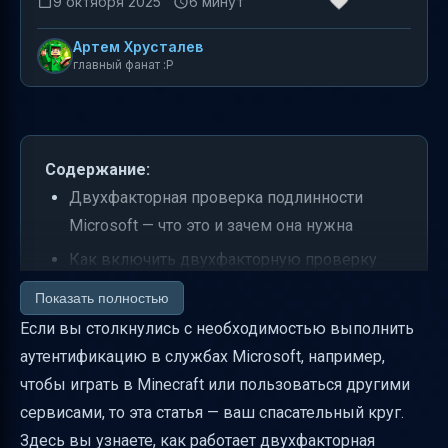
9 октября 2025
6 минут
Артем Хрусталев
главный фанат :P
Содержание:
Двухфакторная проверка подлинности
Microsoft — что это и зачем она нужна
Как включить двухфакторную проверку
подлинности в учетной записи Microsoft
Показать полностью
Что происходит после включения
Если вы столкнулись с необходимостью выполнить
двухфакторной проверки подлинности
аутентификацию в службах Microsoft, например,
чтобы играть в Minecraft или пользоваться другими
Способы подтверждения личности —
сервисами, то эта статья — ваш спасательный круг.
выбираем подходящий
Здесь вы узнаете, как работает двухфакторная
Как работает вход с нового устройства и