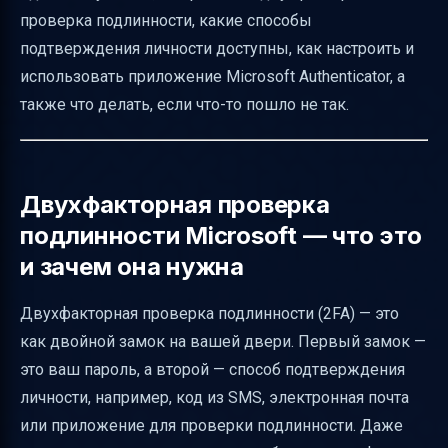
проверка подлинности, какие способы
зачем нужен код безопасности
подтверждения личности доступны, как настроить и
Риски при потере доступа к способам связи
использовать приложение Microsoft Authenticator, а
и как их минимизировать
также что делать, если что-то пошло не так.
Пароли приложений — что это и когда
нужны
Вход без пароля — будущее уже здесь
Двухфакторная проверка
Что делать, если забыли пароль при
подлинности Microsoft — что это
включенной двухфакторной проверке
и зачем она нужна
Как изменить или заменить сведения о
безопасности
Двухфакторная проверка подлинности (2FA) — это
как двойной замок на вашей двери. Первый замок —
Что делать, если не удаётся войти
это ваш пароль, а второй — способ подтверждения
Использование приложения Microsoft
личности, например, код из SMS, электронная почта
Authenticator — краткая инструкция
или приложение для проверки подлинности. Даже
Итоговая таблица: что нужно знать о