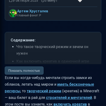
9 октября 2025
5 минут
Артем Хрусталев
главный фанат :P
Содержание:
Что такое творческий режим и зачем он
нужен
Как включить креатив в одиночной игре
Как переключаться между режимами
Показать полностью
через команды
Если вы когда-нибудь мечтали строить замки из
облаков, летать над миром и
иметь бесконечные
Как включить креатив на сервере
ресурсы
, то
творческий режим
(креатив) в Minecraft
Использование командного блока для
— ваш билет в рай для
строителей и мечтателей
. В
автоматизации
этом посте вы узнаете, как
включить креатив
в