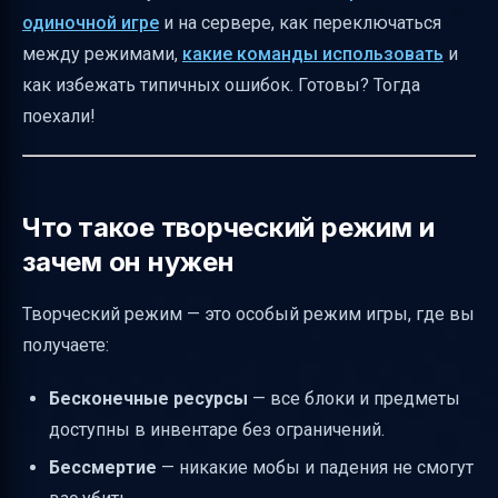
Работа с NBTExplorer для продвинутых
одиночной игре
и на сервере, как переключаться
пользователей
между режимами,
какие команды использовать
и
Как проверить, что креатив активирован
как избежать типичных ошибок. Готовы? Тогда
Распространённые ошибки и как их
поехали!
избежать
Отличия между Java и Bedrock Edition
Практические советы по использованию
Что такое творческий режим и
креатива
зачем он нужен
Краткая шпаргалка по командам
Творческий режим — это особый режим игры, где вы
Заключение
получаете:
Полезные ссылки
Бесконечные ресурсы
— все блоки и предметы
доступны в инвентаре без ограничений.
Бессмертие
— никакие мобы и падения не смогут