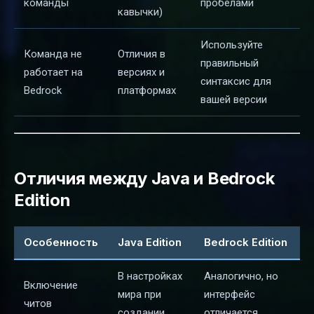
команды
пробелами
кавычки)
Используйте
Команда не
Отличия в
правильный
работает на
версиях и
синтаксис для
Bedrock
платформах
вашей версии
Отличия между Java и Bedrock
Edition
Особенность
Java Edition
Bedrock Edition
В настройках
Аналогично, но
Включение
мира при
интерфейс
читов
создании
отличается