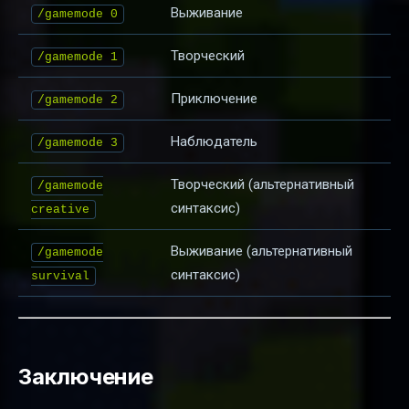
Выживание
/gamemode 0
Творческий
/gamemode 1
Приключение
/gamemode 2
Наблюдатель
/gamemode 3
Творческий (альтернативный
/gamemode
синтаксис)
creative
Выживание (альтернативный
/gamemode
синтаксис)
survival
Заключение