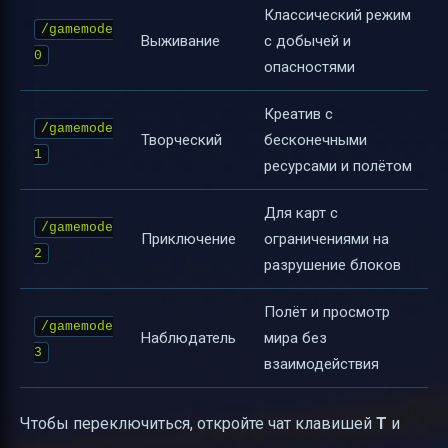
Классический режим
/gamemode
Выживание
с добычей и
0
опасностями
Креатив с
/gamemode
Творческий
бесконечными
1
ресурсами и полётом
Для карт с
/gamemode
Приключение
ограничениями на
2
разрушение блоков
Полёт и просмотр
/gamemode
Наблюдатель
мира без
3
взаимодействия
Чтобы переключиться, откройте чат клавишей
T
и