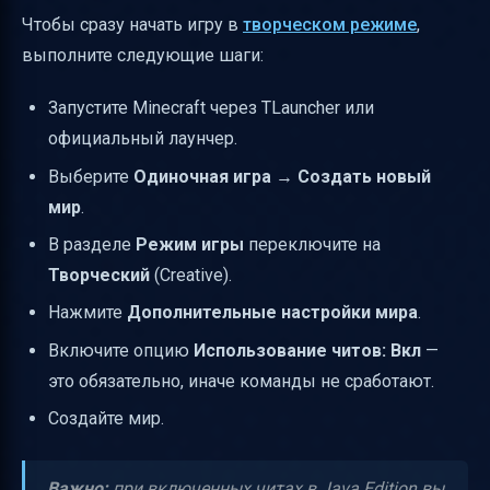
Чтобы сразу начать игру в
творческом режиме
,
выполните следующие шаги:
Запустите Minecraft через TLauncher или
официальный лаунчер.
Выберите
Одиночная игра
→
Создать новый
мир
.
В разделе
Режим игры
переключите на
Творческий
(Creative).
Нажмите
Дополнительные настройки мира
.
Включите опцию
Использование читов: Вкл
—
это обязательно, иначе команды не сработают.
Создайте мир.
Важно:
при включенных читах в Java Edition вы