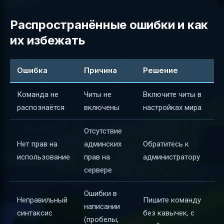
Распространённые ошибки и как
их избежать
Ошибка
Причина
Решение
Команда не
Читы не
Включите читы в
распознаётся
включены
настройках мира
Отсутствие
Нет прав на
админских
Обратитесь к
использование
прав на
администратору
сервере
Ошибки в
Неправильный
Пишите команду
написании
синтаксис
без кавычек, с
(пробелы,