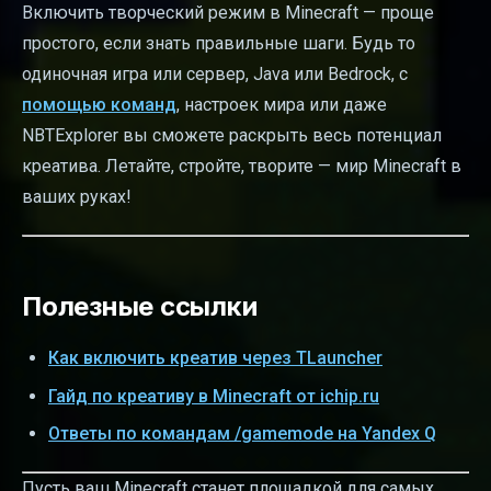
Включить творческий режим в Minecraft — проще
простого, если знать правильные шаги. Будь то
одиночная игра или сервер, Java или Bedrock, с
помощью команд
, настроек мира или даже
NBTExplorer вы сможете раскрыть весь потенциал
креатива. Летайте, стройте, творите — мир Minecraft в
ваших руках!
Полезные ссылки
Как включить креатив через TLauncher
Гайд по креативу в Minecraft от ichip.ru
Ответы по командам /gamemode на Yandex Q
Пусть ваш Minecraft станет площадкой для самых