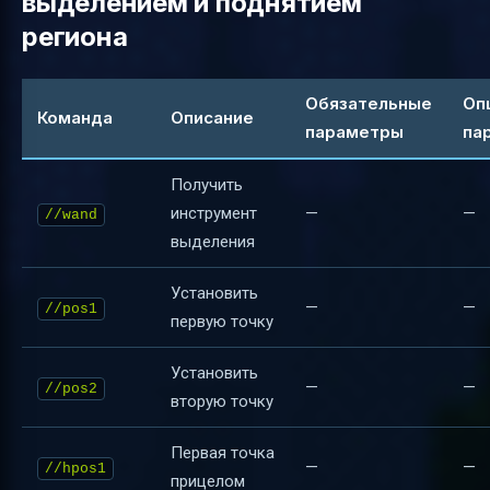
выделением и поднятием
региона
Обязательные
Оп
Команда
Описание
параметры
па
Получить
инструмент
—
—
//wand
выделения
Установить
—
—
//pos1
первую точку
Установить
—
—
//pos2
вторую точку
Первая точка
—
—
//hpos1
прицелом