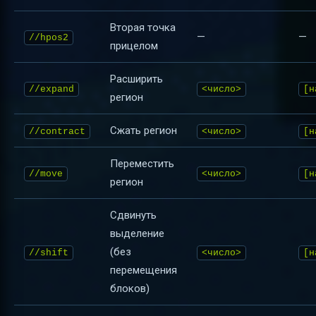
Вторая точка
—
—
//hpos2
прицелом
Расширить
//expand
<число>
[н
регион
Сжать регион
//contract
<число>
[н
Переместить
//move
<число>
[н
регион
Сдвинуть
выделение
(без
//shift
<число>
[н
перемещения
блоков)