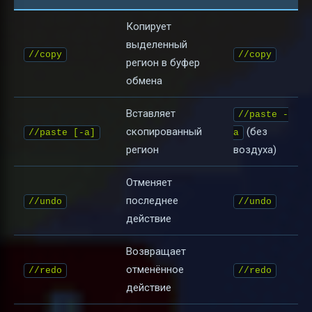
Копирует
выделенный
//copy
//copy
регион в буфер
обмена
Вставляет
//paste -
скопированный
(без
//paste [-a]
a
регион
воздуха)
Отменяет
последнее
//undo
//undo
действие
Возвращает
отменённое
//redo
//redo
действие