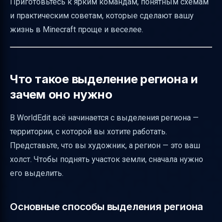
Приготовьтесь к ярким командам, понятным схемам
Визуализация выделения и удобство
и практическим советам, которые сделают вашу
работы
жизнь в Minecraft проще и веселее.
Частые ошибки и как их избежать
Таблица команд для работы с выделением
и поднятием региона
Что такое выделение региона и
Итог
зачем оно нужно
Полезные ссылки
В WorldEdit всё начинается с выделения региона —
территории, с которой вы хотите работать.
Представьте, что вы художник, а регион — это ваш
холст. Чтобы поднять участок земли, сначала нужно
его выделить.
Основные способы выделения региона