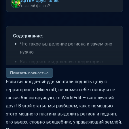
Артем Хрусталев
главный фанат :P
Содержание:
Что такое выделение региона и зачем оно
нужно
Как поднять выделенную территорию
Расширение и сужение региона перед
Показать полностью
поднятием
Если вы когда-нибудь мечтали поднять целую
территорию в Minecraft, не ломая себе голову и не
Как проверить размер выделения
таская блоки вручную, то WorldEdit — ваш лучший
Практический пример: поднять дом на 10
друг! В этой статье мы разберём, как с помощью
блоков
этого мощного плагина выделить регион и поднять
Дополнительные полезные команды для
его вверх, словно волшебник, управляющий землёй.
работы с регионом