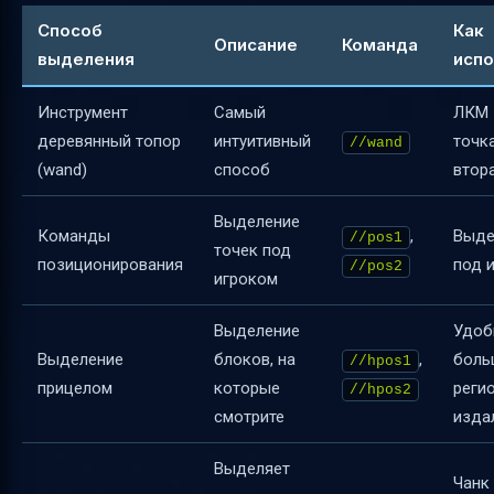
Способ
Как
Описание
Команда
выделения
испо
Инструмент
Самый
ЛКМ 
деревянный топор
интуитивный
точк
//wand
(wand)
способ
втор
Выделение
Команды
,
Выде
//pos1
точек под
позиционирования
под 
//pos2
игроком
Выделение
Удоб
Выделение
блоков, на
,
боль
//hpos1
прицелом
которые
реги
//hpos2
смотрите
изда
Выделяет
Чанк