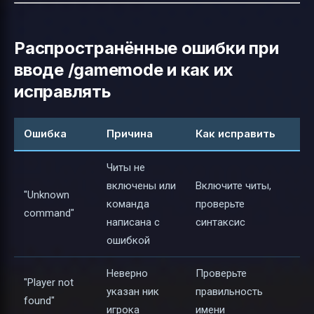
Распространённые ошибки при
вводе /gamemode и как их
исправлять
Ошибка
Причина
Как исправить
Читы не
включены или
Включите читы,
"Unknown
команда
проверьте
command"
написана с
синтаксис
ошибкой
Неверно
Проверьте
"Player not
указан ник
правильность
found"
игрока
имени