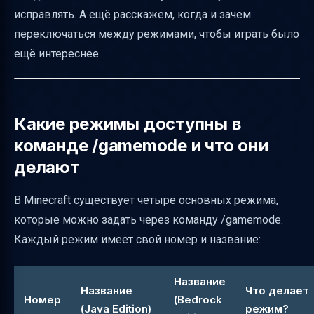
исправлять. А ещё расскажем, когда и зачем
/gamemode и как их исправлять
переключаться между режимами, чтобы играть было
Как проверить, что режим изменён
ещё интереснее.
Практические сценарии использования
режимов
Когда использовать режим наблюдателя
Какие режимы доступны в
Как правильно писать команду /gamemode
команде /gamemode и что они
Примеры команд для новичков
делают
Как сменить режим по умолчанию при
В Minecraft существует четыре основных режима,
создании мира
которые можно задать через команду /gamemode.
Советы по обучению друзей
Каждый режим имеет свой номер и название:
Безопасность и права доступа на серверах
Таблица сравнения синтаксиса для Java и
Название
Название
Что делает
Bedrock Edition
Номер
(Bedrock
(Java Edition)
режим?