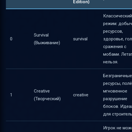
Edition)
Что делать, если команда не распознаётся
Где найти актуальную справку
Классический
Итог
режим: добы
ресурсов,
Полезные ссылки
Survival
0
survival
здоровье, гол
(Выживание)
сражения с
мобами. Лета
нельзя.
Безграничные
ресурсы, полё
Creative
мгновенное
1
creative
(Творческий)
разрушение
блоков. Идеа
для строитель
Игрок не мож