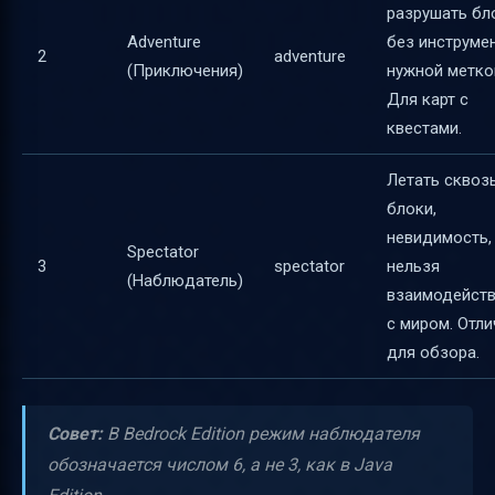
разрушать бл
Adventure
без инструме
2
adventure
(Приключения)
нужной метко
Для карт с
квестами.
Летать сквоз
блоки,
невидимость,
Spectator
3
spectator
нельзя
(Наблюдатель)
взаимодейст
с миром. Отл
для обзора.
Совет:
В Bedrock Edition режим наблюдателя
обозначается числом 6, а не 3, как в Java