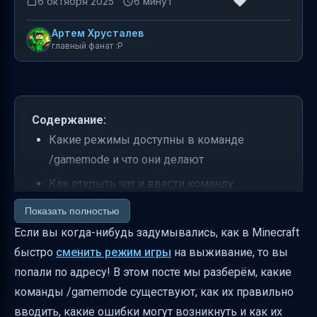
6 октября 2025
6 минут
Артем Хрусталев
главный фанат :P
Содержание:
Какие режимы доступны в команде
/gamemode и что они делают
Как открыть чат и ввести команду
/gamemode
Показать полностью
Какие версии Minecraft поддерживают
Если вы когда-нибудь задумывались, как в Minecraft
/gamemode и особенности синтаксиса
быстро
сменить режим игры
на выживание, то вы
попали по адресу! В этом посте мы разберём, какие
Как включить читы, чтобы команда
команды /gamemode существуют, как их правильно
работала
вводить, какие ошибки могут возникнуть и как их
Распространённые ошибки при вводе