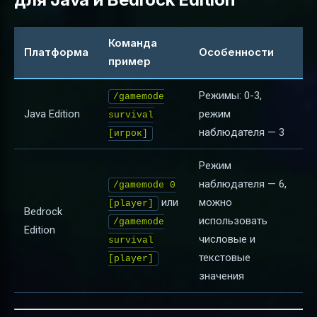
Команда
Платформа
Особенности
пример
Режимы: 0-3,
/gamemode
Java Edition
режим
survival
наблюдателя — 3
[игрок]
Режим
наблюдателя — 6,
/gamemode 0
или
можно
[player]
Bedrock
использовать
/gamemode
Edition
числовые и
survival
текстовые
[player]
значения