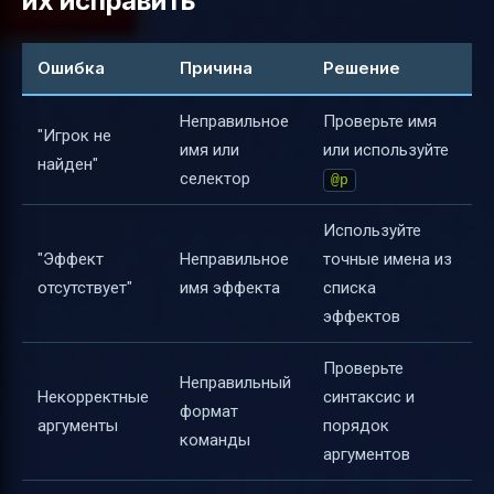
их исправить
Ошибка
Причина
Решение
Неправильное
Проверьте имя
"Игрок не
имя или
или используйте
найден"
селектор
@p
Используйте
"Эффект
Неправильное
точные имена из
отсутствует"
имя эффекта
списка
эффектов
Проверьте
Неправильный
Некорректные
синтаксис и
формат
аргументы
порядок
команды
аргументов