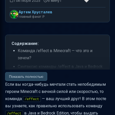
1 октября 2025
6 минут
Артем Хрусталев
главный фанат :P
Содержание:
Команда /effect в Minecraft — что это и
зачем?
Синтаксис команды /effect в Java и Bedrock
Edition
Показать полностью
Аргумент target — как правильно указывать
Если вы когда-нибудь мечтали стать непобедимым
цель
героем Minecraft с вечной силой или скоростью, то
команда
— ваш лучший друг! В этом посте
Какие эффекты доступны и как правильно
/effect
вы узнаете, как правильно использовать команду
указывать их имена
в Java и Bedrock Edition, чтобы выдать
/effect
Параметры seconds и amplifier — как они