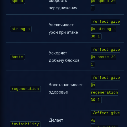
скорость
speed
@s speed 30
передвижения
1
/effect give
Увеличивает
strength
@s strength
урон при атаке
30 1
/effect give
Ускоряет
haste
@s haste 30
добычу блоков
1
/effect give
Восстанавливает
@s
regeneration
здоровье
regeneration
30 1
/effect give
Делает
@s
invisibility