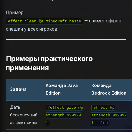
Пример:
— снимет эффект
effect clear @a minecraft:haste
спешки у всех игроков.
Примеры практического
применения
Команда Java
Команда
Задача
Edition
Bedrock Edition
Дать
/effect give @p
effect @p
бесконечный
strength 999999
strength 999999
эффект силы
1
1 false