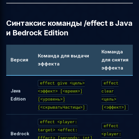
Безопасность и балансировка
Итог
Полезные ссылки
Синтаксис команды /effect в Java
и Bedrock Edition
Команда
Команда для выдачи
Версия
для снятия
эффекта
эффекта
effect give <цель>
effect
Java
<эффект> [<время>]
clear
Edition
[<уровень>]
<цель>
[<скрыватьЧастицы>]
[<эффект>]
effect <player:
effect
target> <effect:
Bedrock
<player:
Effect> [seconds: int]