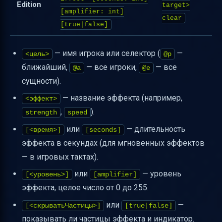
Edition
target>
[amplifier: int]
clear
[true|false]
— имя игрока или селектор (
—
<цель>
@p
ближайший,
— все игроки,
— все
@a
@e
сущности).
— название эффекта (например,
<эффект>
,
).
strength
speed
или
— длительность
[<время>]
[seconds]
эффекта в секундах (для мгновенных эффектов
— в игровых тактах).
или
— уровень
[<уровень>]
[amplifier]
эффекта, целое число от 0 до 255.
или
—
[<скрыватьЧастицы>]
[true|false]
показывать ли частицы эффекта и индикатор.