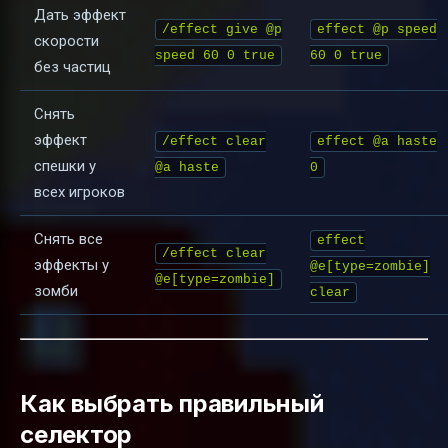
Дать эффект
/effect give @p
effect @p speed
скорости
speed 60 0 true
60 0 true
без частиц
Снять
эффект
/effect clear
effect @a haste
спешки у
@a haste
0
всех игроков
Снять все
effect
/effect clear
эффекты у
@e[type=zombie]
@e[type=zombie]
зомби
clear
Как выбрать правильный
селектор