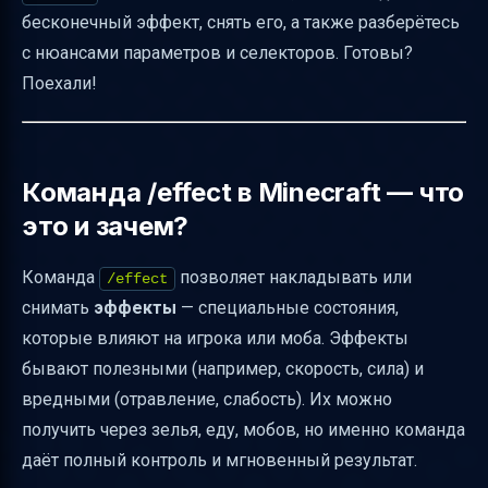
бесконечный эффект, снять его, а также разберётесь
работают
с нюансами параметров и селекторов. Готовы?
Параметр hideParticles — зачем он нужен
Поехали!
Как работает наложение эффекта, если он
уже есть
Как снять эффекты с помощью команды
Команда /effect в Minecraft — что
Примеры практического применения
это и зачем?
Как выбрать правильный селектор
Команда
позволяет накладывать или
/effect
Распространённые ошибки и как их
снимать
эффекты
— специальные состояния,
исправить
которые влияют на игрока или моба. Эффекты
Как правильно оформить команду для
бывают полезными (например, скорость, сила) и
удобного копирования
вредными (отравление, слабость). Их можно
Таблица популярных эффектов с кратким
получить через зелья, еду, мобов, но именно команда
описанием
даёт полный контроль и мгновенный результат.