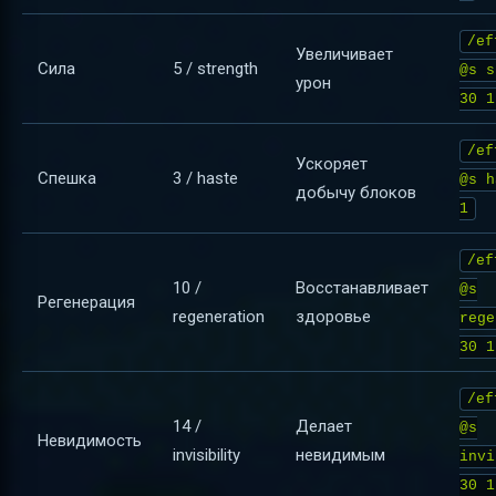
/ef
Увеличивает
Сила
5 / strength
@s s
урон
30 1
/ef
Ускоряет
Спешка
3 / haste
@s h
добычу блоков
1
/ef
10 /
Восстанавливает
@s
Регенерация
regeneration
здоровье
rege
30 1
/ef
14 /
Делает
@s
Невидимость
invisibility
невидимым
invi
30 1