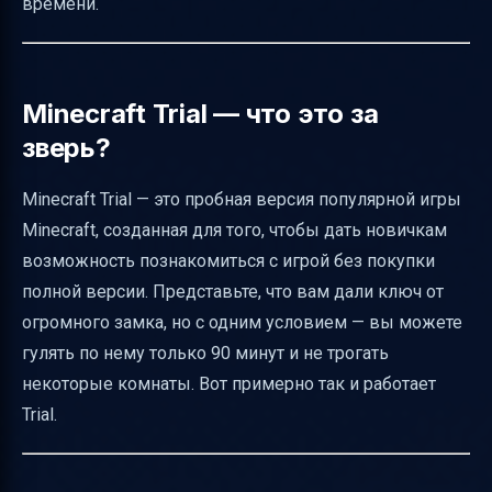
времени.
Советы для игроков
Для кого подходит Minecraft Trial
Безопасность и требования
Minecraft Trial — что это за
зверь?
Итог
Полезные ссылки
Minecraft Trial — это пробная версия популярной игры
Minecraft, созданная для того, чтобы дать новичкам
возможность познакомиться с игрой без покупки
полной версии. Представьте, что вам дали ключ от
огромного замка, но с одним условием — вы можете
гулять по нему только 90 минут и не трогать
некоторые комнаты. Вот примерно так и работает
Trial.