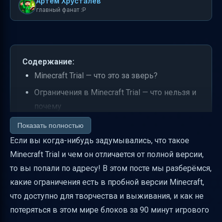
Артем Хрусталев
главный фанат :P
Содержание:
Minecraft Trial — что это за зверь?
Ограничения в Minecraft Trial — что нельзя и
почему
Что доступно в Minecraft Trial — свобода
Показать полностью
творчества и выживания
Если вы когда-нибудь задумывались, что такое
Minecraft Trial и чем он отличается от полной версии,
Как работают подсказки и интерфейс
то вы попали по адресу! В этом посте мы разберёмся,
Что происходит после окончания 90 минут
какие ограничения есть в пробной версии Minecraft,
Можно ли пройти игру до конца в Trial?
что доступно для творчества и выживания, и как не
Таблица сравнения Minecraft Trial и полной
потеряться в этом мире блоков за 90 минут игрового
версии