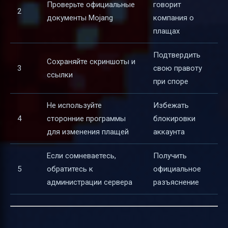
Проверьте официальные
говорит
2
документы Mojang
компания о
плащах
Подтвердить
Сохраняйте скриншоты и
3
свою правоту
ссылки
при споре
Не используйте
Избежать
4
сторонние программы
блокировки
для изменения плащей
аккаунта
Если сомневаетесь,
Получить
5
обратитесь к
официальное
администрации сервера
разъяснение