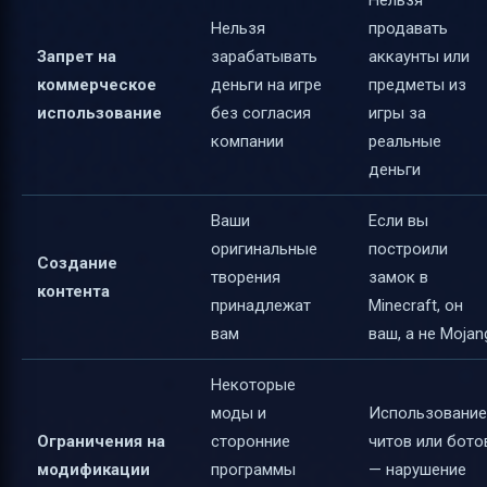
Нельзя
продавать
Запрет на
зарабатывать
аккаунты или
коммерческое
деньги на игре
предметы из
использование
без согласия
игры за
компании
реальные
деньги
Ваши
Если вы
оригинальные
построили
Создание
творения
замок в
контента
принадлежат
Minecraft, он
вам
ваш, а не Mojan
Некоторые
моды и
Использование
Ограничения на
сторонние
читов или бото
модификации
программы
— нарушение