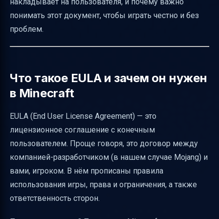
накладывает на пользователя, и почему важно
Юридические нюансы и международные
понимать этот документ, чтобы играть честно и без
особенности EULA
проблем.
Частые вопросы о Minecraft EULA
Итог
Полезные ссылки
Что такое EULA и зачем он нужен
в Minecraft
EULA (End User License Agreement) — это
лицензионное соглашение с конечным
пользователем. Проще говоря, это договор между
компанией-разработчиком (в нашем случае Mojang) и
вами, игроком. В нём прописаны правила
использования игры, права и ограничения, а также
ответственность сторон.