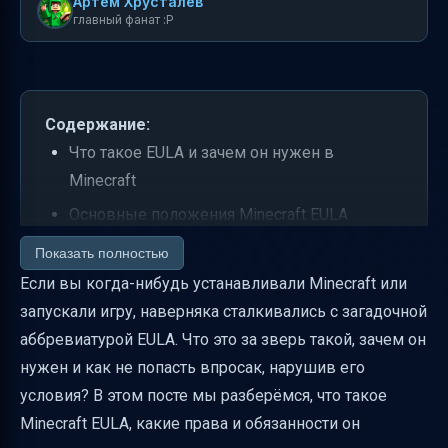
Артем Хрусталев
главный фанат :P
Содержание:
Что такое EULA и зачем он нужен в
Minecraft
Основные положения Minecraft EULA
простыми словами
Показать полностью
Особенности правил по плащам и накидкам
Если вы когда-нибудь устанавливали Minecraft или
в Minecraft
запускали игру, наверняка сталкивались с загадочной
аббревиатурой EULA. Что это за зверь такой, зачем он
Как проверить правила сервера и избежать
нужен и как не попасть впросак, нарушив его
нарушений
условия? В этом посте мы разберёмся, что такое
Как участвовать в исследованиях форума и
Minecraft EULA, какие права и обязанности он
зачем это нужно