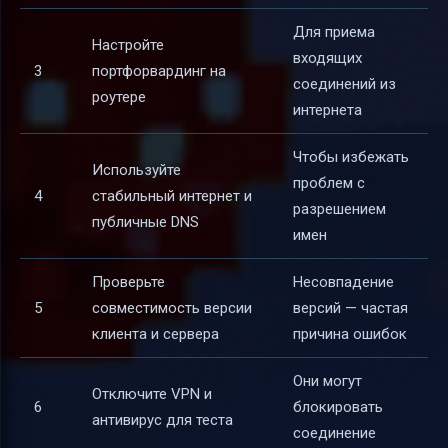
Для приема
Настройте
входящих
3
портфорвардинг на
соединений из
роутере
интернета
Чтобы избежать
Используйте
проблем с
4
стабильный интернет и
разрешением
публичные DNS
имен
Проверьте
Несовпадение
5
совместимость версии
версий — частая
клиента и сервера
причина ошибок
Они могут
Отключите VPN и
6
блокировать
антивирус для теста
соединение