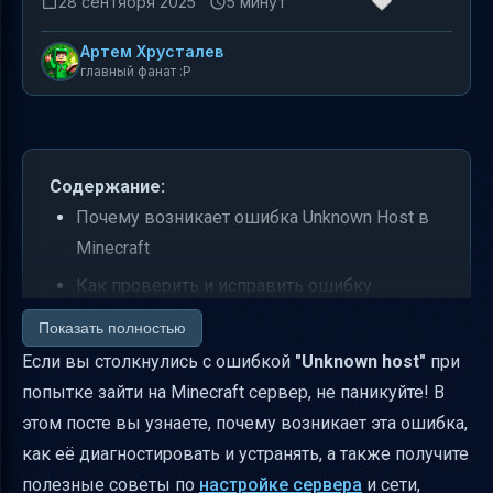
28 сентября 2025
5 минут
Артем Хрусталев
главный фанат :P
Содержание:
Почему возникает ошибка Unknown Host в
Minecraft
Как проверить и исправить ошибку
Unknown Host
Показать полностью
Практические советы для хостинга и
Если вы столкнулись с ошибкой
"Unknown host"
при
подключения к Minecraft серверу
попытке зайти на Minecraft сервер, не паникуйте! В
этом посте вы узнаете, почему возникает эта ошибка,
Особенности хостинга разных типов
как её диагностировать и устранять, а также получите
Minecraft серверов
полезные советы по
настройке сервера
и сети,
Как подключить домен к Minecraft серверу