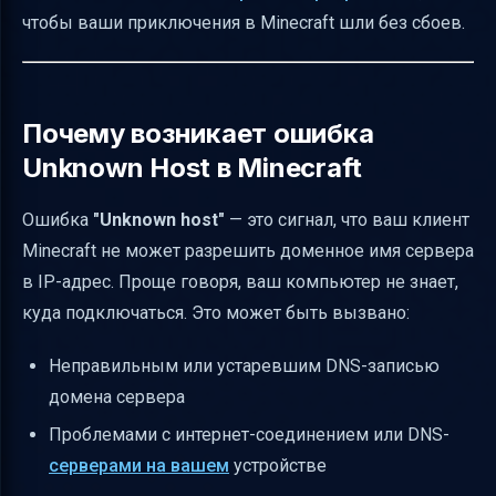
чтобы ваши приключения в Minecraft шли без сбоев.
и избежать Unknown Host
Проверка открытых портов и доступности
сервера
Почему возникает ошибка
Заключение
Unknown Host в Minecraft
Полезные ссылки
Ошибка
"Unknown host"
— это сигнал, что ваш клиент
Minecraft не может разрешить доменное имя сервера
в IP-адрес. Проще говоря, ваш компьютер не знает,
куда подключаться. Это может быть вызвано:
Неправильным или устаревшим DNS-записью
домена сервера
Проблемами с интернет-соединением или DNS-
серверами на вашем
устройстве