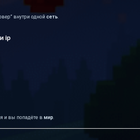
ервер” внутри одной
сеть
.
и ip
я и вы попадёте в
мир
.