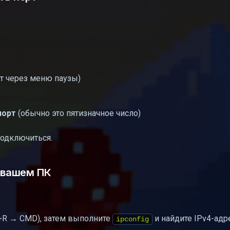
т через меню паузы)
порт
(обычно это пятизначное число)
 подключиться.
а вашем ПК
+R → CMD), затем выполните
и найдите IPv4-адре
ipconfig