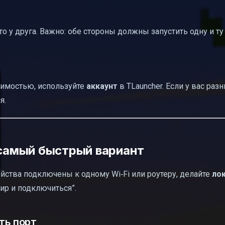
что у друга. Важно: обе стороны должны запустить одну и ту
имостью, используйте
аккаунт
в TLauncher. Если у вас ра
я.
 самый быстрый вариант
ойства подключены к одному Wi‑Fi или роутеру, делайте
ло
ир и подключиться”.
ть порт