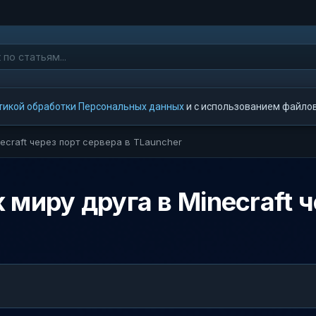
тикой обработки Персональных данных
и с использованием файлов 
ecraft через порт сервера в TLauncher
миру друга в Minecraft ч