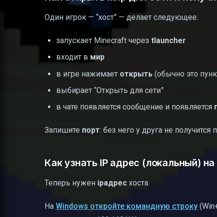
Один игрок — “хост” — делает следующее:
запускает Minecraft через
tlauncher
входит в
мир
в игре нажимает
открыть
(обычно это пунк
выбирает “Открыть для сети”
в чате появляется сообщение и появляется
Запишите
порт
: без него у друга не получится
Как узнать IP адрес (локальный) н
Теперь нужен
ipадрес
хоста.
На
Windows откройте командную строку
(Win