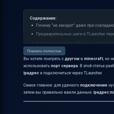
Содержание:
Почему “не заходит” даже при совпада
Предварительные шаги в TLauncher пер
Игра по сети через LAN: ваш самый быс
Показать полностью
Если вы в разных местах: как организо
Вы хотите поиграть с
другом
в
minecraft
, но 
Лучший способ для “1 на 1” без ожидани
использовать
порт сервера
. В этой статье р
Как играть с модами через TLauncher: г
ipадрес
и подключиться через TLauncher.
Что делать, если при подключении оши
Самое главное: для удачного
подключение
нуж
Краткая памятка “как подключиться чере
затем вы правильно ввели данные:
ipадрес:п
Итог