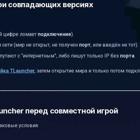
ри совпадающих версиях
ой цифре ломает
подключение
).
 сети (мир не открыт, не получен
порт
, или введён не тот).
путают с “интернетным”, либо пишут только IP без
порта
.
йка TLauncher
, затем открытие мира и только потом подк
uncher перед совместной игрой
аковые условия: