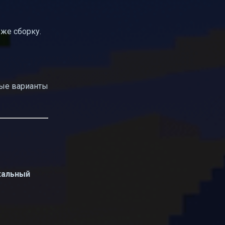
 же сборку.
зные варианты
кальный