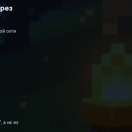
ерез
ой сети
, а не из