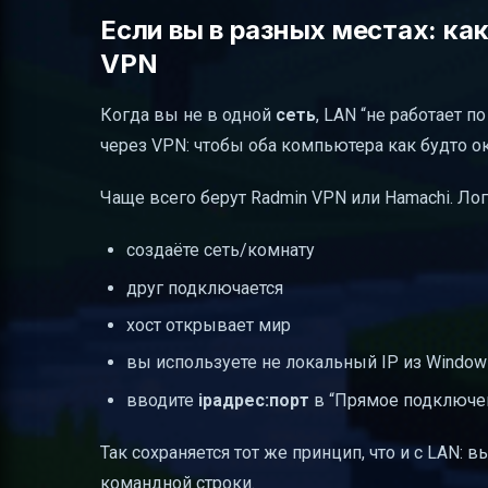
Если вы в разных местах: ка
VPN
Когда вы не в одной
сеть
, LAN “не работает 
через VPN: чтобы оба компьютера как будто о
Чаще всего берут Radmin VPN или Hamachi. Лог
создаёте сеть/комнату
друг подключается
хост открывает мир
вы используете не локальный IP из Windows
вводите
ipадрес:порт
в “Прямое подключе
Так сохраняется тот же принцип, что и с LAN: 
командной строки.