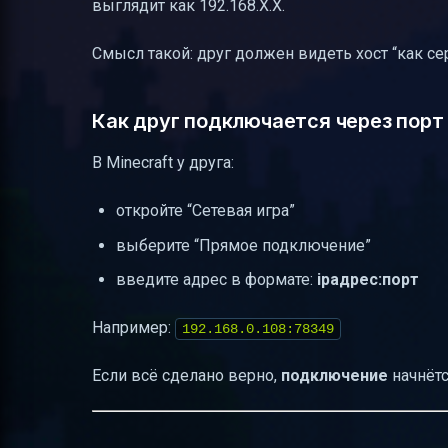
выглядит как 192.168.X.X.
Смысл такой: друг должен видеть хост “как с
Как друг подключается через порт 
В Minecraft у друга:
откройте “Сетевая игра”
выберите “Прямое подключение”
введите адрес в формате:
ipадрес:порт
Например:
192.168.0.108:78349
Если всё сделано верно,
подключение
начнётс