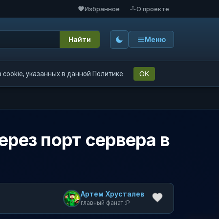
Избранное
О проекте
Найти
Меню
cookie, указанных в данной Политике.
OK
ерез порт сервера в
Артем Хрусталев
главный фанат :P