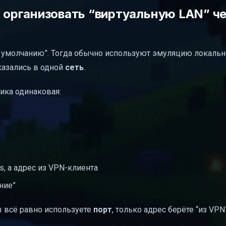
к организовать “виртуальную LAN” ч
по умолчанию”. Тогда обычно используют эмуляцию локальн
казались в одной
сеть
.
ика одинаковая:
, а адрес из VPN-клиента
ние”
вы всё равно используете
порт
, только адрес берёте “из VPN”