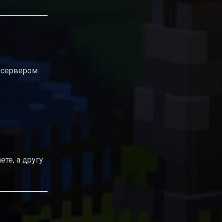
н
 сервером.
аете, а другу