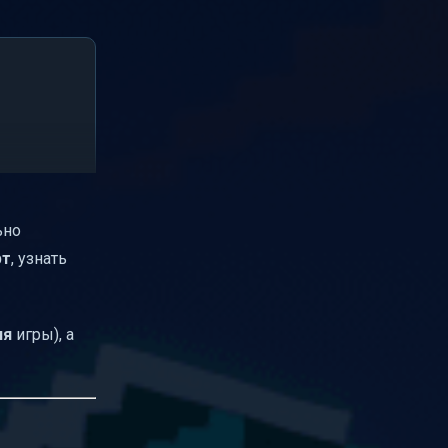
ьно
рт
, узнать
ия
игры), а