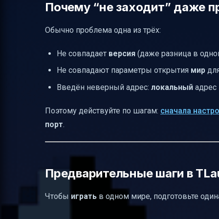
Почему “не заходит” даже п
Обычно проблема одна из трёх:
Не совпадает
версия
(даже разница в одн
Не совпадают параметры открытия
мир
для
Введён неверный адрес:
локальный
адрес 
Поэтому действуйте по шагам:
сначала настро
порт
.
Предварительные шаги в TLa
Чтобы
играть
в одном мире, подготовьте один