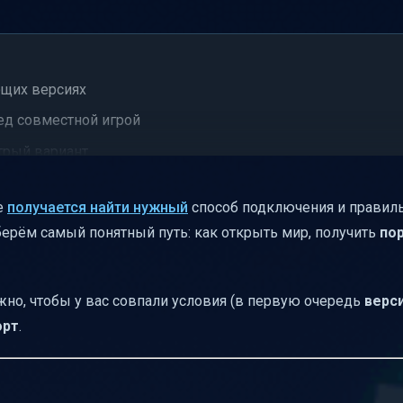
ющих версиях
ед совместной игрой
трый вариант
вать “виртуальную LAN” через VPN
не
получается найти нужный
способ подключения и правил
й: сервер всегда доступен
азберём самый понятный путь: как открыть мир, получить
по
лавное — одинаковость
бка
но, чтобы у вас совпали условия (в первую очередь
верс
з порт”
орт
.