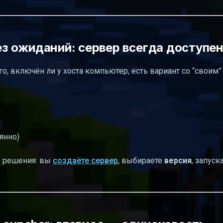
без ожиданий: сервер всегда доступе
го, включён ли у хоста компьютер, есть вариант со “своим”
янно)
о решения: вы
создаёте сервер
, выбираете
версия
, запуск