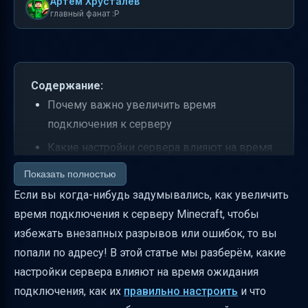
Артем Хрусталев
главный фанат :P
Содержание:
Почему важно увеличить время
подключения к серверу
Какие настройки сервера влияют на время
подключения
Показать полностью
Практические советы по увеличению
Если вы когда-нибудь задумывались, как увеличить
времени подключения
время подключения к серверу Minecraft, чтобы
избежать внезапных разрывов или ошибок, то вы
Как объяснить изменения пользователям
попали по адресу! В этой статье мы разберём, какие
Как измерять успех изменений
настройки сервера влияют на время ожидания
Важные меры безопасности и
подключения, как их
правильно настроить
и что
конфиденциальности