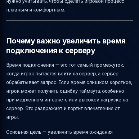
нужно учитывать, чтобы сделать игровой процесс
Как структурировать раздел с версиями
плавным и комфортным.
Minecraft для скачивания
Как сделать навигацию удобной для
новичков
Почему важно увеличить время
Пример настройки server.properties для
подключения к серверу
увеличения времени подключения
Время подключения — это тот самый промежуток,
Заключение
когда игрок пытается войти на сервер, а сервер
Полезные ссылки
обрабатывает запрос. Если время слишком короткое,
игрок может получить ошибку таймаута, особенно
при медленном интернете или высокой нагрузке на
сервер. Это раздражает и портит впечатление от
игры.
Основная
цель
— увеличить время ожидания