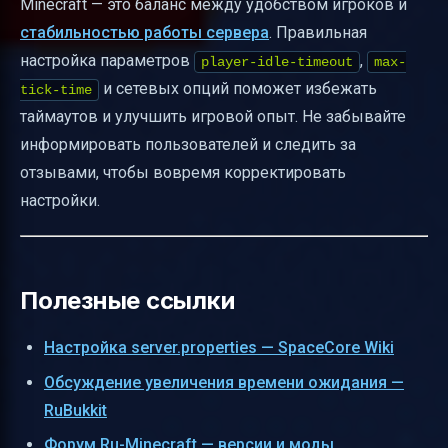
Minecraft — это баланс между удобством игроков и
стабильностью работы сервера
. Правильная
настройка параметров
,
player-idle-timeout
max-
и сетевых опций поможет избежать
tick-time
таймаутов и улучшить игровой опыт. Не забывайте
информировать пользователей и следить за
отзывами, чтобы вовремя корректировать
настройки.
Полезные ссылки
Настройка server.properties — SpaceCore Wiki
Обсуждение увеличения времени ожидания —
RuBukkit
Форум Ru-Minecraft — версии и моды