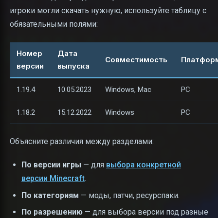
игроки могли скачать нужную, используйте таблицу с
обязательными полями:
Номер
Дата
Совместимость
Платфор
версии
выпуска
1.19.4
10.05.2023
Windows, Mac
PC
1.18.2
15.12.2022
Windows
PC
Объясните различия между разделами:
По версии игры
— для
выбора конкретной
версии Minecraft
.
По категориям
— моды, патчи, ресурспаки.
По разрешению
— для выбора версии под разные