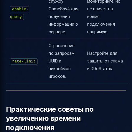
службу
мониторинге, но
GameSpy4 для
не влияет на
enable-
получения
время
query
информации о
подключения
сервере.
напрямую.
Ограничение
по запросам
Настройте для
UUID и
защиты от спама
rate-limit
никнеймов
и DDoS-атак.
игроков.
Практические советы по
увеличению времени
подключения