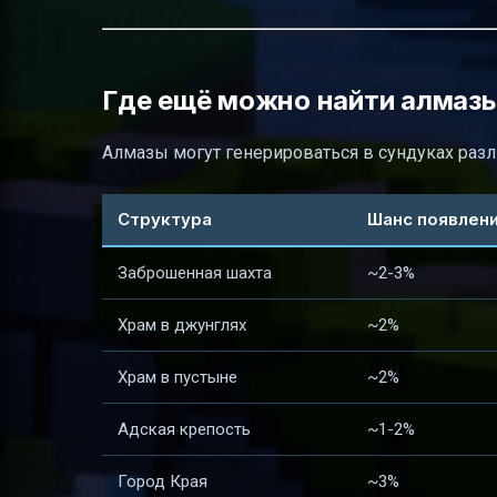
Где ещё можно найти алмаз
Алмазы могут генерироваться в сундуках разл
Структура
Шанс появлени
Заброшенная шахта
~2-3%
Храм в джунглях
~2%
Храм в пустыне
~2%
Адская крепость
~1-2%
Город Края
~3%