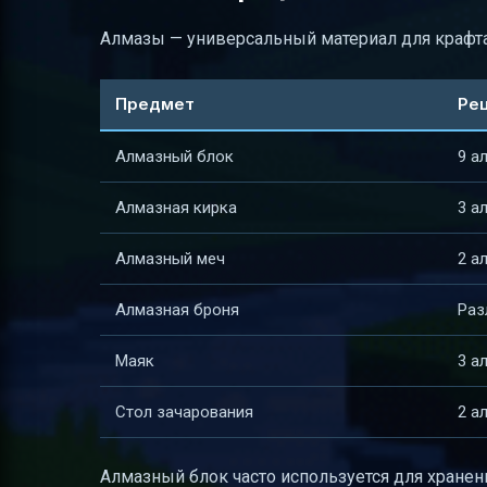
Алмазы — универсальный материал для крафта
Предмет
Рец
Алмазный блок
9 а
Алмазная кирка
3 а
Алмазный меч
2 а
Алмазная броня
Раз
Маяк
3 а
Стол зачарования
2 а
Алмазный блок часто используется для хранен