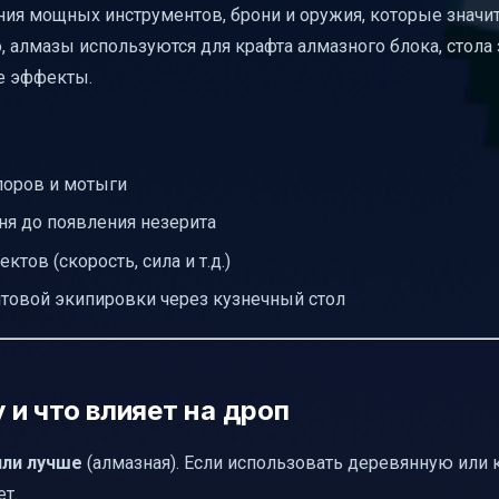
ния мощных инструментов, брони и оружия, которые значи
ность
 алмазы используются для крафта алмазного блока, стола
д
е эффекты.
опоров и мотыги
ня до появления незерита
тов (скорость, сила и т.д.)
товой экипировки через кузнечный стол
и что влияет на дроп
или лучше
(алмазная). Если использовать деревянную или
ет.