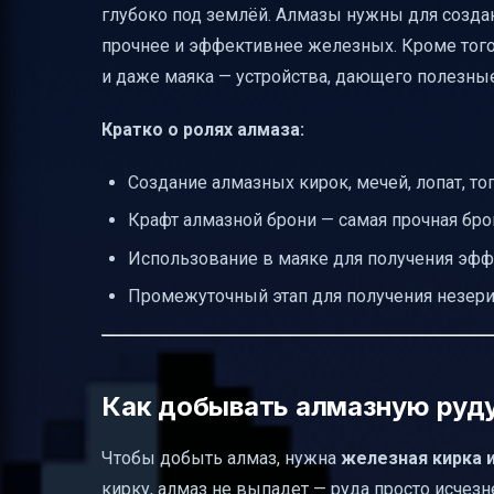
глубоко под землёй. Алмазы нужны для созда
Сравнение схем копания и их эффектив
прочнее и эффективнее железных. Кроме того,
Таблица ориентиров по высотам для ру
и даже маяка — устройства, дающего полезны
Что взять с собой в шахту
Кратко о ролях алмаза:
Пошаговая инструкция для новичков
Создание алмазных кирок, мечей, лопат, т
FAQ — частые вопросы
Крафт алмазной брони — самая прочная бро
Полезные ссылки
Использование в маяке для получения эффек
Промежуточный этап для получения незери
Как добывать алмазную руду 
Чтобы добыть алмаз, нужна
железная кирка 
кирку, алмаз не выпадет — руда просто исчезн