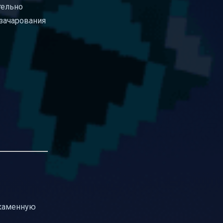
тельно
 зачарования
 каменную