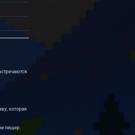
встречаются
ву, которая
ом пещер.