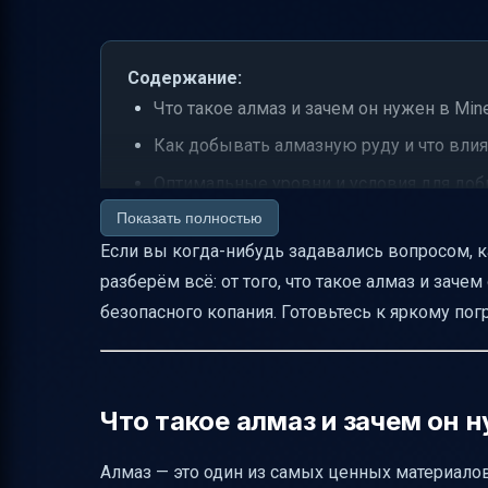
Содержание:
Что такое алмаз и зачем он нужен в Mine
Как добывать алмазную руду и что влия
Оптимальные уровни и условия для до
Показать полностью
Типы добычи и их влияние на дроп
Если вы когда-нибудь задавались вопросом, ка
Основные рецепты с алмазами и алма
разберём всё: от того, что такое алмаз и заче
Где ещё можно найти алмазы кроме ша
безопасного копания. Готовьтесь к яркому п
Преимущества алмазов для брони, оруж
Алмазы и незерит — путь к совершенст
История алмазов в Minecraft
Что такое алмаз и зачем он н
Достижения, связанные с алмазами
Алмаз — это один из самых ценных материалов 
Советы по добыче алмазов и безопасно