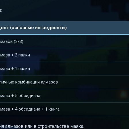
:
епт (основные ингредиенты)
лмазов (3x3)
лмаза + 2 палки
лмаза + 1 палка
личные комбинации алмазов
лмаза + 5 обсидиана
лмаза + 4 обсидиана + 1 книга
ия алмазов или в строительстве маяка.