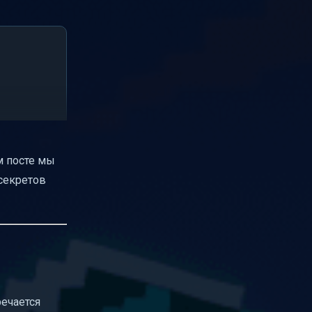
м посте мы
 секретов
речается