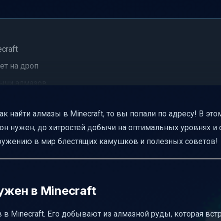
craft
ет на дроп
бычи алмазов
к найти алмазы в Minecraft, то вы попали по адресу! В это
зным блоком
м он нужен, до хитростей добычи на оптимальных уровнях и
хт
огружению в мир блестящих камушков и полезных советов!
ия и инструментов
ву
ужен в Minecraft
в Minecraft. Его добывают из алмазной руды, которая вст
сти