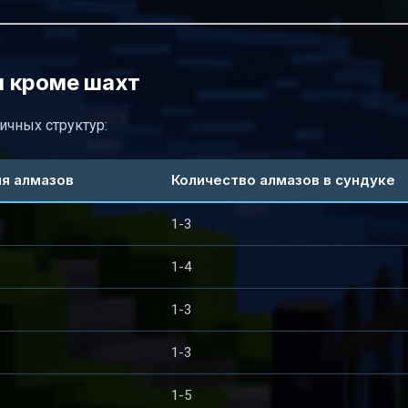
ы кроме шахт
ичных структур:
я алмазов
Количество алмазов в сундуке
1-3
1-4
1-3
1-3
1-5