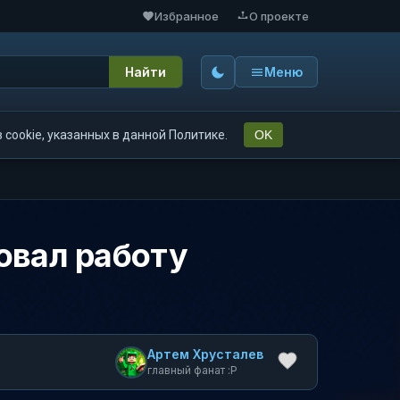
Избранное
О проекте
Найти
Меню
cookie, указанных в данной Политике.
OK
овал работу
Артем Хрусталев
главный фанат :P