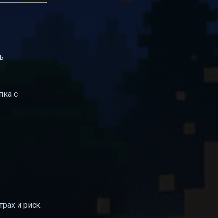
ь
пка с
рах и риск.