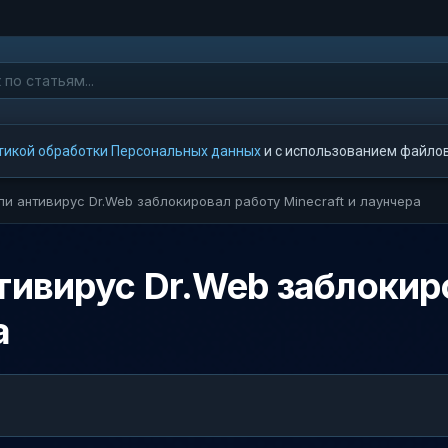
тикой обработки Персональных данных
и с использованием файлов 
ли антивирус Dr.Web заблокировал работу Minecraft и лаунчера
нтивирус Dr.Web заблокир
а