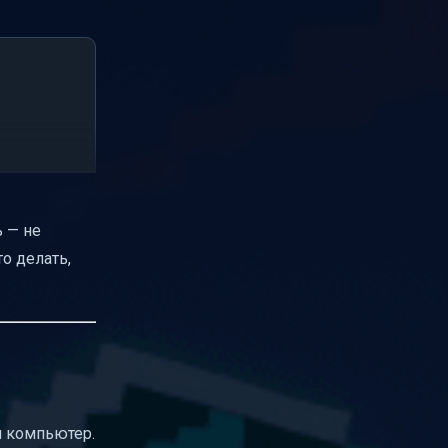
 — не
то делать,
ш компьютер.