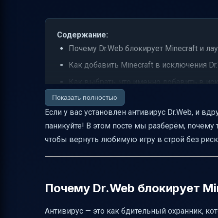
Содержание:
Почему Dr.Web блокирует Minecraft и ла
Как добавить Minecraft в исключения D
Как выбрать, что именно добавить в и
Показать полностью
Важные предупреждения о рисках
Если у вас установлен антивирус Dr.Web, и вдру
Визуальные подсказки и форматировани
паникуйте! В этом посте мы разберём, почему т
Особенности настройки на разных плат
чтобы вернуть любимую игру в строй без риск
Что делать, если после сброса настроек
Пример исключения для Minecraft
Дополнительные советы по безопаснос
Почему Dr.Web блокирует Min
Полезные ссылки
Антивирус — это как бдительный охранник, к