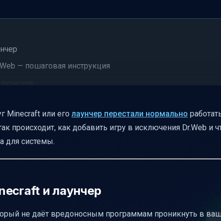
унчер
r.Web — пошаговая инструкция
сключения
г Minecraft или его
лаунчер перестали нормально
работать
е для удобства
ак происходит, как добавить игру в исключения Dr.Web и ч
формах
а для системы.
 брандмауэра Dr.Web
ти
ecraft и лаунчер
оторый не даёт вредоносным программам проникнуть в ва