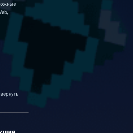
сложные
Web,
 вернуть
кция