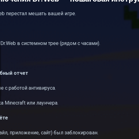
Web перестал мешать вашей игре.
r.Web в системном трее (рядом с часами).
обный отчет
е с работой антивируса.
 Minecraft или лаунчера.
ёте
файл, приложение, сайт) был заблокирован.