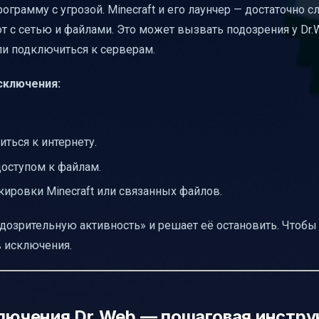
ограмму с угрозой. Minecraft и его лаунчер — достаточно 
 с сетью и файлами. Это может вызвать подозрения у Dr.
ли подключиться к серверам.
сключения:
ться к интернету.
доступом к файлам.
кировки Minecraft или связанных файлов.
подозрительную активность» и решает её остановить. Чтобы
в исключения.
ключения Dr.Web — пошаговая инстру