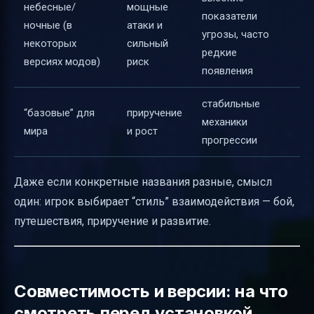
небесные/
мощные
показатели
ночные (в
атаки и
угрозы, часто
некоторых
сильный
редкие
версиях модов)
риск
появления
стабильные
“базовые” для
приручение
механики
мира
и рост
прогрессии
Даже если конкретные названия разные, смысл
один: игрок выбирает “стиль” взаимодействия — бой,
путешествия, приручение и развитие.
Совместимость и версии: на что
смотреть перед установкой