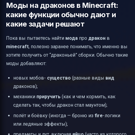
Моды на драконов в Minecraft:
какие функции обычно дают и
какие задачи решают
Пока вы пытаетесь найти
мода
про
дракон
в
minecraft
, полезно заранее понимать, что именно вы
хотите получить от “драконьей” сборки. Обычно такие
моды добавляют:
новых мобов-
существо
(разные виды
вид
драконов);
механики
приручить
(как и чем кормить, как
сделать так, чтобы дракон стал маунтом);
полёт и боёвку (иногда — броню из
fire
-логики
или ледяные эффекты);
предметы и лут, включая
яйцо
(часто из которого