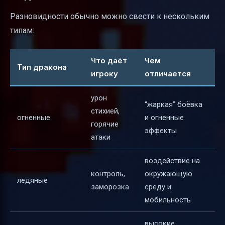
Разновидности обычно можно свести к нескольким
типам:
Что даёт
Чем
Тип дракона
игроку
отличается
урон
“жаркая” боёвка
стихией,
огненные
и огненные
горячие
эффекты
атаки
воздействие на
контроль,
окружающую
ледяные
заморозка
среду и
мобильность
высокие