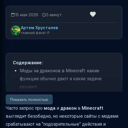
15 мая 2026
5 минут
Артем Хрусталев
главный фанат :P
Содержание:
Моды на драконов в Minecraft: какие
функции обычно дают и какие задачи
решают
Совместимость и версии: на что смотреть
Показать полностью
перед установкой
Часто запрос про
мода
и
дракон
в
Minecraft
Как установить моды на драконов
выглядит безобидно, но некоторые сайты с модами
правильно (короткая инструкция)
срабатывают на “подозрительные” действия и