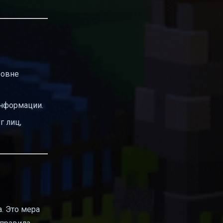
ровне
информации.
г лиц,
. Это мера