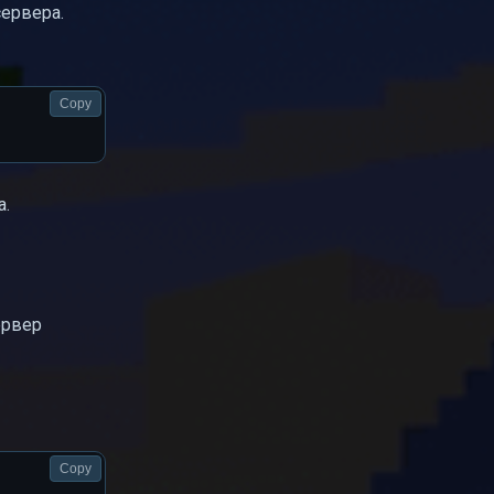
сервера.
Copy
а.
ервер
Copy