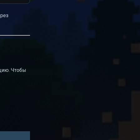
ерез
цию. Чтобы