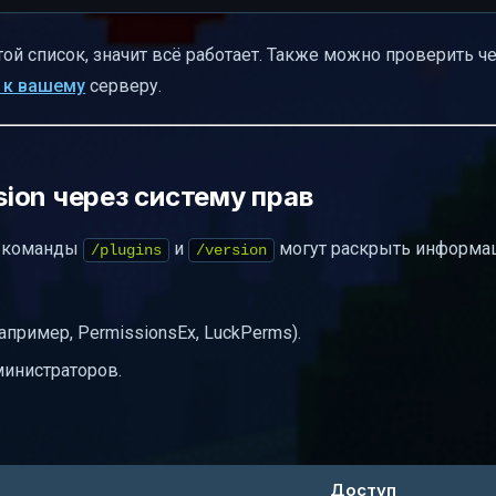
ой список, значит всё работает. Также можно проверить ч
 к вашему
серверу.
rsion через систему прав
, команды
и
могут раскрыть информа
/plugins
/version
пример, PermissionsEx, LuckPerms).
министраторов.
Доступ