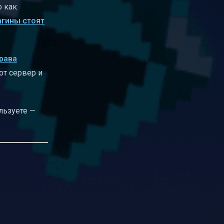
о как
агины стоят
рава
от сервер и
льзуете —