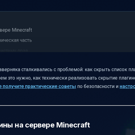
ере Minecraft
ническая часть
 систему прав
х минимизировать
наверняка сталкивались с проблемой: как скрыть список пл
ачем это нужно, как технически реализовать скрытие плагин
е получите практические советы
по безопасности и
настр
плагинов
и автору темы
ны на сервере Minecraft