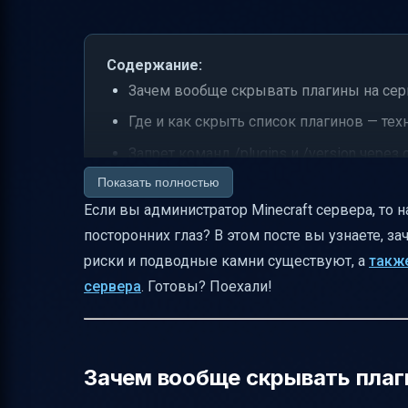
Содержание:
Зачем вообще скрывать плагины на серв
Где и как скрыть список плагинов — тех
Запрет команд /plugins и /version через
Показать полностью
Возможные побочные эффекты и как и
Если вы администратор Minecraft сервера, то 
Альтернативные способы защиты
посторонних глаз? В этом посте вы узнаете, з
Этические и юридические аспекты
риски и подводные камни существуют, а
такж
Частые ошибки и как их исправить
сервера
. Готовы? Поехали!
Краткая таблица настроек для скрытия 
Вопросы, которые стоит задать себе ил
Итог
Зачем вообще скрывать плаги
Полезные ссылки