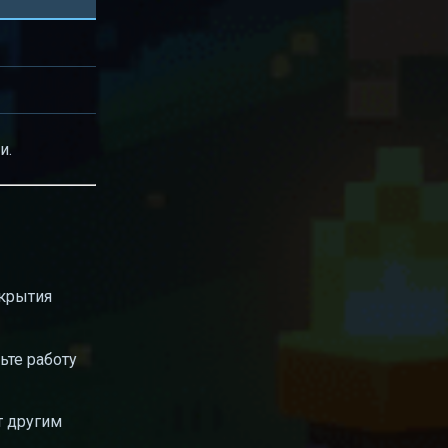
и.
скрытия
ьте работу
т другим