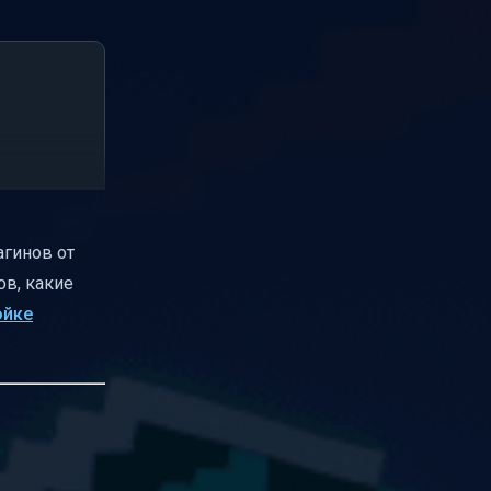
агинов от
ов, какие
ойке