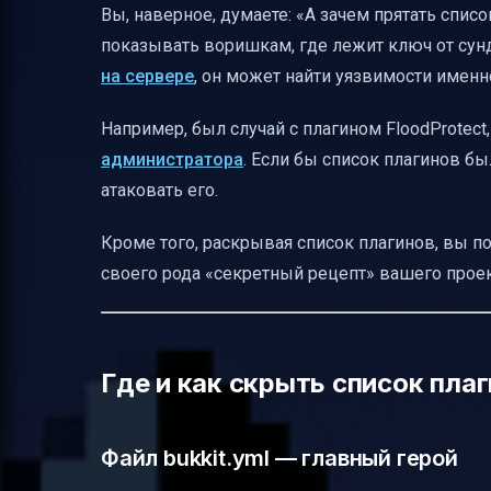
Вы, наверное, думаете: «А зачем прятать списо
показывать воришкам, где лежит ключ от сун
на сервере
, он может найти уязвимости именн
Например, был случай с плагином FloodProtec
администратора
. Если бы список плагинов б
атаковать его.
Кроме того, раскрывая список плагинов, вы п
своего рода «секретный рецепт» вашего проек
Где и как скрыть список пла
Файл bukkit.yml — главный герой