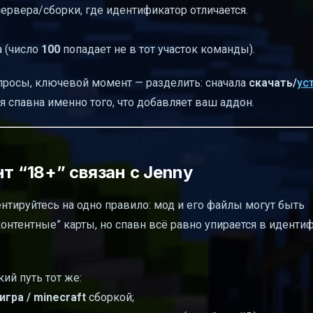
сервера/сборки, где идентификатор отличается.
а (число
100
попадает не в тот участок команды).
просы, ключевой момент — разделить: сначала
скачать/
ус
я спавна именно того, что добавляет ваш аддон.
т “18+” связан с Jenny
ентируйтесь на одно правило: мод и его файлы могут быть
нтентные” карты, но спавн всё равно упирается в иденти
кий путь тот же:
игра / minecraft
сборкой;