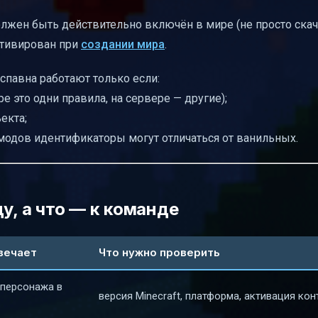
олжен быть действительно включён в мире (не просто скача
активирован при
создании мира
.
спавна работают только если:
е это одни правила, на сервере — другие);
екта;
модов идентификаторы могут отличаться от ванильных.
y, а что — к команде
твечает
Что нужно проверить
 персонажа в
версия Minecraft, платформа, активация кон