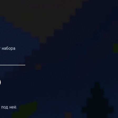
у набора
)
под неё.