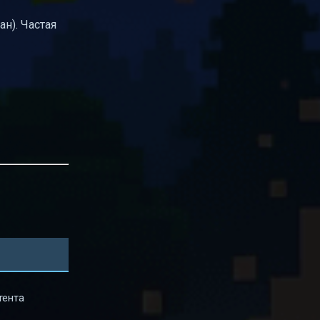
н). Частая
тента