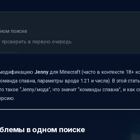
дном поиске
о проверить в первую очередь
араметры
 правильно (без гаданий)
: модификацию
Jenny
для Minecraft (часто в контексте 18+ к
 команде
манда спавна, параметры вроде 1.21 и числа). В этой стат
 спавнится”
 такое “Jenny/мода”, что значит “команды спавна”, и как с
зан с Jenny
ерсию.
апрос
мят время
облемы в одном поиске