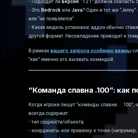
- Подходит ли
версия
: “1.21” должна совпасть 
- Это
Bedrock
или
Java
? Один и тот же “Jenny”
или “не появляется”.
- Какая модель установки: аддон обычно ставит
другой формат. Несовпадение приводит к тому, 
В рамках
вашего запроса особенно важны
сл
“как” именно его вызвать командой.
“Команда спавна .100”: как
Когда игроки пишут “команды спавна … .100”, 
всегда содержат:
- тип сущности/объекта;
- координаты или привязку к точке (например, 