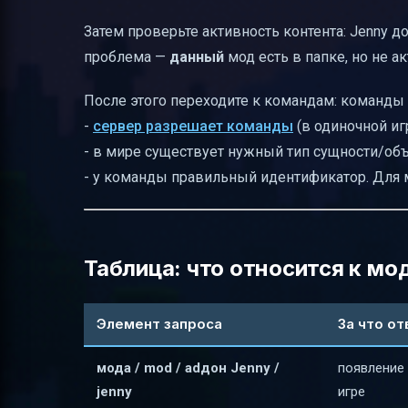
Затем проверьте активность контента: Jenny д
проблема —
данный
мод есть в папке, но не 
После этого переходите к командам: команды 
-
сервер разрешает команды
(в одиночной игр
- в мире существует нужный тип сущности/объ
- у команды правильный идентификатор. Для 
Таблица: что относится к мод
Элемент запроса
За что о
мода / mod / adдон Jenny /
появление
jenny
игре