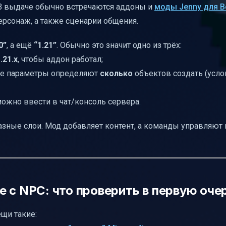
 В выдаче обычно встречаются аддоны и
моды Jenny для B
ерсонаж, а также сценарии общения.
0”
, а ещё
“1.21”
. Обычно это значит одно из трёх:
.21.x
, чтобы аддон работал;
де параметры определяют
сколько
объектов создать (усло
можно ввести в чат/консоль сервера.
азные слои. Мод добавляет контент, а команды управляют
 с NPC: что проверить в первую оче
щи такие: