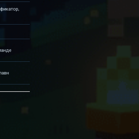
фикатор,
манде
павн