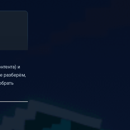
онтента) и
ье разберём,
обрать