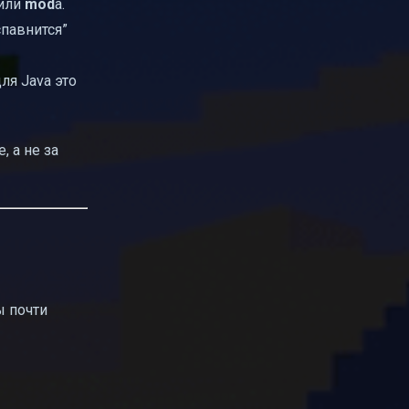
 или
mod
а.
спавнится”
ля Java это
, а не за
ы почти