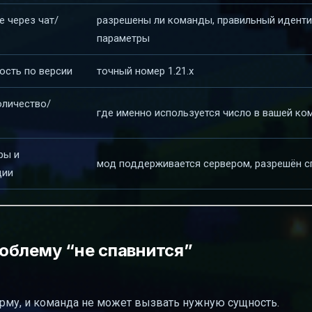
 через чат/
разрешены ли команды, правильный иденти
параметры
ость по версии
точный номер 1.21.x
оличество/
где именно используется число в вашей ко
ры и
мод поддерживается сервером, разрешён с
ции
облему “не спавнится”
рму, и команда не может вызвать нужную сущность.