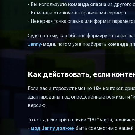
- Вы используете
команда спавна
из другого 
- Команды отключены правилами сервера.
- Неверная точка спавна или формат параметр
Судя по тому, как обычно формируют такие за
Jenny
-мода
, потом уже подбирать
команда
дл
Как действовать, если контен
Если вас интересует именно
18+
контекст, ори
адаптированы под определённые режимы и “ко
версию.
То есть даже при наличии “18+” части, техничес
-
мод Jenny должен
быть совместим с вашей