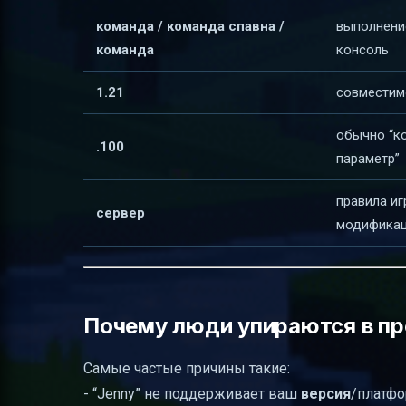
команда / команда спавна /
выполнение
команда
консоль
1.21
совместим
обычно “к
.100
параметр”
правила иг
сервер
модифика
Почему люди упираются в пр
Самые частые причины такие:
- “Jenny” не поддерживает ваш
версия
/платфо