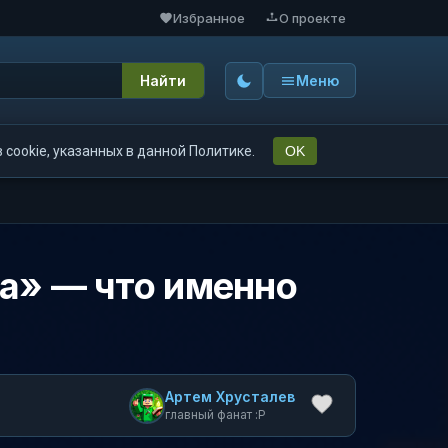
Избранное
О проекте
Найти
Меню
cookie, указанных в данной Политике.
OK
на» — что именно
Артем Хрусталев
главный фанат :P