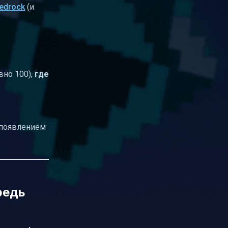
edrock
(и
вно 100),
где
 появлением
редь