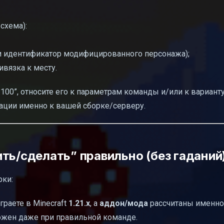
схема):
и идентификатор модифицированного персонажа);
вязка к месту.
 .100”, относите его к параметрам команды и/или к вариант
тации именно к вашей сборке/серверу.
ть/сделать” правильно (без гаданий
рки:
граете в Minecraft
1.21.x
, а
аддон/мода
рассчитаны именно 
можен даже при правильной команде.