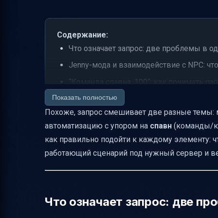
Содержание:
Что означает запрос: две проблемы в о
Jenny-мода и взаимодействие с NPC: чт
“Команда спавна .100”: как понимать п
Показать полностью
Быстрый план, чтобы “ответить/сделать”
Похоже, запрос смешивает две разные темы
Таблица: что относится к модy, а что — к
автоматизацию с упором на
спавн
(команды/ко
Почему люди упираются в проблему “не
как правильно подойти к каждому элементу: что
Как действовать, если контент “18+” свя
работающий сценарий под нужный сервер и в
Если коротко: рабочая логика под ваш з
Мини-чеклист: 5 шагов, которые эконо
Что означает запрос: две пр