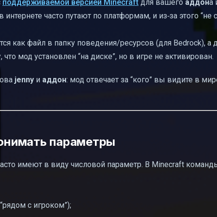
с
поддерживаемой версией Minecraft
для вашего
аддон
а
 в интернете часто путают по платформам, и из‑за этого “не 
ся как файл в папку поведения/ресурсов (для Bedrock), а д
что мод установлен “на диске”, но в игре не активирован.
ова
jenny
и
аддон
: мод отвечает за “кого” вы видите в мире
 понимать параметры
часто имеют в виду числовой параметр. В Minecraft команд
“рядом с игроком”);