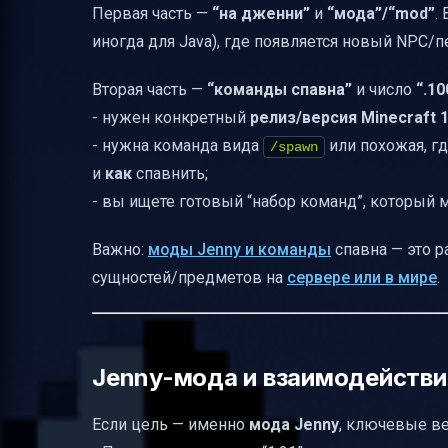
Первая часть —
“на дженни”
и
“мода”/“mod”
.
иногда для Java), где появляется новый NPC/п
Вторая часть —
“команды спавна”
и число
“.10
- нужен конкретный
релиз/версия Minecraft 1
- нужна команда вида
или похожая, г
/spawn
и
как
спавнить;
- вы ищете готовый “набор команд”, который 
Важно:
моды Jenny и команды
спавна — это р
сущностей/предметов на
сервере или в мире
.
Jenny-мода и взаимодействие
Если цель — именно
мода Jenny
, ключевые ве