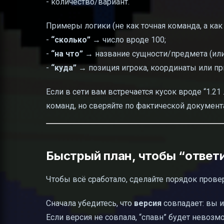
- количество/вариант.
Примеры логики (не как точная команда, а как 
-
“сколько”
→ число вроде 100;
-
“на что”
→ название сущности/предмета (ил
-
“куда”
→ позиция игрока, координаты или при
Если в сети вам встречается кусок вроде “1.21
команд, но сверяйте по фактической докумен
Быстрый план, чтобы “ответи
Чтобы всё сработало, сделайте порядок прове
Сначала убедитесь, что
версия
совпадает: вы и
Если версия не совпала, “спавн” будет невоз