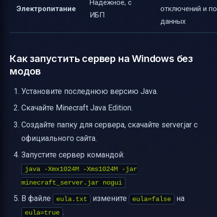
Надёжное, с
Электропитание
отключений и по
ИБП
данных
Как запустить сервер на Windows без
модов
Установите последнюю версию Java.
Скачайте Minecraft Java Edition.
Создайте папку для сервера, скачайте server.jar с
официального сайта.
Запустите сервер командой:
java -Xmx1024M -Xms1024M -jar
minecraft_server.jar nogui
В файле
измените
на
eula.txt
eula=false
.
eula=true