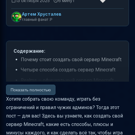
13 октября 2025
6 минут
Артем Хрусталев
главный фанат :P
Содержание:
Почему стоит создать свой сервер Minecraft
Четыре способа создать сервер Minecraft
Realms — официальный сервер Minecraft
Показать полностью
Бесплатный хостинг Aternos и другие
Хотите собрать свою команду, играть без
Домашний сервер Minecraft на ПК
ограничений и правил чужих админов? Тогда этот
Сервер Minecraft на Linux (Ubuntu 18.04,
пост — для вас! Здесь вы узнаете, как создать свой
CentOS 7)
сервер Minecraft, какие есть способы, плюсы и
VDS и выделенный сервер для Minecraft
минусы каждого, и как сделать всё так, чтобы игра