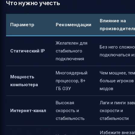
Что нужно учесть
Влияние на
Параметр
Рекомендации
производител
Желателен для
Без него сложно
Статический IP
стабильного
подключаться и
подключения
Многоядерный
Чем мощнее, те
Мощность
процессор, 8+
больше игроков
компьютера
ГБ ОЗУ
модов
Высокая
Лаги и пинги зав
Интернет-канал
скорость и
скорости и
стабильность
стабильности
Избежите внеза