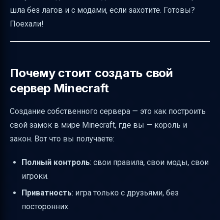
Советы по минимизации лагов и задержек
шла без лагов и с модами, если захотите. Готовы?
Поехали!
Резервное копирование и безопасность
Как пригласить друзей на сервер
Итог: какой способ выбрать для приватного
Почему стоит создать свой
сервера?
сервер Minecraft
Полезные ссылки
Создание собственного сервера — это как построить
свой замок в мире Minecraft, где вы — король и
закон. Вот что вы получаете:
Полный контроль
: свои правила, свои моды, свои
игроки.
Приватность
: игра только с друзьями, без
посторонних.