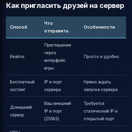
Как пригласить друзей на сервер
Что
Способ
Особенности
отправить
Приглашение
через
Realms
Просто и удобно
интерфейс
игры
Бесплатный
IP и порт
Нужно ждать
хостинг
сервера
запуска сервера
Ваш внешний
Требуется
Домашний
IP и порт
статический IP и
сервер
(25565)
открытый порт