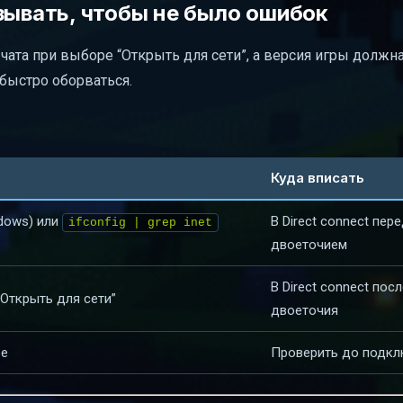
зывать, чтобы не было ошибок
 чата при выборе “Открыть для сети”, а версия игры должн
быстро оборваться.
Куда вписать
dows) или
В Direct connect пер
ifconfig | grep inet
двоеточием
В Direct connect посл
“Открыть для сети”
двоеточия
ре
Проверить до подкл