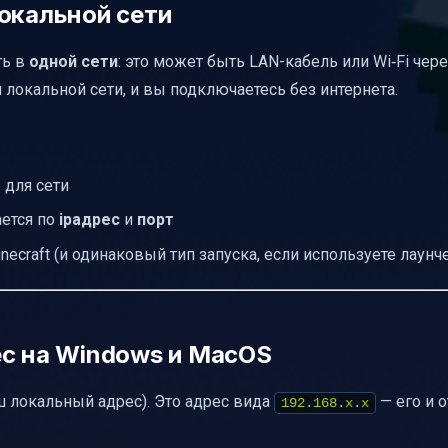
окальной сети
ть в
одной сети
: это может быть LAN-кабель или Wi‑Fi чер
и локальной сети, и вы подключаетесь без интернета.
 для сети
ается по
ipадрес
и
порт
necraft (и одинаковый тип запуска, если используете лаунч
ес на Windows и MacOS
ш локальный адрес). Это адрес вида
— его и 
192.168.x.x