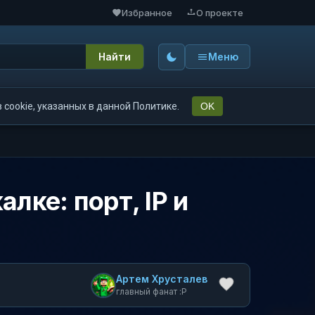
Избранное
О проекте
Найти
Меню
cookie, указанных в данной Политике.
OK
лке: порт, IP и
Артем Хрусталев
главный фанат :P