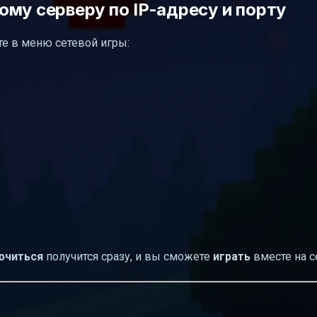
му серверу по IP-адресу и порту
те в меню сетевой игры:
ючиться
получится сразу, и вы сможете
играть
вместе на с