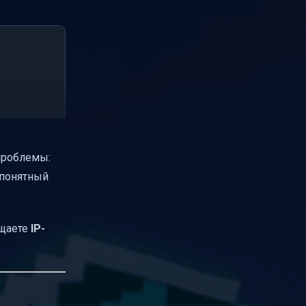
 проблемы:
 понятный
бщаете
IP-