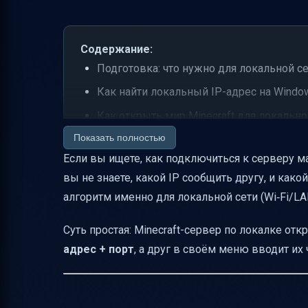
Содержание:
Подготовка: что нужно для локальной с
Как найти локальный IP-адрес на Wind
Как открыть мир Minecraft для локально
Показать полностью
Как подключиться к локальному серверу
Если вы ищете, как подключиться к серверу май
Какой “порт” и “версию” указывать, чт
вы не знаете, какой IP сообщить другу, и как
Частые ошибки при подключении по ло
алгоритм именно для локальной сети (Wi‑Fi/LAN
Как проверить, “доходит” ли сеть: ping
Суть простая: Minecraft-сервер по локалке от
Если вы хотите играть с модами по лока
адрес + порт
, а друг в своём меню вводит их
Какие способы игры в Minecraft по сети
Итоговый план “сделай раз и подключис