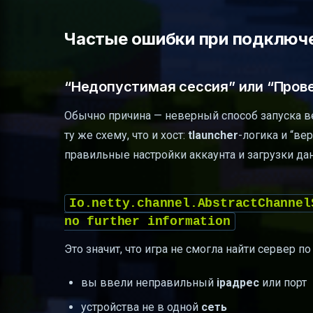
Частые ошибки при подключе
“Недопустимая сессия” или “Пров
Обычно причина — неверный способ запуска ве
ту же схему, что и хост:
tlauncher
-логика и “ве
правильные настройки аккаунта и загрузки да
Io.netty.channel.AbstractChannel
no further information
Это значит, что игра не смогла найти сервер 
вы ввели неправильный
ipадрес
или порт
устройства не в одной
сеть