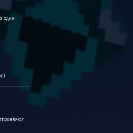
ез один
ер)
отправляют