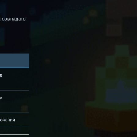
а совпадать.
ед
е
ючения