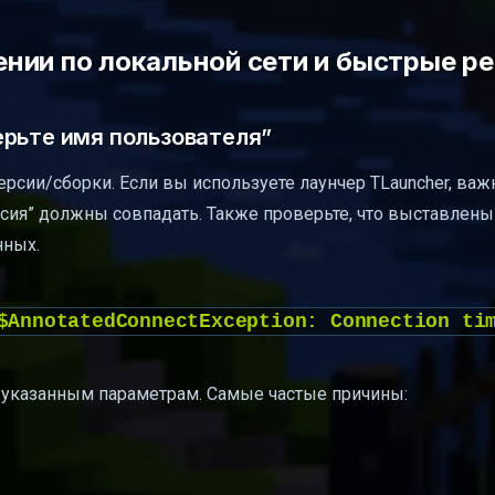
нии по локальной сети и быстрые р
ерьте имя пользователя”
рсии/сборки. Если вы используете лаунчер TLauncher, важ
рсия” должны совпадать. Также проверьте, что выставлены
нных.
$AnnotatedConnectException: Connection ti
по указанным параметрам. Самые частые причины: