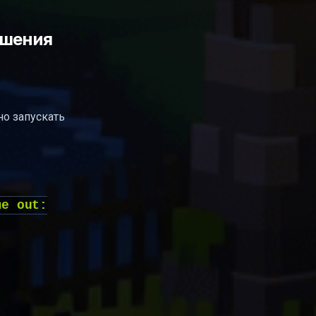
ешения
но запускать
me out: