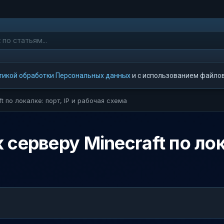
тикой обработки Персональных данных
и с использованием файлов 
t по локалке: порт, IP и рабочая схема
серверу Minecraft по лока