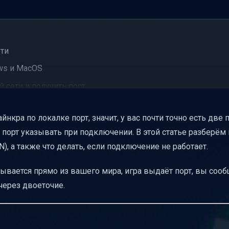
ети
ows и MacOS
й сети и получить порт
 по IP-адресу и порту
нкра по локалке порт, значит, у вас почти точно есть две
обы не было ошибок
ой порт указывать при подключении. В этой статье разберём
кальной сети и быстрые решения
), а также что делать, если подключение не работает.
крывается прямо из вашего мира, игра выдаёт порт, вы соо
льной сети
 через двоеточие.
 существуют (коротко)
ь”